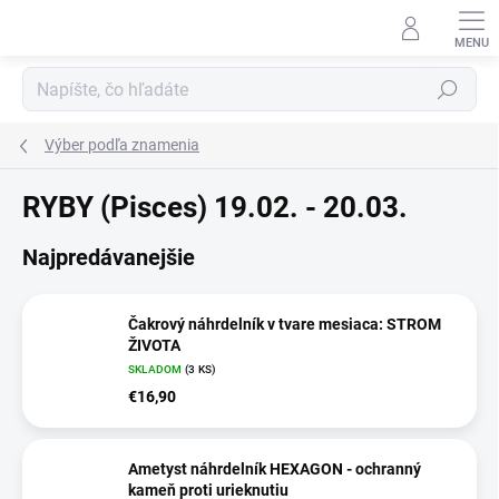
Prejsť
na
obsah
Hľadať
Výber podľa znamenia
RYBY (Pisces) 19.02. - 20.03.
Najpredávanejšie
Čakrový náhrdelník v tvare mesiaca: STROM
ŽIVOTA
SKLADOM
(3 KS)
€16,90
Ametyst náhrdelník HEXAGON - ochranný
kameň proti urieknutiu