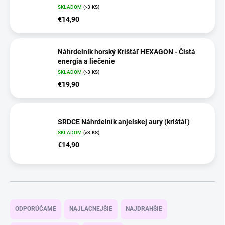
SKLADOM
(>3 KS)
€14,90
Náhrdelník horský Krištáľ HEXAGON - Čistá
energia a liečenie
SKLADOM
(>3 KS)
€19,90
SRDCE Náhrdelník anjelskej aury (krištáľ)
SKLADOM
(>3 KS)
€14,90
R
a
ODPORÚČAME
NAJLACNEJŠIE
NAJDRAHŠIE
d