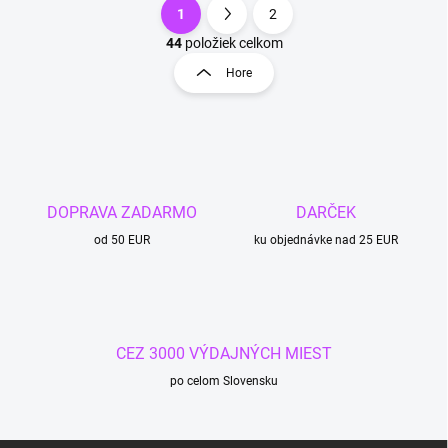
1
2
O
S
v
t
44
položiek celkom
l
r
Hore
á
á
d
n
a
k
c
o
i
e
v
p
a
r
DOPRAVA ZADARMO
DARČEK
n
v
i
od 50 EUR
ku objednávke nad 25 EUR
k
e
y
v
ý
p
i
CEZ 3000 VÝDAJNÝCH MIEST
s
u
po celom Slovensku