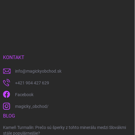
KONTAKT
info
@
magickyobchod.sk
+421 904 427 629
Facebook
magicky_obchod/
BLOG
Kameň Turmalín: Prečo sú šperky z tohto minerálu medzi Slovákmi
stále populárnejšie?