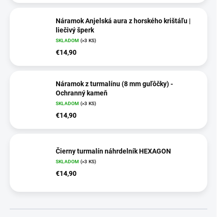
Náramok Anjelská aura z horského krištáľu |
liečivý šperk
SKLADOM
(>3 KS)
€14,90
Náramok z turmalínu (8 mm guľôčky) -
Ochranný kameň
SKLADOM
(>3 KS)
€14,90
Čierny turmalín náhrdelník HEXAGON
SKLADOM
(>3 KS)
€14,90