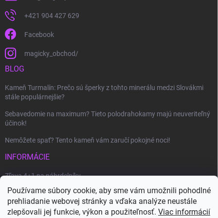
+421 904 427 629
Facebook
magicky_obchod/
BLOG
Kameň Turmalín: Prečo sú šperky z tohto minerálu medzi Slovákmi
stále populárnejšie?
Sebavedomie na maximum? Tieto polodrahokamy majú neuveriteľný
účinok!
Nemôžete spať? Tento kameň vám zaručí pokojné noci!
INFORMÁCIE
Zľava 4+1 na náhrdelníky
Používame súbory cookie, aby sme vám umožnili pohodlné
Ako uplatniť zľavový kupón?
prehliadanie webovej stránky a vďaka analýze neustále
Veľkoobchod
zlepšovali jej funkcie, výkon a použiteľnosť.
Viac informácií