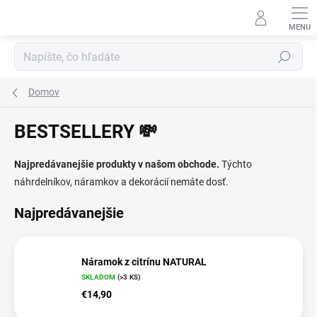
Prejsť
na
obsah
Hľadať
Domov
BESTSELLERY 💸
Najpredávanejšie produkty v našom obchode.
Týchto
náhrdelníkov, náramkov a dekorácií nemáte dosť.
Najpredávanejšie
Náramok z citrínu NATURAL
SKLADOM
(>3 KS)
€14,90