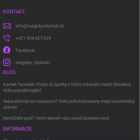
KONTAKT
info
@
magickyobchod.sk
+421 904 427 629
Facebook
magicky_obchod/
BLOG
Kameň Turmalín: Prečo sú šperky z tohto minerálu medzi Slovákmi
stále populárnejšie?
Sebavedomie na maximum? Tieto polodrahokamy majú neuveriteľný
účinok!
Nemôžete spať? Tento kameň vám zaručí pokojné noci!
INFORMÁCIE