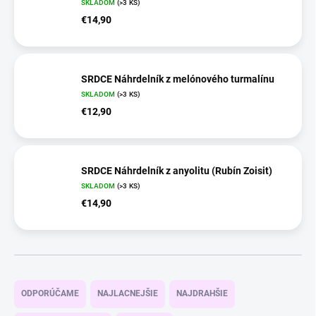
SKLADOM
(>3 KS)
€14,90
SRDCE Náhrdelník z melónového turmalínu
SKLADOM
(>3 KS)
€12,90
SRDCE Náhrdelník z anyolitu (Rubín Zoisit)
SKLADOM
(>3 KS)
€14,90
R
a
ODPORÚČAME
NAJLACNEJŠIE
NAJDRAHŠIE
d