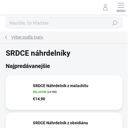
Prejsť
na
obsah
Hľadať
Výber podľa tvaru
SRDCE náhrdelníky
Najpredávanejšie
SRDCE Náhrdelník z malachitu
SKLADOM
(>3 KS)
€14,90
SRDCE Náhrdelník z obsidiánu