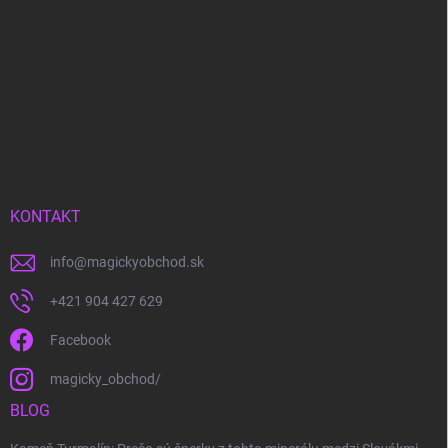
KONTAKT
info
@
magickyobchod.sk
+421 904 427 629
Facebook
magicky_obchod/
BLOG