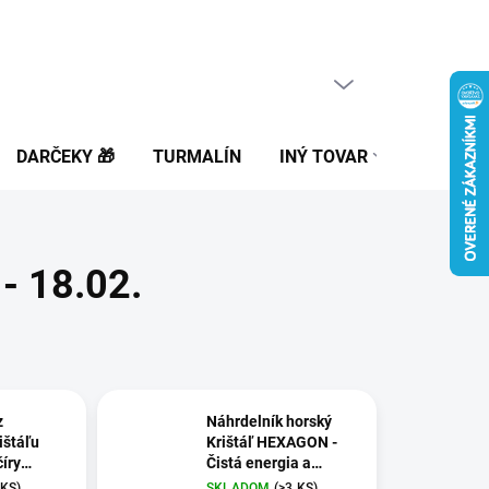
PRÁZDNY KOŠÍK
NÁKUPNÝ
KOŠÍK
DARČEKY 🎁
TURMALÍN
INÝ TOVAR
BLOG
- 18.02.
z
Náhrdelník horský
ištáľu
Krištáľ HEXAGON -
íry
Čistá energia a
meň na
liečenie
 KS)
SKLADOM
(>3 KS)