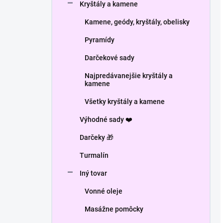
Kryštály a kamene
Kamene, geódy, kryštály, obelisky
Pyramídy
Darčekové sady
Najpredávanejšie kryštály a
kamene
Všetky kryštály a kamene
Výhodné sady ❤️
Darčeky 🎁
Turmalín
Iný tovar
Vonné oleje
Masážne pomôcky