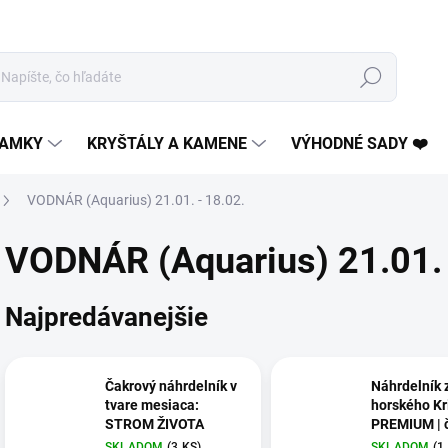
Hľadať
AMKY
KRYŠTÁLY A KAMENE
VÝHODNÉ SADY ❤️
VODNÁR (Aquarius) 21.01. - 18.02.
VODNÁR (Aquarius) 21.01. 
Najpredávanejšie
Čakrový náhrdelník v
Náhrdelník 
tvare mesiaca:
horského Kr
STROM ŽIVOTA
PREMIUM | č
prírodný ka
SKLADOM
(3 KS)
SKLADOM
(1