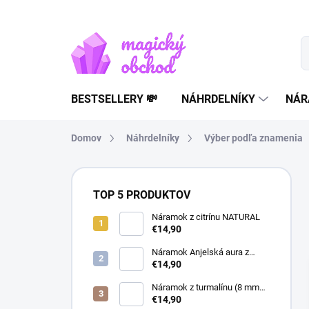
Prejsť
na
obsah
BESTSELLERY 💸
NÁHRDELNÍKY
NÁR
Domov
Náhrdelníky
Výber podľa znamenia
B
o
TOP 5 PRODUKTOV
č
n
Náramok z citrínu NATURAL
€14,90
ý
p
Náramok Anjelská aura z
a
horského krištáľu | liečivý
€14,90
šperk
n
Náramok z turmalínu (8 mm
e
guľôčky) - Ochranný kameň
€14,90