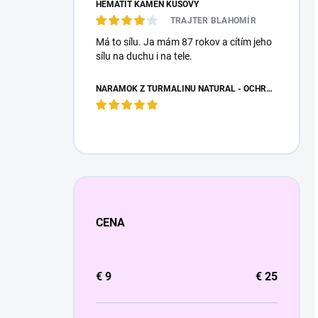
HEMATIT KAMEŇ KUSOVÝ
TRAJTER BLAHOMÍR
Má to sílu. Ja mám 87 rokov a cítím jeho
sílu na duchu i na tele.
NÁRAMOK Z TURMALÍNU NATURAL - OCHRANNÝ KAMEŇ
CENA
€
9
€
25