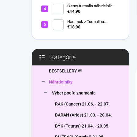
l
Čierny turmalín náhrdelník
HEXAGON
€14,90
Náramok z Turmalínu
NATURAL - ochranný kameň
€18,90
Kategórie
Preskočiť
kategórie
BESTSELLERY 💸
Náhrdelníky
Výber podľa znamenia
RAK (Cancer) 21.06. - 22.07.
BARAN (Aries) 21.03. - 20.04.
BÝK (Taurus) 21.04. - 20.05.