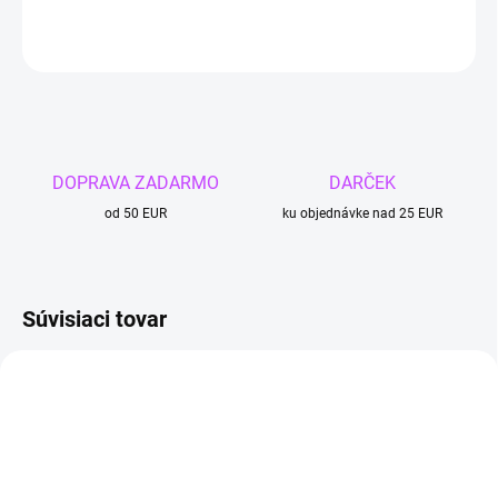
DETAILNÉ INFORMÁCIE
OPÝTAŤ SA
DOPRAVA ZADARMO
DARČEK
od 50 EUR
ku objednávke nad 25 EUR
Súvisiaci tovar
4 + 1
4 + 1