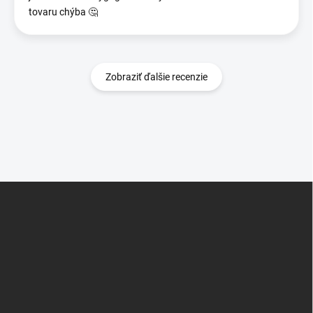
tovaru chýba 🤔
Zobraziť ďalšie recenzie
Z
á
p
ä
t
i
e