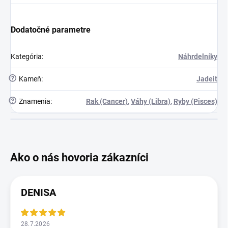
Dodatočné parametre
Kategória
:
Náhrdelníky
?
Kameň
:
Jadeit
?
Znamenia
:
Rak (Cancer)
,
Váhy (Libra)
,
Ryby (Pisces)
DENISA
28.7.2026