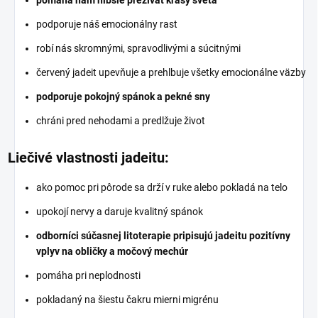
pomáha nám hlbšie prežívať krásy sveta
podporuje náš emocionálny rast
robí nás skromnými, spravodlivými a súcitnými
červený jadeit upevňuje a prehlbuje všetky emocionálne väzby
podporuje pokojný spánok a pekné sny
chráni pred nehodami a predlžuje život
Liečivé vlastnosti jadeitu:
ako pomoc pri pôrode sa drží v ruke alebo pokladá na telo
upokojí nervy a daruje kvalitný spánok
odborníci súčasnej litoterapie pripisujú jadeitu pozitívny
vplyv na obličky a močový mechúr
pomáha pri neplodnosti
pokladaný na šiestu čakru mierni migrénu