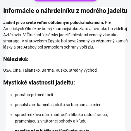
Informácie o náhrdelníku z modrého jadeitu
Jadeit je vo svete veľmi obľúbeným polodrahokamom.
Pre
Amerických Olmékov bol významnejší ako zlato a rovnako ho videli aj
Aztékovia. V Číne bol “cisársky jadeit” miestami cenený viac ako
smaragd. V starovekom Egypte bol považovaný za významný kameň
lásky a pre Arabov bol symbolom ochrany voči zlu.
Náleziská:
USA, Čína, Taliansko, Barma, Rusko, Stredný východ
Mystické vlastnosti jadeitu:
pomáha pri meditácií
posolstvom kameňa jadeitu sú harmónia a mier
sprostredkúva nám múdrosť a hlbokú radosť srdca,
prameniacu z vnútornej pohody a kľudu