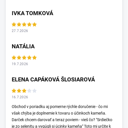
IVKA TOMKOVÁ
27.7.2026
NATÁLIA
19.7.2026
ELENA CAPÁKOVÁ ŠLOSIAROVÁ
16.7.2026
Obchod v poriadku aj pomerne rýchle doručenie - čo mi
však chýba je doplnemie k tovaru o účinkoch kameňa.
Darček chcem darovať a teraz poviem - vieš čo? "Srdiečko
je zo selenitu a vygúgli si úcinky kameňa" Toto mi určite k