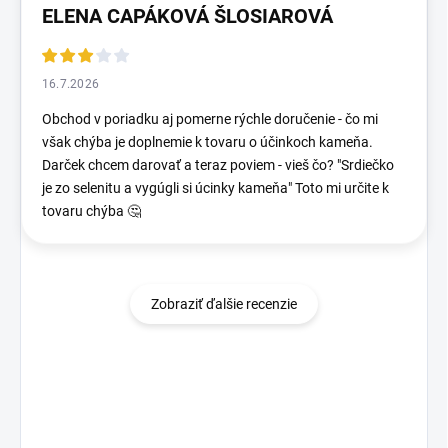
ELENA CAPÁKOVÁ ŠLOSIAROVÁ
16.7.2026
Obchod v poriadku aj pomerne rýchle doručenie - čo mi
však chýba je doplnemie k tovaru o účinkoch kameňa.
Darček chcem darovať a teraz poviem - vieš čo? "Srdiečko
je zo selenitu a vygúgli si úcinky kameňa" Toto mi určite k
tovaru chýba 🤔
Zobraziť ďalšie recenzie