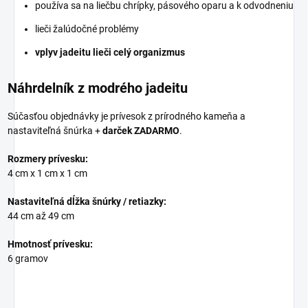
používa sa na liečbu chrípky, pásového oparu a k odvodneniu
lieči žalúdočné problémy
vplyv jadeitu lieči celý organizmus
Náhrdelník z modrého jadeitu
Súčasťou objednávky je prívesok z prírodného kameňa a
nastaviteľná šnúrka +
darček ZADARMO
.
Rozmery prívesku:
4 cm x 1 cm x 1 cm
Nastaviteľná dĺžka šnúrky / retiazky:
44 cm až 49 cm
Hmotnosť prívesku:
6 gramov