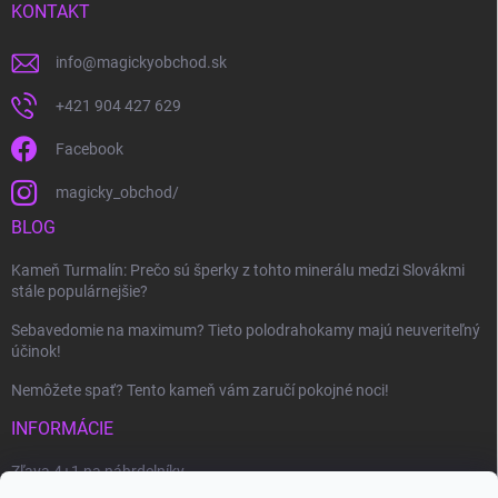
KONTAKT
info
@
magickyobchod.sk
+421 904 427 629
Facebook
magicky_obchod/
BLOG
Kameň Turmalín: Prečo sú šperky z tohto minerálu medzi Slovákmi
stále populárnejšie?
Sebavedomie na maximum? Tieto polodrahokamy majú neuveriteľný
účinok!
Nemôžete spať? Tento kameň vám zaručí pokojné noci!
INFORMÁCIE
Zľava 4+1 na náhrdelníky