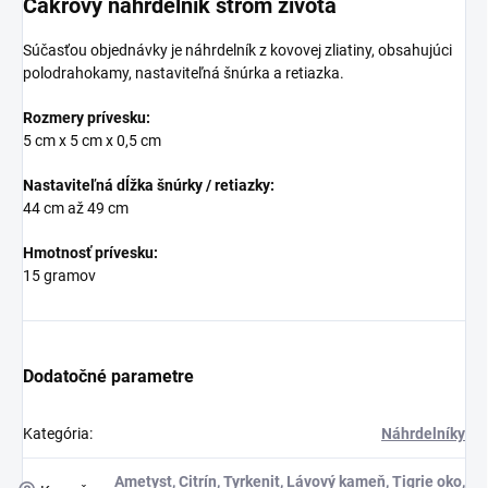
Čakrový náhrdelník strom života
Súčasťou objednávky je náhrdelník z kovovej zliatiny, obsahujúci
polodrahokamy, nastaviteľná šnúrka a retiazka.
Rozmery prívesku:
5 cm x 5 cm x 0,5 cm
Nastaviteľná dĺžka šnúrky / retiazky:
44 cm až 49 cm
Hmotnosť prívesku:
15 gramov
Dodatočné parametre
Kategória
:
Náhrdelníky
Ametyst
,
Citrín
,
Tyrkenit
,
Lávový kameň
,
Tigrie oko
,