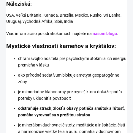
Náleziská:
USA, Veľká Británia, Kanada, Brazília, Mexiko, Rusko, Srí Lanka,
Uruguaj, východná Afrika, Sibír, India
Viac informácií o polodrahokamoch nájdete na
našom blogu
.
Mystické vlastnosti kameňov a kryštálov:
chráni svojho nositeľa pre psychickými útokmi a ich energiu
premieňa v lásku
ako prírodné sedatívum blokuje ametyst geopatogénne
zóny
je mimoriadne blahodarný pre myseľ, ktorú dokáže podľa
potreby ukľudniť a povzbudiť
odstraňuje strach, zlosť a obavy, potláča smútok a ľútosť,
pomáha vyrovnať sa s prežitou stratou
je minerálom duchovnej čistoty, meditácie a inšpirácie, čistí
a harmonizuje všetky telá a auru, pomáha v duchovnom