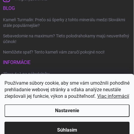
BLOG
Kameň Turmalín: Prečo sú šperky z tohto minerálu medzi Slovákmi
stále populárnejšie?
Sebavedomie na maximum? Tieto polodrahokamy majú neuveriteľný
účinok!
Nemôžete spať? Tento kameň vám zaručí pokojné noci!
INFORMÁCIE
Zľava 4+1 na náhrdelníky
Používame súbory cookie, aby sme vám umožnili pohodlné
Ako uplatniť zľavový kupón?
prehliadanie webovej stránky a vďaka analýze neustále
Veľkoobchod
zlepšovali jej funkcie, výkon a použiteľnosť.
Viac informácií
Nastavenie
Copyright 2026
Magický obchod
. Všetky práva vyhradené.
Vytvoril Shoptet
Súhlasím