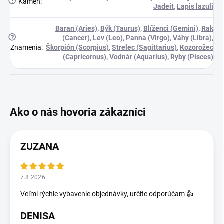
?
Kameň
:
Jadeit
,
Lapis lazuli
Baran (Aries)
,
Býk (Taurus)
,
Blíženci (Gemini)
,
Rak
?
(Cancer)
,
Lev (Leo)
,
Panna (Virgo)
,
Váhy (Libra)
,
Znamenia
:
Škorpión (Scorpius)
,
Strelec (Sagittarius)
,
Kozorožec
(Capricornus)
,
Vodnár (Aquarius)
,
Ryby (Pisces)
ZUZANA
7.8.2026
Veľmi rýchle vybavenie objednávky, určite odporúčam 👍
DENISA