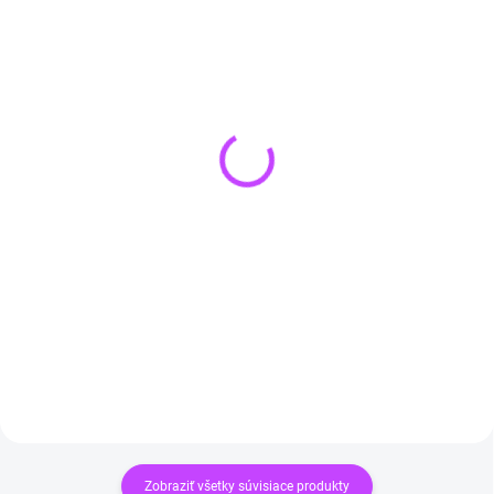
SKLADOM
(>3 KS)
VYPREDANÉ
Lapis lazuli náhrdelník
Pánsky náramok z
PREMIUM
lávového kameňa a
hematitu
€15,90
€12,90
Do košíka
Detail
Zobraziť všetky súvisiace produkty