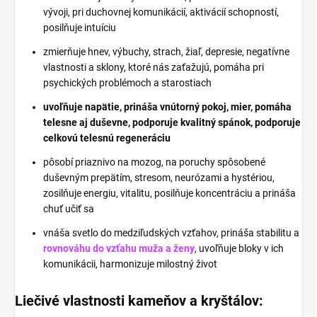
vývoji, pri duchovnej komunikácií, aktivácií schopností,
posilňuje intuíciu
zmierňuje hnev, výbuchy, strach, žiaľ, depresie, negatívne
vlastnosti a sklony, ktoré nás zaťažujú, pomáha pri
psychických problémoch a starostiach
uvoľňuje napätie, prináša vnútorný pokoj, mier, pomáha
telesne aj duševne, podporuje kvalitný spánok, podporuje
celkovú telesnú regeneráciu
pôsobí priaznivo na mozog, na poruchy spôsobené
duševným prepätím, stresom, neurózami a hystériou,
zosilňuje energiu, vitalitu, posilňuje koncentráciu a prináša
chuť učiť sa
vnáša svetlo do medziľudských vzťahov, prináša stabilitu a
rovnováhu do vzťahu muža a ženy
, uvoľňuje bloky v ich
komunikácii, harmonizuje milostný život
Liečivé vlastnosti kameňov a kryštálov: