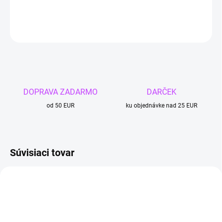
DETAILNÉ INFORMÁCIE
OPÝTAŤ SA
DOPRAVA ZADARMO
DARČEK
od 50 EUR
ku objednávke nad 25 EUR
Súvisiaci tovar
4 + 1
4 + 1