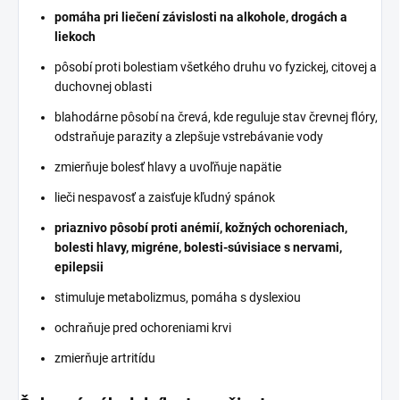
pomáha pri liečení závislosti na alkohole, drogách a
liekoch
pôsobí proti bolestiam všetkého druhu vo fyzickej, citovej a
duchovnej oblasti
blahodárne pôsobí na črevá, kde reguluje stav črevnej flóry,
odstraňuje parazity a zlepšuje vstrebávanie vody
zmierňuje bolesť hlavy a uvoľňuje napätie
lieči nespavosť a zaisťuje kľudný spánok
priaznivo pôsobí proti anémií, kožných ochoreniach,
bolesti hlavy, migréne, bolesti-súvisiace s nervami,
epilepsii
stimuluje metabolizmus, pomáha s dyslexiou
ochraňuje pred ochoreniami krvi
zmierňuje artritídu