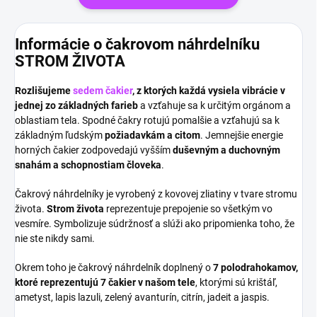
Informácie o čakrovom náhrdelníku
STROM ŽIVOTA
Rozlišujeme
sedem čakier
, z ktorých každá vysiela vibrácie v
jednej zo základných farieb
a vzťahuje sa k určitým orgánom a
oblastiam tela. Spodné čakry rotujú pomalšie a vzťahujú sa k
základným ľudským
požiadavkám a citom
. Jemnejšie energie
horných čakier zodpovedajú vyšším
duševným a duchovným
snahám a schopnostiam človeka
.
Čakrový náhrdelníky je vyrobený z kovovej zliatiny v tvare stromu
života.
Strom života
reprezentuje prepojenie so všetkým vo
vesmíre. Symbolizuje súdržnosť a slúži ako pripomienka toho, že
nie ste nikdy sami.
Okrem toho je čakrový náhrdelník doplnený o
7 polodrahokamov,
ktoré reprezentujú 7 čakier
v našom tele
, ktorými sú krištáľ,
ametyst, lapis lazuli, zelený avanturín, citrín, jadeit a jaspis.