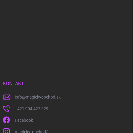
KONTAKT
info
@
magickyobchod.sk
+421 904 427 629
Facebook
magicky_obchod/