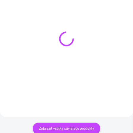
SKLADOM
(>3 KS)
SKLADOM
(>3 KS)
SRDCE Náhrdelník z
Pletený náhrdelník zo
ametystu
zeleného avanturínu
€14,90
€14,90
Do košíka
Do košíka
Zobraziť všetky súvisiace produkty