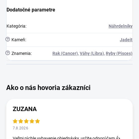
Dodatočné parametre
Kategória
:
Náhrdelníky
?
Kameň
:
Jadeit
?
Znamenia
:
Rak (Cancer)
,
Váhy (Libra)
,
Ryby (Pisces)
ZUZANA
7.8.2026
Veľmi rýchle vybavenie objednávky, určite odporúčam 👍