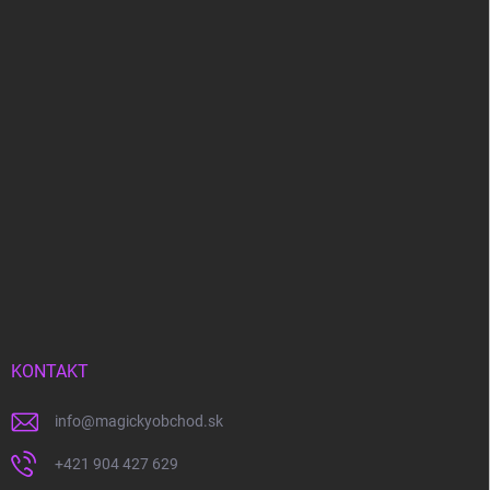
KONTAKT
info
@
magickyobchod.sk
+421 904 427 629