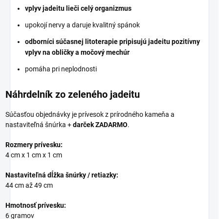
vplyv jadeitu lieči celý organizmus
upokojí nervy a daruje kvalitný spánok
odborníci súčasnej litoterapie pripisujú jadeitu pozitívny
vplyv na obličky a močový mechúr
pomáha pri neplodnosti
Náhrdelník zo zeleného jadeitu
Súčasťou objednávky je prívesok z prírodného kameňa a
nastaviteľná šnúrka +
darček ZADARMO
.
Rozmery prívesku:
4 cm x 1 cm x 1 cm
Nastaviteľná dĺžka šnúrky / retiazky:
44 cm až 49 cm
Hmotnosť prívesku:
6 gramov