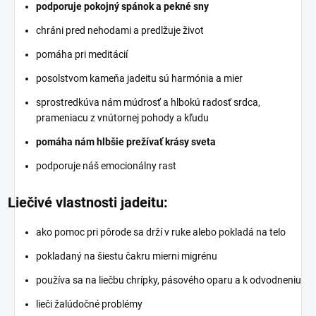
podporuje pokojný spánok a pekné sny
chráni pred nehodami a predlžuje život
pomáha pri meditácií
posolstvom kameňa jadeitu sú harmónia a mier
sprostredkúva nám múdrosť a hlbokú radosť srdca,
prameniacu z vnútornej pohody a kľudu
pomáha nám hlbšie prežívať krásy sveta
podporuje náš emocionálny rast
Liečivé vlastnosti jadeitu:
ako pomoc pri pôrode sa drží v ruke alebo pokladá na telo
pokladaný na šiestu čakru mierni migrénu
používa sa na liečbu chrípky, pásového oparu a k odvodneniu
lieči žalúdočné problémy