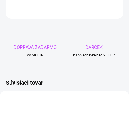
DETAILNÉ INFORMÁCIE
OPÝTAŤ SA
DOPRAVA ZADARMO
DARČEK
od 50 EUR
ku objednávke nad 25 EUR
Súvisiaci tovar
4 + 1
4 + 1