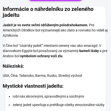
Informácie o náhrdelníku zo zeleného
jadeitu
Jadeit je vo svete veľmi obľúbeným polodrahokamom.
Pre
Amerických Olmékov bol významnejší ako zlato a rovnako ho videli aj
Aztékovia.
V Číne bol “cisársky jadeit” miestami cenený viac ako smaragd. V
starovekom Egypte bol považovaný za významný
kameň lásky
a pre
Arabov bol
symbolom ochrany voči zlu
.
Náleziská:
USA, Čína, Taliansko, Barma, Rusko, Stredný východ
Mystické vlastnosti jadeitu:
robí nás skromnými, spravodlivými a súcitnými
zelený jadeit upevňuje a prehlbuje všetky emocionálne väzby