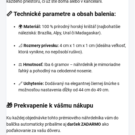
každého priestoru, či už ste doma alebo v kancelárii.
📏 Technické parametre a obsah balenia:
🌍
Materiál:
100 % prírodný horský krištáľ (najbohatšie
náleziská: Brazília, Alpy, Ural či Madagaskar).
📐
Rozmery prívesku:
4 cm x 1 cm x 1 cm (ideálna veľkosť,
ktorá vynikne, no nepôsobí rušivo).
⚖️
Hmotnosť:
Iba 6 gramov – náhrdelník je mimoriadne
ľahký a pohodlný na celodenné nosenie.
🔗
Uchytenie:
Dodávaný na elegantnej čiernej šnúrke s
možnosťou nastavenia dĺžky od 44 cm do 49 cm.
🎁 Prekvapenie k vášmu nákupu
Ku každej objednávke tohto prémiového náhrdelníka vám do
balíčka automaticky pribalíme aj
darček ZADARMO
ako
poďakovanie za vašu dôveru.