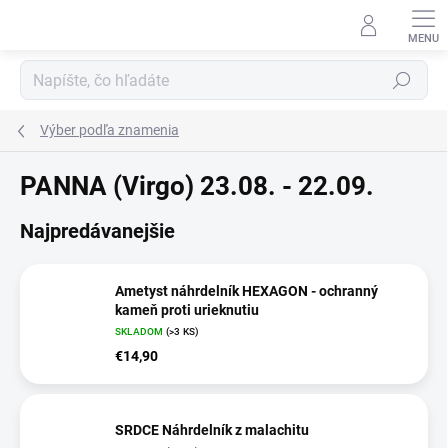
Prejsť
na
obsah
Hľadať
Výber podľa znamenia
PANNA (Virgo) 23.08. - 22.09.
Najpredávanejšie
Ametyst náhrdelník HEXAGON - ochranný
kameň proti urieknutiu
SKLADOM
(>3 KS)
€14,90
SRDCE Náhrdelník z malachitu