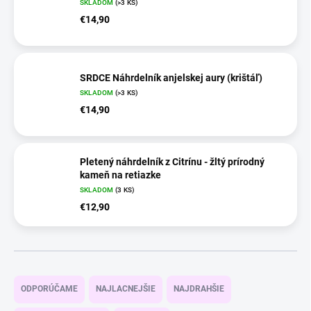
SKLADOM
(>3 KS)
€14,90
SRDCE Náhrdelník anjelskej aury (krištáľ)
SKLADOM
(>3 KS)
€14,90
Pletený náhrdelník z Citrínu - žltý prírodný
kameň na retiazke
SKLADOM
(3 KS)
€12,90
R
a
ODPORÚČAME
NAJLACNEJŠIE
NAJDRAHŠIE
d