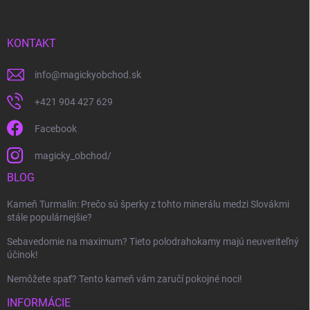
KONTAKT
info
@
magickyobchod.sk
+421 904 427 629
Facebook
magicky_obchod/
BLOG
Kameň Turmalín: Prečo sú šperky z tohto minerálu medzi Slovákmi
stále populárnejšie?
Sebavedomie na maximum? Tieto polodrahokamy majú neuveriteľný
účinok!
Nemôžete spať? Tento kameň vám zaručí pokojné noci!
INFORMÁCIE