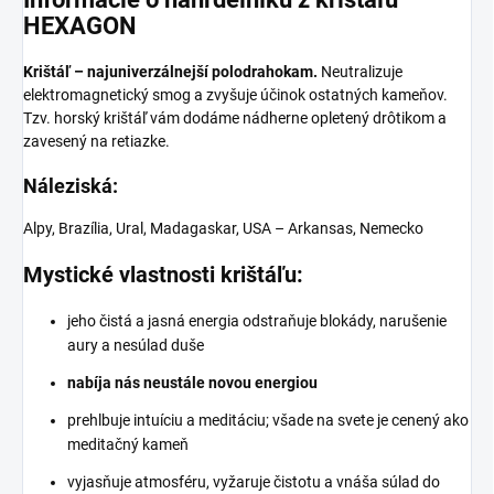
HEXAGON
Krištáľ – najuniverzálnejší polodrahokam.
Neutralizuje
elektromagnetický smog a zvyšuje účinok ostatných kameňov.
Tzv. horský krištáľ vám dodáme nádherne opletený drôtikom a
zavesený na retiazke.
Náleziská:
Alpy, Brazília, Ural, Madagaskar, USA – Arkansas, Nemecko
Mystické vlastnosti krištáľu:
jeho čistá a jasná energia odstraňuje blokády, narušenie
aury a nesúlad duše
nabíja nás neustále novou energiou
prehlbuje intuíciu a meditáciu; všade na svete je cenený ako
meditačný kameň
vyjasňuje atmosféru, vyžaruje čistotu a vnáša súlad do