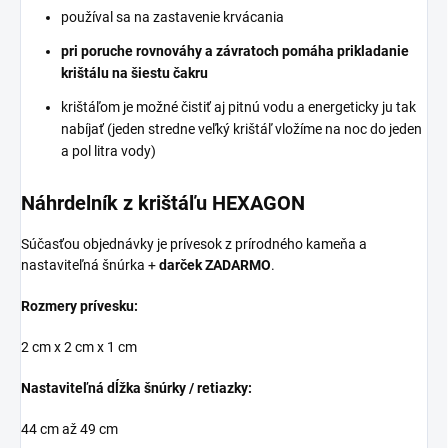
používal sa na zastavenie krvácania
pri poruche rovnováhy a závratoch pomáha prikladanie
krištálu na šiestu čakru
krištáľom je možné čistiť aj pitnú vodu a energeticky ju tak
nabíjať (jeden stredne veľký krištáľ vložíme na noc do jeden
a pol litra vody)
Náhrdelník z krištáľu HEXAGON
Súčasťou objednávky je prívesok z prírodného kameňa a
nastaviteľná šnúrka +
darček ZADARMO
.
Rozmery prívesku:
2 cm x 2 cm x 1 cm
Nastaviteľná dĺžka šnúrky / retiazky:
44 cm až 49 cm