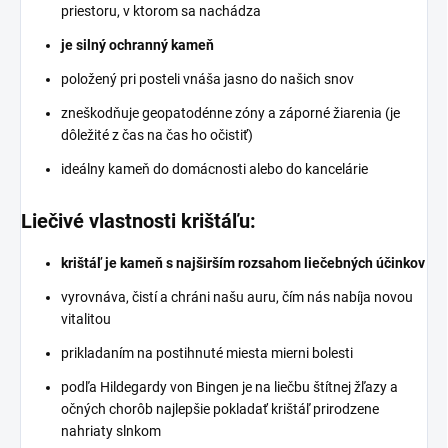
priestoru, v ktorom sa nachádza
je silný ochranný kameň
položený pri posteli vnáša jasno do našich snov
zneškodňuje geopatodénne zóny a záporné žiarenia (je
dôležité z čas na čas ho očistiť)
ideálny kameň do domácnosti alebo do kancelárie
Liečivé vlastnosti krištáľu:
krištáľ je kameň s najširším rozsahom liečebných účinkov
vyrovnáva, čistí a chráni našu auru, čím nás nabíja novou
vitalitou
prikladaním na postihnuté miesta mierni bolesti
podľa Hildegardy von Bingen je na liečbu štítnej žľazy a
očných chorôb najlepšie pokladať krištáľ prirodzene
nahriaty slnkom