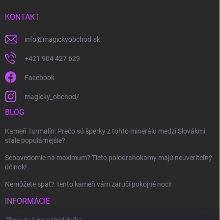
KONTAKT
info
@
magickyobchod.sk
+421 904 427 629
Facebook
magicky_obchod/
BLOG
Kameň Turmalín: Prečo sú šperky z tohto minerálu medzi Slovákmi
stále populárnejšie?
Sebavedomie na maximum? Tieto polodrahokamy majú neuveriteľný
účinok!
Nemôžete spať? Tento kameň vám zaručí pokojné noci!
INFORMÁCIE
Zľava 4+1 na náhrdelníky