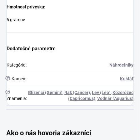
Hmotnosť prívesku:
6 gramov
Dodatočné parametre
Kategória
:
Náhrdelníky
?
Kameň
:
Krištáľ
?
Blíženci (Gemini)
,
Rak (Cancer)
,
Lev (Leo)
,
Kozorožec
Znamenia
:
(Capricornus)
,
Vodnár (Aquarius)