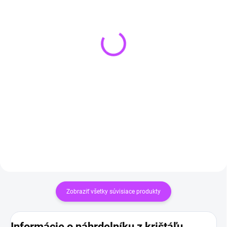
VYPREDANÉ
SKLADOM
Krištáľová geóda 200 g
(2 KS)
€18,99
Pletený náhrdelník z
krištáľu
Detail
€14,90
Do košíka
Zobraziť všetky súvisiace produkty
Informácie o náhrdelníku z krištáľu