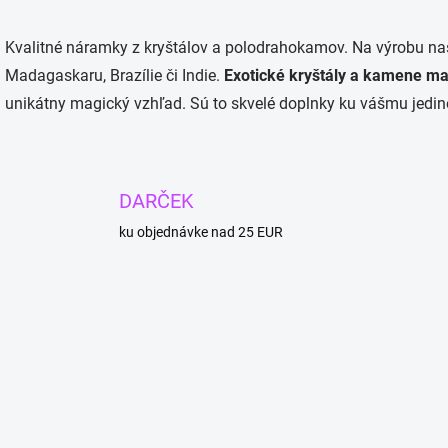
O
v
Kvalitné náramky z kryštálov a polodrahokamov. Na výrobu na
l
á
Madagaskaru, Brazílie či Indie.
Exotické kryštály a kamene maj
d
unikátny magický vzhľad. Sú to skvelé doplnky ku vášmu jedi
a
c
i
e
p
DARČEK
r
v
ku objednávke nad 25 EUR
k
y
v
ý
p
i
s
u