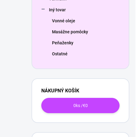
Iný tovar
Vonné oleje
Masážne pomôcky
Peňaženky
Ostatné
NÁKUPNÝ KOŠÍK
0
ks /
€0