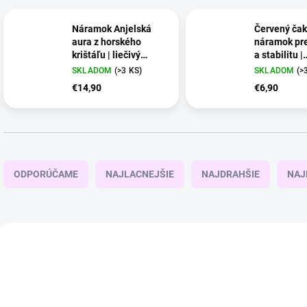
Náramok Anjelská
Červený čak
aura z horského
náramok pre
krištáľu | liečivý
a stabilitu |
šperk
nastaviteľn
SKLADOM
(>3 KS)
SKLADOM
(>
cm
€14,90
€6,90
R
a
ODPORÚČAME
NAJLACNEJŠIE
NAJDRAHŠIE
NAJ
d
e
n
i
V
e
ý
4 + 1
4 + 1
p
p
r
i
o
s
d
p