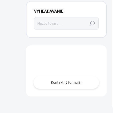
VYHĽADÁVANIE
Hľadať
Máte otázku?
Obráťte sa na nás.
Kontaktný formulár