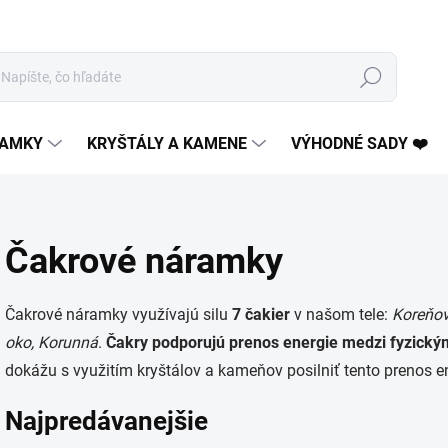
Hľadať
AMKY
KRYŠTÁLY A KAMENE
VÝHODNÉ SADY ❤️
Čakrové náramky
Čakrové náramky využívajú silu
7 čakier
v našom tele:
Koreňová
oko,
Korunná
.
Čakry podporujú prenos energie medzi fyzick
dokážu s využitím kryštálov a kameňov posilniť tento prenos e
Najpredávanejšie