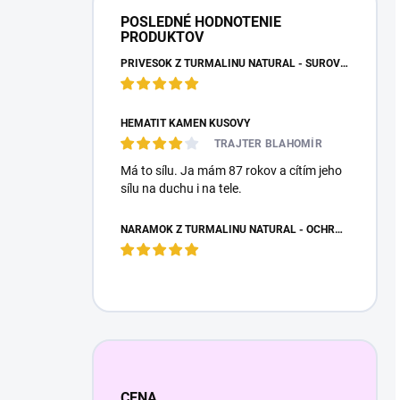
POSLEDNÉ HODNOTENIE
PRODUKTOV
PRÍVESOK Z TURMALÍNU NATURAL - SUROVÝ NEOPRACOVANÝ KAMEŇ
HEMATIT KAMEŇ KUSOVÝ
TRAJTER BLAHOMÍR
Má to sílu. Ja mám 87 rokov a cítím jeho
sílu na duchu i na tele.
NÁRAMOK Z TURMALÍNU NATURAL - OCHRANNÝ KAMEŇ
CENA