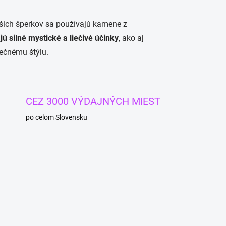
šich šperkov sa používajú kamene z
ú silné mystické a liečivé účinky
, ako aj
nečnému štýlu.
CEZ 3000 VÝDAJNÝCH MIEST
po celom Slovensku