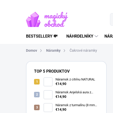
Prejsť
na
obsah
BESTSELLERY 💸
NÁHRDELNÍKY
NÁR
Domov
Náramky
Čakrové náramky
B
o
TOP 5 PRODUKTOV
č
n
Náramok z citrínu NATURAL
€14,90
ý
p
Náramok Anjelská aura z
a
horského krištáľu | liečivý
€14,90
šperk
n
Náramok z turmalínu (8 mm
e
guľôčky) - Ochranný kameň
€14,90