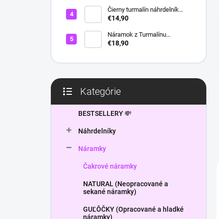
l
Čierny turmalín náhrdelník
HEXAGON
€14,90
Náramok z Turmalínu
NATURAL - ochranný kameň
€18,90
Kategórie
Preskočiť
kategórie
BESTSELLERY 💸
Náhrdelníky
Náramky
Čakrové náramky
NATURAL (Neopracované a
sekané náramky)
GUĽÔČKY (Opracované a hladké
náramky)