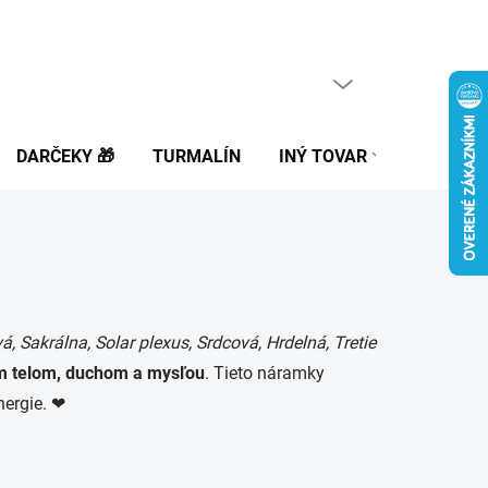
PRÁZDNY KOŠÍK
NÁKUPNÝ
KOŠÍK
DARČEKY 🎁
TURMALÍN
INÝ TOVAR
BLOG
, Sakrálna, Solar plexus, Srdcová, Hrdelná, Tretie
ým telom, duchom a mysľou
. Tieto náramky
nergie. ❤