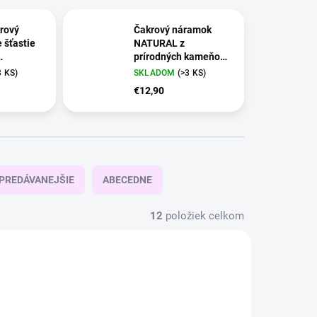
rový
Čakrový náramok
 šťastie
NATURAL z
prírodných kameňov |
ý 16-26
liečivé minerály
3 KS)
SKLADOM
(>3 KS)
€12,90
PREDÁVANEJŠIE
ABECEDNE
12
položiek celkom
4 + 1