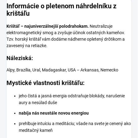
Informácie o pletenom náhrdelníku z
krištáľu
Krištáľ – najuniverzálnejší polodrahokam.
Neutralizuje
elektromagnetický smog a zvyšuje účinok ostatných kameňov.
Tzv. horský krištáľ vám dodáme nádherne opletený drôtikom a
zavesený na retiazke.
Náleziská:
Alpy, Brazília, Ural, Madagaskar, USA – Arkansas, Nemecko
Mystické vlastnosti krištáľu:
jeho čistá a jasná energia odstraňuje blokády, narušenie
aury a nesúlad duše
nabíja nás neustále novou energiou
prehlbuje intuíciu a meditáciu; všade na svete je cenený ako
meditačný kameň