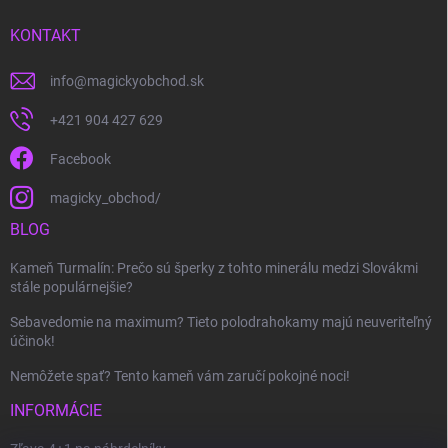
KONTAKT
info
@
magickyobchod.sk
+421 904 427 629
Facebook
magicky_obchod/
BLOG
Kameň Turmalín: Prečo sú šperky z tohto minerálu medzi Slovákmi
stále populárnejšie?
Sebavedomie na maximum? Tieto polodrahokamy majú neuveriteľný
účinok!
Nemôžete spať? Tento kameň vám zaručí pokojné noci!
INFORMÁCIE