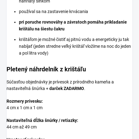
nahriaty slnkom
používal sa na zastavenie krvácania
pri poruche rovnováhy a závratoch pomáha prikladanie
krištálu na šiestu čakru
krištáľom je možné čistiť aj pitnú vodu a energeticky ju tak
nabíjať (jeden stredne veľký krištáľ vložíme na noc do jeden
a pol litra vody)
Pletený náhrdelník z krištáľu
Súčasťou objednávky je prívesok z prírodného kameňa a
nastaviteľná šnúrka +
darček ZADARMO
.
Rozmery prívesku:
4 cm x 1 cm x 1 cm
Nastaviteľná dĺžka šnúrky / retiazky:
44 cm až 49 cm