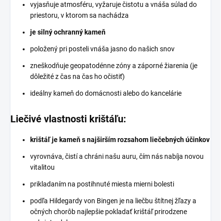
vyjasňuje atmosféru, vyžaruje čistotu a vnáša súlad do
priestoru, v ktorom sa nachádza
je silný ochranný kameň
položený pri posteli vnáša jasno do našich snov
zneškodňuje geopatodénne zóny a záporné žiarenia (je
dôležité z čas na čas ho očistiť)
ideálny kameň do domácnosti alebo do kancelárie
Liečivé vlastnosti krištáľu:
krištáľ je kameň s najširším rozsahom liečebných účinkov
vyrovnáva, čistí a chráni našu auru, čím nás nabíja novou
vitalitou
prikladaním na postihnuté miesta mierni bolesti
podľa Hildegardy von Bingen je na liečbu štítnej žľazy a
očných chorôb najlepšie pokladať krištáľ prirodzene