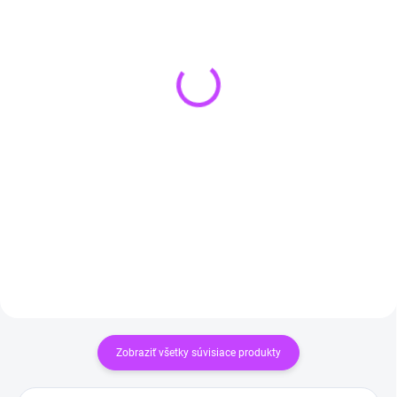
SKLADOM
(>3 KS)
SKLADOM
(>3 KS)
Ochranný pletený
Náhrdelník Biely kremeň
náhrdelník s Ametystom
HEXAGON - liečivý
pre pokojnú myseľ
kameň pre mier a čistotu
€12,90
€12,90
Do košíka
Do košíka
Zobraziť všetky súvisiace produkty