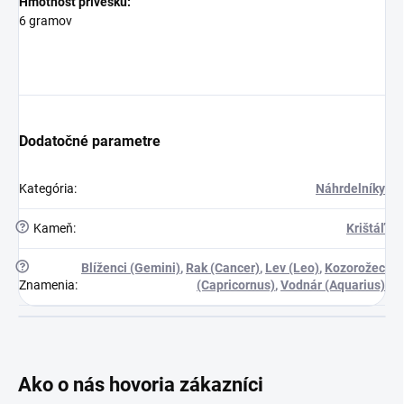
Hmotnosť prívesku:
6 gramov
Dodatočné parametre
Kategória
:
Náhrdelníky
?
Kameň
:
Krištáľ
?
Blíženci (Gemini)
,
Rak (Cancer)
,
Lev (Leo)
,
Kozorožec
Znamenia
:
(Capricornus)
,
Vodnár (Aquarius)