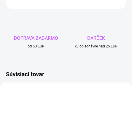
OPÝTAŤ SA
DOPRAVA ZADARMO
DARČEK
od 50 EUR
ku objednávke nad 25 EUR
Súvisiaci tovar
TIP
4 + 1
4 + 1