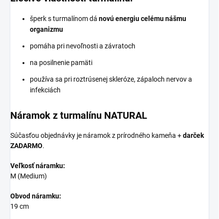
šperk s turmalínom dá
novú energiu celému nášmu
organizmu
pomáha pri nevoľnosti a závratoch
na posilnenie pamäti
používa sa pri roztrúsenej skleróze, zápaloch nervov a
infekciách
Náramok z turmalínu NATURAL
Súčasťou objednávky je náramok z prírodného kameňa +
darček
ZADARMO
.
Veľkosť náramku:
M (Medium)
Obvod náramku:
19 cm