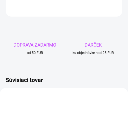
OPÝTAŤ SA
DOPRAVA ZADARMO
DARČEK
od 50 EUR
ku objednávke nad 25 EUR
Súvisiaci tovar
TIP
4 + 1
4 + 1