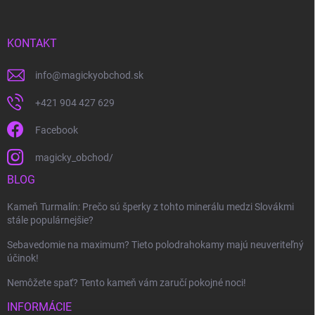
ä
t
i
KONTAKT
e
info
@
magickyobchod.sk
+421 904 427 629
Facebook
magicky_obchod/
BLOG
Kameň Turmalín: Prečo sú šperky z tohto minerálu medzi Slovákmi
stále populárnejšie?
Sebavedomie na maximum? Tieto polodrahokamy majú neuveriteľný
účinok!
Nemôžete spať? Tento kameň vám zaručí pokojné noci!
INFORMÁCIE