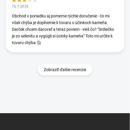
16.7.2026
Obchod v poriadku aj pomerne rýchle doručenie - čo mi
však chýba je doplnemie k tovaru o účinkoch kameňa.
Darček chcem darovať a teraz poviem - vieš čo? "Srdiečko
je zo selenitu a vygúgli si úcinky kameňa" Toto mi určite k
tovaru chýba 🤔
Zobraziť ďalšie recenzie
Z
á
p