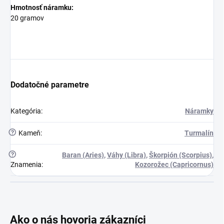
Hmotnosť náramku:
20 gramov
Dodatočné parametre
Kategória
:
Náramky
?
Kameň
:
Turmalín
?
Baran (Aries)
,
Váhy (Libra)
,
Škorpión (Scorpius)
,
Znamenia
:
Kozorožec (Capricornus)