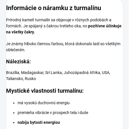
Informácie o náramku z turmalínu
Prírodný kameň turmalín sa objavuje v rôznych podobách a
formách. Je spájaný s čakrou tretieho oka, no
pozitívne účinkuje
na všetky čakry.
Je známy hlboko čiernou farbou, ktorá dokonalo ladí so všetkým
oblečením.
Náleziská:
Brazília, Madagaskar, Srí Lanka, Juhozápadná Afrika, USA,
Taliansko, Rusko
Mystické vlastnosti turmalínu:
má vysokú duchovnú energiu
premieňa vibrácie v prospech tela i duše
nabíja bytosti energiou