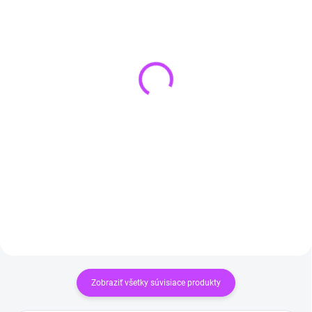
SKLADOM
SKLADOM
(>3 KS)
(>3 KS)
Čierny turmalín
Náramok z ónyxu
náhrdelník HEXAGON
€12,90
€14,90
Do košíka
Do košíka
Zobraziť všetky súvisiace produkty