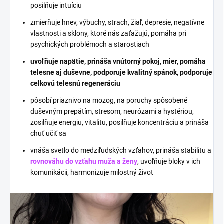
posilňuje intuíciu
zmierňuje hnev, výbuchy, strach, žiaľ, depresie, negatívne
vlastnosti a sklony, ktoré nás zaťažujú, pomáha pri
psychických problémoch a starostiach
uvoľňuje napätie, prináša vnútorný pokoj, mier, pomáha
telesne aj duševne, podporuje kvalitný spánok, podporuje
celkovú telesnú regeneráciu
pôsobí priaznivo na mozog, na poruchy spôsobené
duševným prepätím, stresom, neurózami a hystériou,
zosilňuje energiu, vitalitu, posilňuje koncentráciu a prináša
chuť učiť sa
vnáša svetlo do medziľudských vzťahov, prináša stabilitu a
rovnováhu do vzťahu muža a ženy
, uvoľňuje bloky v ich
komunikácii, harmonizuje milostný život