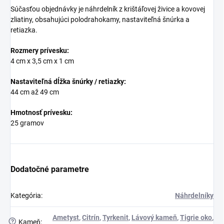
Súčasťou objednávky je náhrdelník z krištáľovej živice a kovovej
zliatiny, obsahujúci polodrahokamy, nastaviteľná šnúrka a
retiazka.
Rozmery prívesku:
4 cm x 3,5 cm x 1 cm
Nastaviteľná dĺžka šnúrky / retiazky:
44 cm až 49 cm
Hmotnosť prívesku:
25 gramov
Dodatočné parametre
Kategória
:
Náhrdelníky
Ametyst
,
Citrín
,
Tyrkenit
,
Lávový kameň
,
Tigrie oko
,
?
Kameň
: