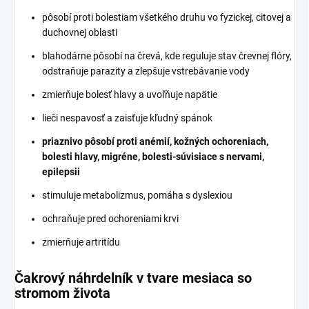
pôsobí proti bolestiam všetkého druhu vo fyzickej, citovej a
duchovnej oblasti
blahodárne pôsobí na črevá, kde reguluje stav črevnej flóry,
odstraňuje parazity a zlepšuje vstrebávanie vody
zmierňuje bolesť hlavy a uvoľňuje napätie
lieči nespavosť a zaisťuje kľudný spánok
priaznivo pôsobí proti anémií, kožných ochoreniach,
bolesti hlavy, migréne, bolesti-súvisiace s nervami,
epilepsii
stimuluje metabolizmus, pomáha s dyslexiou
ochraňuje pred ochoreniami krvi
zmierňuje artritídu
Čakrový náhrdelník v tvare mesiaca so
stromom života