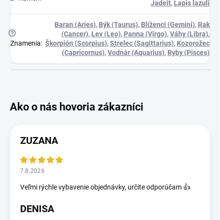
Jadeit
,
Lapis lazuli
Baran (Aries)
,
Býk (Taurus)
,
Blíženci (Gemini)
,
Rak
?
(Cancer)
,
Lev (Leo)
,
Panna (Virgo)
,
Váhy (Libra)
,
Znamenia
:
Škorpión (Scorpius)
,
Strelec (Sagittarius)
,
Kozorožec
(Capricornus)
,
Vodnár (Aquarius)
,
Ryby (Pisces)
ZUZANA
7.8.2026
Veľmi rýchle vybavenie objednávky, určite odporúčam 👍
DENISA