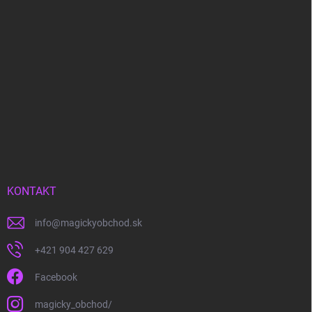
KONTAKT
info
@
magickyobchod.sk
+421 904 427 629
Facebook
magicky_obchod/