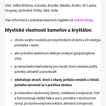
USA, Veľká Británia, Kanada, Brazília, Mexiko, Rusko, Srí Lanka,
Uruguaj, východná Afrika, Sibír, India
Viac informácií o polodrahokamoch nájdete na
našom blogu
.
Mystické vlastnosti kameňov a kryštálov:
chráni svojho nositeľa pre psychickými útokmi a ich energiu
premieňa v lásku
ako prírodné sedatívum blokuje ametyst geopatogénne
zóny
je mimoriadne blahodarný pre myseľ, ktorú dokáže podľa
potreby ukľudniť a povzbudiť
odstraňuje strach, zlosť a obavy, potláča smútok a ľútosť,
pomáha vyrovnať sa s prežitou stratou
je minerálom duchovnej čistoty, meditácie a inšpirácie, čistí
a harmonizuje všetky telá a auru, pomáha v duchovnom
vývoji, pri duchovnej komunikácií, aktivácií schopností,