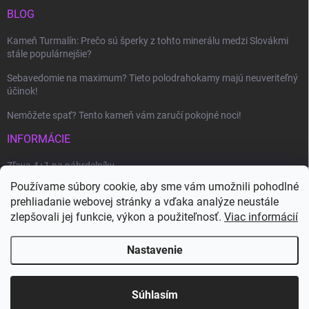
BLOG
Kameň Turmalín: Prečo sú šperky z tohto minerálu medzi Slovákmi
stále populárnejšie?
Sebavedomie na maximum? Tieto polodrahokamy majú neuveriteľný
účinok!
Nemôžete spať? Tento kameň vám zaručí pokojné noci!
INFORMÁCIE
Zľava 4+1 na náhrdelníky
Používame súbory cookie, aby sme vám umožnili pohodlné
Ako uplatniť zľavový kupón?
prehliadanie webovej stránky a vďaka analýze neustále
Veľkoobchod
zlepšovali jej funkcie, výkon a použiteľnosť.
Viac informácií
Nastavenie
Copyright 2026
Magický obchod
. Všetky práva vyhradené.
Vytvoril Shoptet
Súhlasím