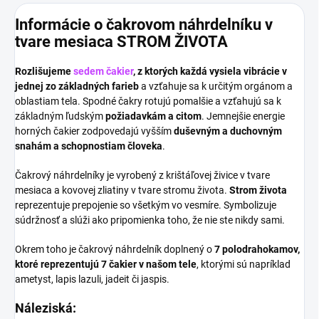
Informácie o čakrovom náhrdelníku v
tvare mesiaca STROM ŽIVOTA
Rozlišujeme
sedem čakier
, z ktorých každá vysiela vibrácie v
jednej zo základných farieb
a vzťahuje sa k určitým orgánom a
oblastiam tela. Spodné čakry rotujú pomalšie a vzťahujú sa k
základným ľudským
požiadavkám a citom
. Jemnejšie energie
horných čakier zodpovedajú vyšším
duševným a duchovným
snahám a schopnostiam človeka
.
Čakrový náhrdelníky je vyrobený z krištáľovej živice v tvare
mesiaca a kovovej zliatiny v tvare stromu života.
Strom života
reprezentuje prepojenie so všetkým vo vesmíre. Symbolizuje
súdržnosť a slúži ako pripomienka toho, že nie ste nikdy sami.
Okrem toho je čakrový náhrdelník doplnený o
7 polodrahokamov,
ktoré reprezentujú 7 čakier
v našom tele
, ktorými sú napríklad
ametyst, lapis lazuli, jadeit či jaspis.
Náleziská: