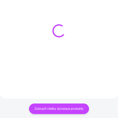
SKLADOM
(>3 KS)
VYPREDANÉ
Lapis lazuli náhrdelník
Pánsky náramok z
PREMIUM
lávového kameňa a
hematitu
€15,90
€12,90
Do košíka
Detail
Zobraziť všetky súvisiace produkty