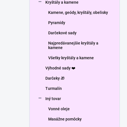
Kryštály a kamene
Kamene, geódy, kryštály, obelisky
Pyramídy
Darčekové sady
Najpredávanejšie kryštály a
kamene
Všetky kryštály a kamene
Výhodné sady ❤️
Darčeky 🎁
Turmalín
Iný tovar
Vonné oleje
Masážne pomôcky