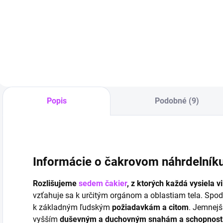
E
€12,90
€15,90
hematitu
ž
Detail
Do košíka
Popis
Podobné (9)
Informácie o čakrovom náhrdelní
Rozlišujeme
sedem čakier
, z ktorých každá vysiela v
vzťahuje sa k určitým orgánom a oblastiam tela. Spod
k základným ľudským
požiadavkám a citom
. Jemnejš
vyšším
duševným a duchovným snahám a schopnost