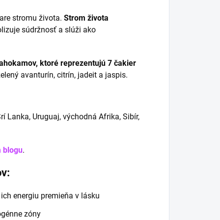
vare stromu života.
Strom života
lizuje súdržnosť a slúži ako
ahokamov, ktoré reprezentujú 7 čakier
zelený avanturín, citrín, jadeit a jaspis.
rí Lanka, Uruguaj, východná Afrika, Sibír,
 blogu
.
v:
 ich energiu premieňa v lásku
ogénne zóny