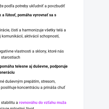
že podľa potreby ukľudniť a povzbudiť
k a ľútosť, pomáha vyrovnať sa s
rácie, čistí a harmonizuje všetky telá a
komunikácií, aktivácií schopností,
egatívne vlastnosti a sklony, ktoré nás
 starostiach
, pomáha telesne aj duševne, podporuje
generáciu
né duševným prepätím, stresom,
u, posilňuje koncentráciu a prináša chuť
stabilitu a
rovnováhu do vzťahu muža
izuje milostný život