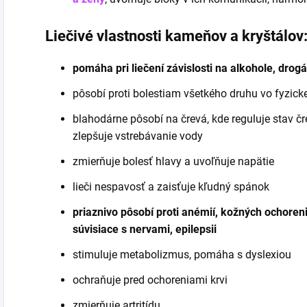
Liečivé vlastnosti kameňov a kryštálov
pomáha pri liečení závislosti na alkohole, drog
pôsobí proti bolestiam všetkého druhu vo fyzickej
blahodárne pôsobí na črevá, kde reguluje stav čre
zlepšuje vstrebávanie vody
zmierňuje bolesť hlavy a uvoľňuje napätie
lieči nespavosť a zaisťuje kľudný spánok
priaznivo pôsobí proti anémií, kožných ochorenia
súvisiace s nervami, epilepsii
stimuluje metabolizmus, pomáha s dyslexiou
ochraňuje pred ochoreniami krvi
zmierňuje artritídu