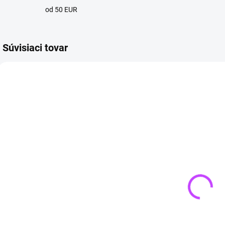
od 50 EUR
Súvisiaci tovar
4 + 1
4 + 1
4 + 
SKLADOM
VYPREDANÉ
(>3 KS)
Pánsky
Lapis lazuli
N
náramok z
náhrdelník
Č
lávového
PREMIUM
kameňa a