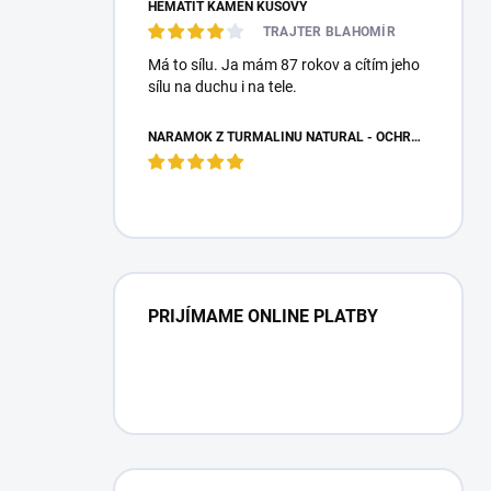
HEMATIT KAMEŇ KUSOVÝ
TRAJTER BLAHOMÍR
Má to sílu. Ja mám 87 rokov a cítím jeho
sílu na duchu i na tele.
NÁRAMOK Z TURMALÍNU NATURAL - OCHRANNÝ KAMEŇ
PRIJÍMAME ONLINE PLATBY