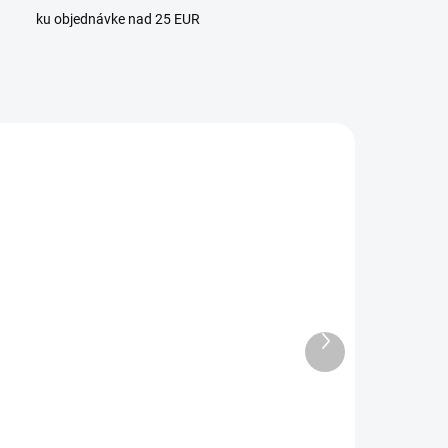
ku objednávke nad 25 EUR
1
TIP
4 + 1
SKLADOM
SKLADOM
Ďalší
(>3 KS)
(1 KS)
produkt
áhrdelník
Fialový
ervený Jadeit
náhrdelník
Hexagon -
korunnej čakry