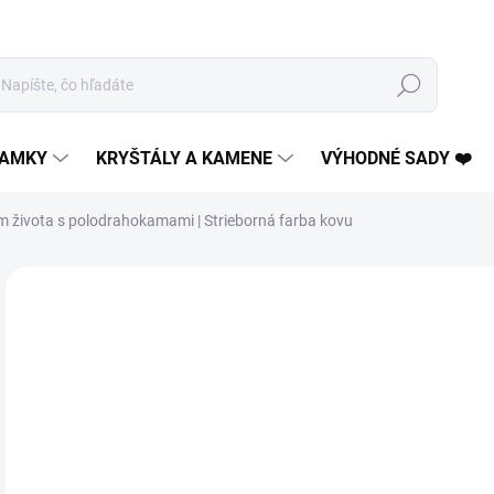
Hľadať
AMKY
KRYŠTÁLY A KAMENE
VÝHODNÉ SADY ❤️
m života s polodrahokamami | Strieborná farba kovu
2 hodnotenia
Podrobnosti hodnotenia
4 + 1
€1
Jedn
VY
cena
MOŽ
DOR