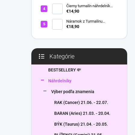
l
Čierny turmalín náhrdelník
HEXAGON
€14,90
Náramok z Turmalínu
NATURAL - ochranný kameň
€18,90
Kategórie
Preskočiť
kategórie
BESTSELLERY 💸
Náhrdelníky
Výber podľa znamenia
RAK (Cancer) 21.06. - 22.07.
BARAN (Aries) 21.03. - 20.04.
BÝK (Taurus) 21.04. - 20.05.