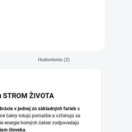
nergetický
LUXURY
€12,90
€15,90
kameň pre
ivotnú silu
Do košíka
Do košíka
Hodnotenie (2)
ku STROM ŽIVOTA
ibrácie v jednej zo základných farieb
a
né čakry rotujú pomalšie a vzťahujú sa
ie energie horných čakier zodpovedajú
iam človeka
.