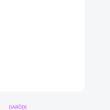
Akcia 4+1 zdarma
Vložte do košíka 5 kusov
akýchkoľvek (aj
rôznych) náhrdelníkov. 1 z nich budete mať
ZADARMO!
Podmienky akcie
ový náhrdelník je vyrobený z odolnej kovovej zliatiny vo
e striebra a obsahuje
7 kryštálov, ktoré reprezentujú 7
er v našom tele
. Dostupný aj v
zlatej farbe
.
ILNÉ INFORMÁCIE
OPÝTAŤ SA
DARČEK