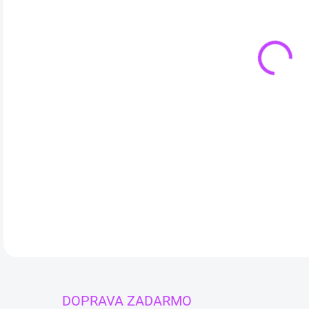
Čakr
farb
čaki
DETA
DOPRAVA ZADARMO