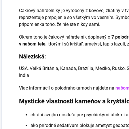
Čakrový náhrdelníky je vyrobený z kovovej zliatiny v t
reprezentuje prepojenie so všetkým vo vesmíre. Symbo
pripomienka toho, že nie ste nikdy sami.
Okrem toho je čakrový náhrdelník doplnený o
7 polodr
v našom tele
, ktorými sú krištáľ, ametyst, lapis lazuli, 
Náleziská:
USA, Veľká Británia, Kanada, Brazília, Mexiko, Rusko, S
India
Viac informácií o polodrahokamoch nájdete na
našom
Mystické vlastnosti kameňov a kryštálo
chráni svojho nositeľa pre psychickými útokmi a
ako prírodné sedatívum blokuje ametyst geopat