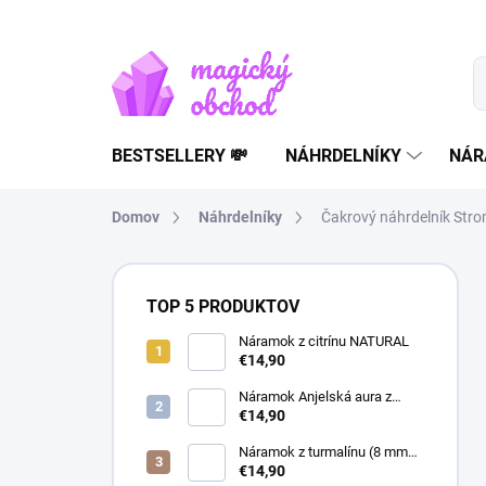
Prejsť
na
obsah
BESTSELLERY 💸
NÁHRDELNÍKY
NÁR
Domov
Náhrdelníky
Čakrový náhrdelník Stro
B
o
TOP 5 PRODUKTOV
č
n
Náramok z citrínu NATURAL
€14,90
ý
p
Náramok Anjelská aura z
a
horského krištáľu | liečivý
€14,90
šperk
n
Náramok z turmalínu (8 mm
e
guľôčky) - Ochranný kameň
€14,90