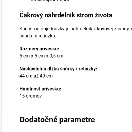
Čakrový náhrdelník strom života
Súčasťou objednávky je náhrdelník z kovovej zliatiny
šnúrka a retiazka.
Rozmery prívesku:
5 cm x 5 cm x 0,5 cm
Nastaviteľná dĺžka šnúrky / retiazky:
44 cm až 49 cm
Hmotnosť prívesku:
15 gramov
Dodatočné parametre