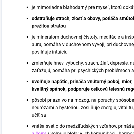
je mimoriadne blahodarný pre myseľ, ktorú doká
odstraňuje strach, zlosť a obavy, potláča smúto
prežitou stratou
je minerálom duchovnej čistoty, meditácie a inšpi
auru, pomáha v duchovnom vývoji, pri duchovnej 
posilňuje intuíciu
zmierňuje hnev, výbuchy, strach, žiaľ, depresie, n
zaťažujú, pomáha pri psychických problémoch a
uvoľňuje napätie, prináša vnútorný pokoj, mier
kvalitný spánok, podporuje celkovú telesnú re
pôsobí priaznivo na mozog, na poruchy spôsobe
neurózami a hystériou, zosilňuje energiu, vitalit
učiť sa
vnáša svetlo do medziľudských vzťahov, prináša 
a ženy
, uvoľňuje bloky v ich komunikácii, harmon