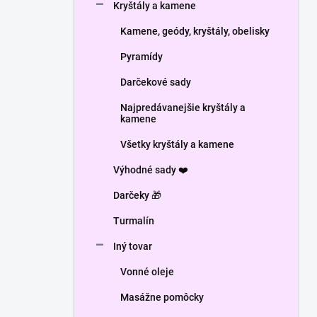
Kryštály a kamene
Kamene, geódy, kryštály, obelisky
Pyramídy
Darčekové sady
Najpredávanejšie kryštály a
kamene
Všetky kryštály a kamene
Výhodné sady ❤️
Darčeky 🎁
Turmalín
Iný tovar
Vonné oleje
Masážne pomôcky