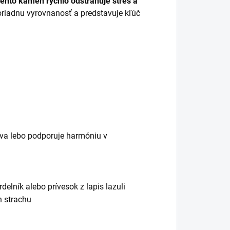
ento kameň rýchlo odstraňuje stres a
iadnu vyrovnanosť a predstavuje kľúč
stva lebo podporuje harmóniu v
elník alebo prívesok z lapis lazuli
h strachu