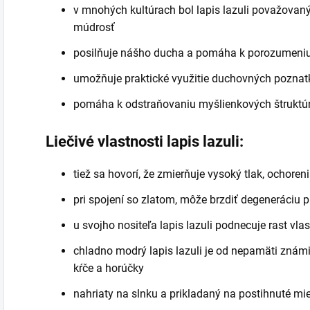
v mnohých kultúrach bol lapis lazuli považovaný
múdrosť
posilňuje nášho ducha a pomáha k porozumeniu 
umožňuje praktické využitie duchovných pozna
pomáha k odstraňovaniu myšlienkových štruktúr,
Liečivé vlastnosti lapis lazuli:
tiež sa hovorí, že zmierňuje vysoký tlak, ochoreni
pri spojení so zlatom, môže brzdiť degeneráciu p
u svojho nositeľa lapis lazuli podnecuje rast vla
chladno modrý lapis lazuli je od nepamäti známi
kŕče a horúčky
nahriaty na slnku a prikladaný na postihnuté mies