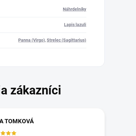
Náhrdelníky
Lapis lazuli
Panna (Virgo)
,
Strelec (Sagittarius)
KA TOMKOVÁ