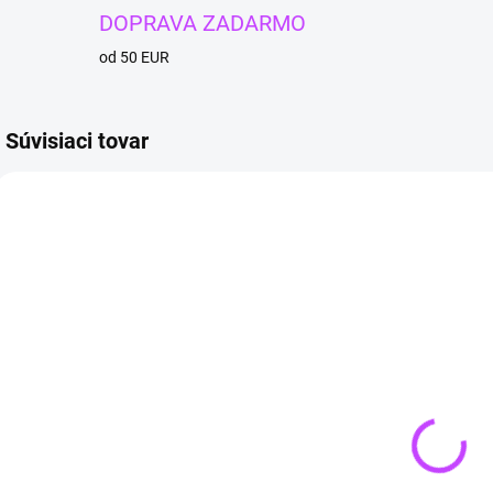
DOPRAVA ZADARMO
od 50 EUR
Súvisiaci tovar
4 + 1
TIP
4 + 
SKLADOM
SKLADOM
(>3 KS)
(>3 KS)
SRDCE
Selenit SRDCE
Náhrdelník z