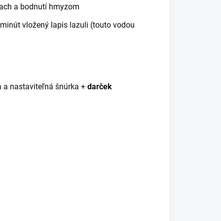
žkach a bodnutí hmyzom
 minút vložený lapis lazuli (touto vodou
 a nastaviteľná šnúrka +
darček