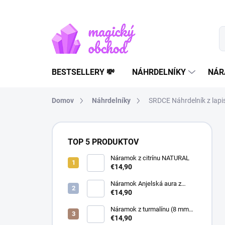
Prejsť
na
obsah
BESTSELLERY 💸
NÁHRDELNÍKY
NÁR
Domov
Náhrdelníky
SRDCE Náhrdelník z lapis
B
o
TOP 5 PRODUKTOV
č
n
Náramok z citrínu NATURAL
€14,90
ý
p
Náramok Anjelská aura z
a
horského krištáľu | liečivý
€14,90
šperk
n
Náramok z turmalínu (8 mm
e
guľôčky) - Ochranný kameň
€14,90