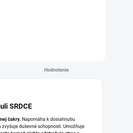
kryštálov
€12,90
€19,90
Detail
Do košíka
Hodnotenie
zuli SRDCE
nej čakry.
Napomáha k dosiahnutiu
 a zvyšuje duševné schopnosti. Umožňuje