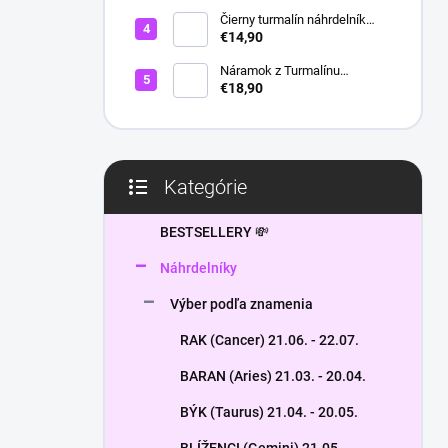
l
Čierny turmalín náhrdelník
HEXAGON
€14,90
Náramok z Turmalínu
NATURAL - ochranný kameň
€18,90
Kategórie
Preskočiť
kategórie
BESTSELLERY 💸
Náhrdelníky
Výber podľa znamenia
RAK (Cancer) 21.06. - 22.07.
BARAN (Aries) 21.03. - 20.04.
BÝK (Taurus) 21.04. - 20.05.