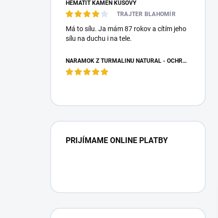
HEMATIT KAMEŇ KUSOVÝ
TRAJTER BLAHOMÍR
Má to sílu. Ja mám 87 rokov a cítím jeho
sílu na duchu i na tele.
NÁRAMOK Z TURMALÍNU NATURAL - OCHRANNÝ KAMEŇ
PRIJÍMAME ONLINE PLATBY