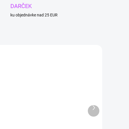
DARČEK
ku objednávke nad 25 EUR
1
VYPREDANÉ
SKLADOM
Ďalší
(1 KS)
Náramok z
produkt
Darčekový
mesačného
balíček: sada 5
kameňa