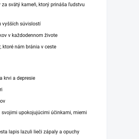
 za svätý kameň, ktorý prináša ľudstvu
vyšších súvislostí
tkov v každodennom živote
 ktoré nám bránia v ceste
a krvi a depresie
ri
sov
 svojimi upokojujúcimi účinkami, mierni
ta lapis lazuli lieči zápaly a opuchy