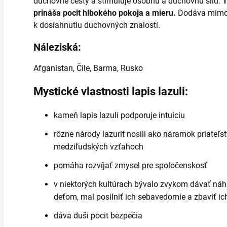
duchovné cesty a stimuluje osobnú a duchovnú silu.
T
prináša pocit hlbokého pokoja a mieru.
Dodáva mimor
k dosiahnutiu duchovných znalostí.
Náleziská:
Afganistan, Čile, Barma, Rusko
Mystické vlastnosti lapis lazuli:
kameň lapis lazuli podporuje intuíciu
rôzne národy lazurit nosili ako náramok priateľ
medziľudských vzťahoch
pomáha rozvíjať zmysel pre spoločenskosť
v niektorých kultúrach bývalo zvykom dávať náhrd
deťom, mal posilniť ich sebavedomie a zbaviť ic
dáva duši pocit bezpečia