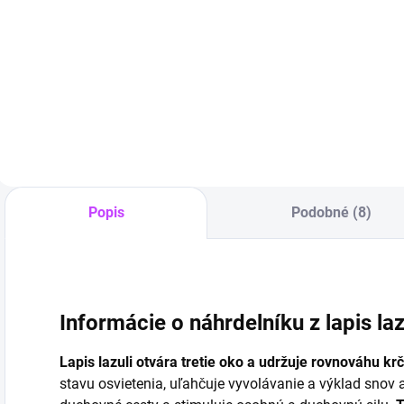
7 cm
ametystu
€13,99
€14,90
Do košíka
Do košíka
Popis
Podobné (8)
Informácie o náhrdelníku z lapis la
Lapis lazuli otvára tretie oko a udržuje rovnováhu krč
stavu osvietenia, uľahčuje vyvolávanie a výklad snov