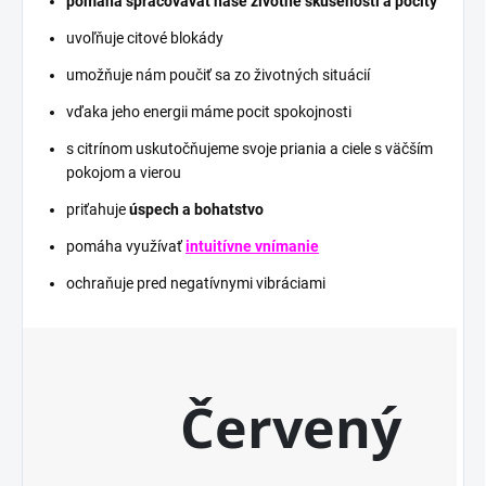
pomáha spracovávať naše životné skúsenosti a pocity
uvoľňuje citové blokády
umožňuje nám poučiť sa zo životných situácií
vďaka jeho energii máme pocit spokojnosti
s citrínom uskutočňujeme svoje priania a ciele s väčším
pokojom a vierou
priťahuje
úspech a bohatstvo
pomáha využívať
intuitívne vnímanie
ochraňuje pred negatívnymi vibráciami