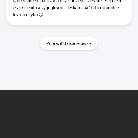
Darček chcem darovať a teraz poviem - vieš čo? "Srdiečko
je zo selenitu a vygúgli si úcinky kameňa" Toto mi určite k
tovaru chýba 🤔
Zobraziť ďalšie recenzie
Z
á
p
ä
t
i
e