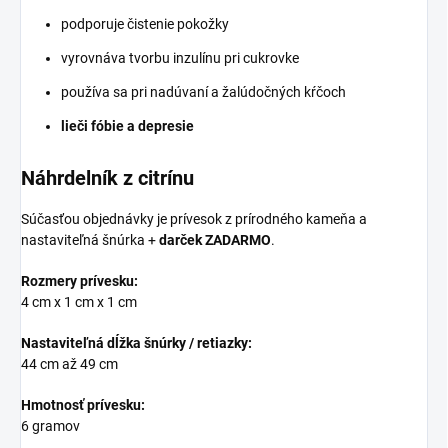
podporuje čistenie pokožky
vyrovnáva tvorbu inzulínu pri cukrovke
používa sa pri nadúvaní a žalúdočných kŕčoch
lieči fóbie a depresie
Náhrdelník z citrínu
Súčasťou objednávky je prívesok z prírodného kameňa a
nastaviteľná šnúrka +
darček ZADARMO
.
Rozmery prívesku:
4 cm x 1 cm x 1 cm
Nastaviteľná dĺžka šnúrky / retiazky:
44 cm až 49 cm
Hmotnosť prívesku:
6 gramov