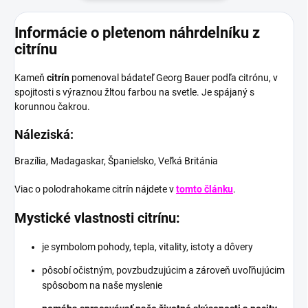
Informácie o pletenom náhrdelníku z
citrínu
Kameň
citrín
pomenoval bádateľ Georg Bauer podľa citrónu, v
spojitosti s výraznou žltou farbou na svetle
. Je spájaný s
korunnou čakrou.
Náleziská:
Brazília, Madagaskar, Španielsko, Veľká Británia
Viac o polodrahokame citrín nájdete v
tomto článku
.
Mystické vlastnosti citrínu:
je symbolom pohody, tepla, vitality, istoty a dôvery
pôsobí očistným, povzbudzujúcim a zároveň uvoľňujúcim
spôsobom na naše myslenie