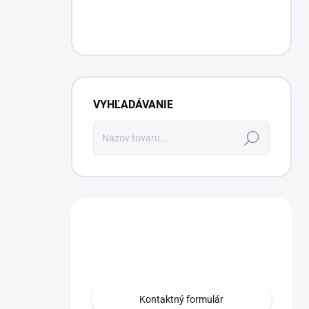
VYHĽADÁVANIE
Hľadať
Máte otázku?
Obráťte sa na nás.
Kontaktný formulár