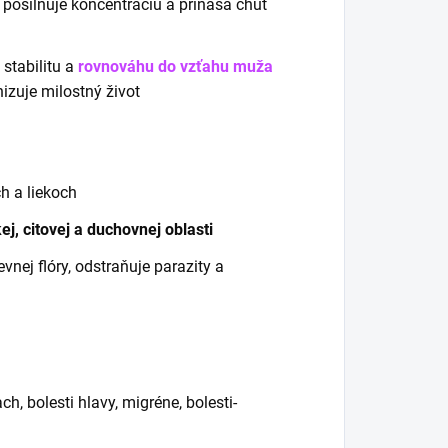
u, posilňuje koncentráciu a prináša chuť
stabilitu a
rovnováhu do vzťahu muža
izuje milostný život
:
ch a liekoch
j, citovej a duchovnej oblasti
vnej flóry, odstraňuje parazity a
h, bolesti hlavy, migréne, bolesti-