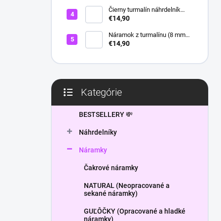
l
Čierny turmalín náhrdelník
HEXAGON
€14,90
Náramok z turmalínu (8 mm
guľôčky) - Ochranný kameň
€14,90
Kategórie
Preskočiť
kategórie
BESTSELLERY 💸
Náhrdelníky
Náramky
Čakrové náramky
NATURAL (Neopracované a
sekané náramky)
GUĽÔČKY (Opracované a hladké
náramky)