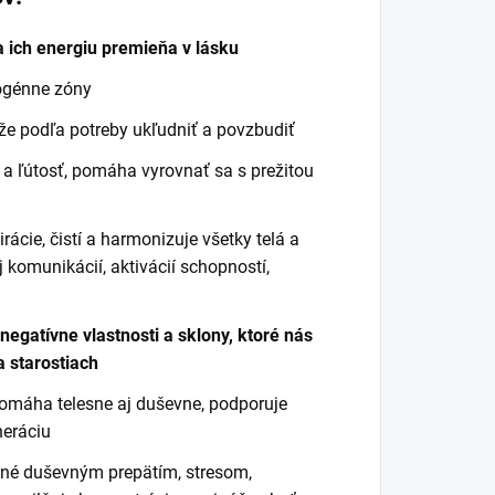
a ich energiu premieňa v lásku
ogénne zóny
že podľa potreby ukľudniť a povzbudiť
 a ľútosť, pomáha vyrovnať sa s prežitou
rácie, čistí a harmonizuje všetky telá a
komunikácií, aktivácií schopností,
 negatívne vlastnosti a sklony, ktoré nás
 starostiach
 pomáha telesne aj duševne, podporuje
neráciu
né duševným prepätím, stresom,