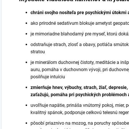
chráni svojho nositeľa pre psychickými útokmi 
ako prírodné sedatívum blokuje ametyst geopat
je mimoriadne blahodarný pre myseľ, ktorú doká
odstraňuje strach, zlosť a obavy, potláča smútok
stratou
je minerálom duchovnej čistoty, meditácie a inšpi
auru, pomáha v duchovnom vývoji, pri duchovnej 
posilňuje intuíciu
zmierňuje hnev, výbuchy, strach, žiaľ, depresie,
zaťažujú, pomáha pri psychických problémoch a
uvoľňuje napätie, prináša vnútorný pokoj, mier,
kvalitný spánok, podporuje celkovú telesnú rege
pôsobí priaznivo na mozog, na poruchy spôsobe