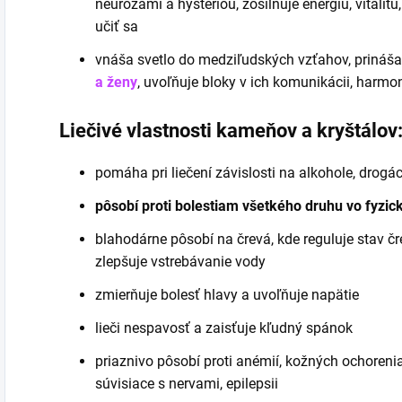
neurózami a hystériou, zosilňuje energiu, vitalit
učiť sa
vnáša svetlo do medziľudských vzťahov, prináša 
a ženy
, uvoľňuje bloky v ich komunikácii, harmon
Liečivé vlastnosti kameňov a kryštálov
pomáha pri liečení závislosti na alkohole, drogá
pôsobí proti bolestiam všetkého druhu vo fyzicke
blahodárne pôsobí na črevá, kde reguluje stav čre
zlepšuje vstrebávanie vody
zmierňuje bolesť hlavy a uvoľňuje napätie
lieči nespavosť a zaisťuje kľudný spánok
priaznivo pôsobí proti anémií, kožných ochoreniac
súvisiace s nervami, epilepsii