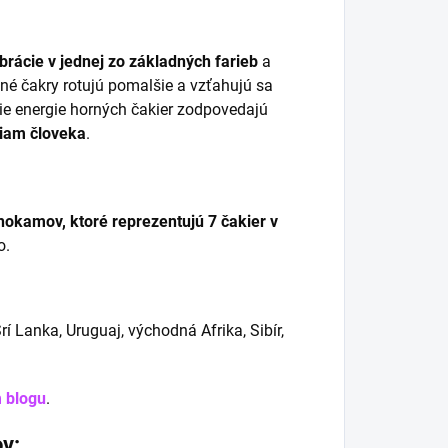
ibrácie v jednej zo základných farieb
a
né čakry rotujú pomalšie a vzťahujú sa
ie energie horných čakier zodpovedajú
iam človeka
.
hokamov, ktoré reprezentujú 7 čakier
v
o.
rí Lanka, Uruguaj, východná Afrika, Sibír,
 blogu
.
v: