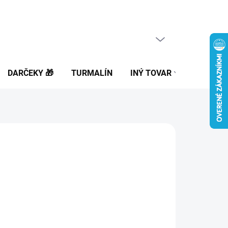
PRÁZDNY KOŠÍK
NÁKUPNÝ
KOŠÍK
DARČEKY 🎁
TURMALÍN
INÝ TOVAR
BLOG
,90
otková
ĽTE VARIANT
: