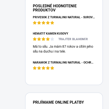
POSLEDNÉ HODNOTENIE
PRODUKTOV
PRÍVESOK Z TURMALÍNU NATURAL - SUROVÝ NEOPRACOVANÝ KAMEŇ
HEMATIT KAMEŇ KUSOVÝ
TRAJTER BLAHOMÍR
Má to sílu. Ja mám 87 rokov a cítím jeho
sílu na duchu i na tele.
NÁRAMOK Z TURMALÍNU NATURAL - OCHRANNÝ KAMEŇ
PRIJÍMAME ONLINE PLATBY