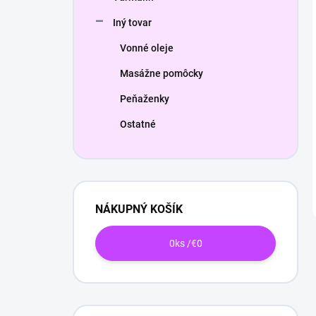
Iný tovar
Vonné oleje
Masážne pomôcky
Peňaženky
Ostatné
NÁKUPNÝ KOŠÍK
0
ks /
€0