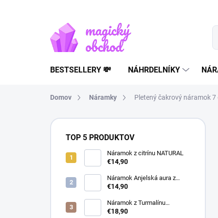
Prejsť
na
obsah
BESTSELLERY 💸
NÁHRDELNÍKY
NÁR
Domov
Náramky
Pletený čakrový náramok 7 
B
o
TOP 5 PRODUKTOV
č
n
Náramok z citrínu NATURAL
€14,90
ý
p
Náramok Anjelská aura z
a
horského krištáľu | liečivý
€14,90
šperk
n
Náramok z Turmalínu
e
NATURAL - ochranný kameň
€18,90