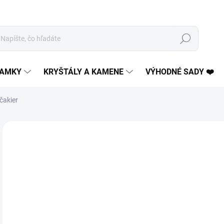
Hľadať
AMKY
KRYŠTÁLY A KAMENE
VÝHODNÉ SADY ❤️
čakier
2 hodnotenia
Podrobnosti hodnotenia
4 + 1
€9
Jedn
ZVO
cena