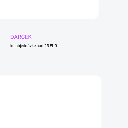
OPÝTAŤ SA
DARČEK
ku objednávke nad 25 EUR
1
TIP
4 + 1