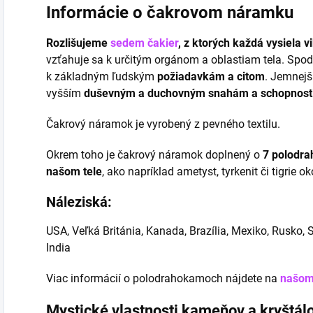
Informácie o čakrovom náramku
Rozlišujeme
sedem čakier
, z ktorých každá vysiela v
vzťahuje sa k určitým orgánom a oblastiam tela. Spod
k základným ľudským
požiadavkám a citom
. Jemnejš
vyšším
duševným a duchovným snahám a schopnost
Čakrový náramok je vyrobený z pevného textilu.
Okrem toho je čakrový náramok doplnený o
7 polodra
našom tele
, ako napríklad ametyst, tyrkenit či tigrie ok
Náleziská:
USA, Veľká Británia, Kanada, Brazília, Mexiko, Rusko, S
India
Viac informácií o polodrahokamoch nájdete na
našom
Mystické vlastnosti kameňov a kryštálo