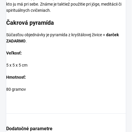
kto ju má pri sebe. Známe je taktiež použitie pri jóge, meditácii či
spirituálnych cvičeniach.
Čakrová pyramída
Súčasťou objednávky je pyramída z kryštálovej živice +
darček
ZADARMO
.
Veľkosť:
5 x 5 x 5 cm
Hmotnosť:
80 gramov
Dodatočné parametre