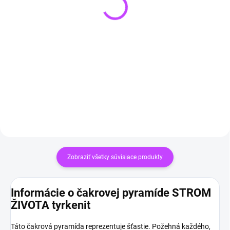
(>3 KS)
SKLADOM
(2 KS)
Šungitová pyramída 3 x 3
Náramok z tyrkenitu
cm
NATURAL
€16,99
€12,90
Do košíka
Detail
Zobraziť všetky súvisiace produkty
Informácie o čakrovej pyramíde STROM
ŽIVOTA tyrkenit
Táto čakrová pyramída reprezentuje šťastie. Požehná každého,