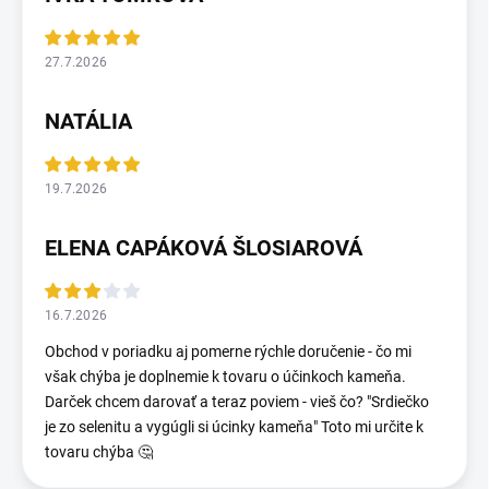
27.7.2026
NATÁLIA
19.7.2026
ELENA CAPÁKOVÁ ŠLOSIAROVÁ
16.7.2026
Obchod v poriadku aj pomerne rýchle doručenie - čo mi
však chýba je doplnemie k tovaru o účinkoch kameňa.
Darček chcem darovať a teraz poviem - vieš čo? "Srdiečko
je zo selenitu a vygúgli si úcinky kameňa" Toto mi určite k
tovaru chýba 🤔