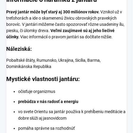
Pravý jantár môže byť starý aj 300 miliónov rokov.
Vznikol už v
treťohorách a ide o skamenenú živicu obrovských pravekých
borovíc. V jantári môžeme často spozorovať rôzne usadeniny ílu,
piesku, či úlomky dreva.
Veľmi zaujímavé sú aj jeho liečivé
účinky.
Viac informácií o pravom jantári sa dočítate nižšie.
Náleziská:
Pobaltské štáty, Rumunsko, Ukrajina, Sicília, Barma,
Dominikánska Republika
Mystické vlastnosti jantáru:
očisťuje organizmus
prebúdza v nás radosť a energiu
vo svete Orientu sa jantár používa k prehĺbeniu meditácie a
dobre slúži aj jasnovidcom
pomáha správne sa rozhodnúť