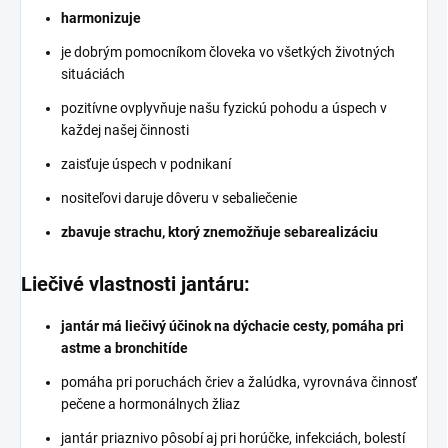
harmonizuje
je dobrým pomocníkom človeka vo všetkých životných
situáciách
pozitívne ovplyvňuje našu fyzickú pohodu a úspech v
každej našej činnosti
zaisťuje úspech v podnikaní
nositeľovi daruje dôveru v sebaliečenie
zbavuje strachu, ktorý znemožňuje sebarealizáciu
Liečivé vlastnosti jantáru:
jantár má liečivý účinok na dýchacie cesty, pomáha pri
astme a bronchitíde
pomáha pri poruchách čriev a žalúdka, vyrovnáva činnosť
pečene a hormonálnych žliaz
jantár priaznivo pôsobí aj pri horúčke, infekciách, bolestí