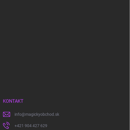
KONTAKT
info
@
magickyobchod.sk
+421 904 427 629