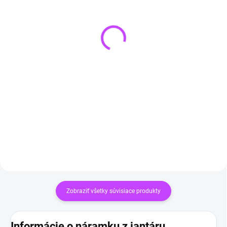
SKLADOM
SKLADOM
(3 KS)
(>3 KS)
Pletený náhrdelník z
Náramok 7 čakier Strom
krištáľu
života | prírodné liečivé
kamene
€14,90
€14,90
Do košíka
Do košíka
Zobraziť všetky súvisiace produkty
Informácie o náramku z jantáru