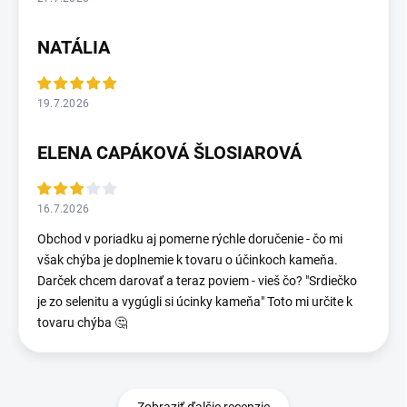
NATÁLIA
19.7.2026
ELENA CAPÁKOVÁ ŠLOSIAROVÁ
16.7.2026
Obchod v poriadku aj pomerne rýchle doručenie - čo mi
však chýba je doplnemie k tovaru o účinkoch kameňa.
Darček chcem darovať a teraz poviem - vieš čo? "Srdiečko
je zo selenitu a vygúgli si úcinky kameňa" Toto mi určite k
tovaru chýba 🤔
Zobraziť ďalšie recenzie