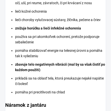
očí, uší, pri reume, závratoch, či pri krvácaní z nosu
lieči kožné ochorenia
lieči choroby vylučovacej sústavy, žlčníka, pečene a čriev
znižuje horúčku a lieči infekčné ochorenia
používa sa pri akomkoľvek ochorení, pretože podporuje
sebaliečenie
pomáha stabilizovať energie na telesnej úrovni a pomáha
tak k vyliečeniu
zbavuje telo negatívnych vibrácií (mal by sa však čistiť po
každom použití)
prikladá sa na oblasť tela, ktorá preukazuje nejaké napätie
či bolesť
pomáha pri precitlivosti na chlad
Náramok z jantáru