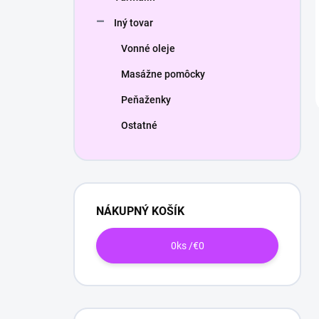
Iný tovar
Vonné oleje
Masážne pomôcky
Peňaženky
Ostatné
NÁKUPNÝ KOŠÍK
0
ks /
€0