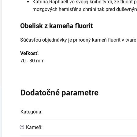
Katrina Raphaell vo svojej knihe tvrdí, že fluor
mozgových hemisfér a chráni tak pred duševný
Obelisk z kameňa fluorit
Súčasťou objednávky je prírodný kameň fluorit v tvare
Veľkosť:
70 - 80 mm
Dodatočné parametre
Kategória
:
?
Kameň
: