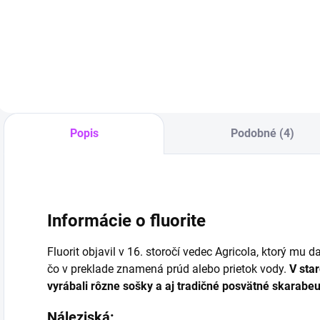
Do košíka
liečivé
k
kamene
u
Do košíka
Popis
Podobné (4)
Informácie o fluorite
Fluorit objavil v 16. storočí vedec Agricola, ktorý mu 
čo v preklade znamená prúd alebo prietok vody.
V star
vyrábali rôzne sošky a aj tradičné posvätné skarabeu
Náleziská: