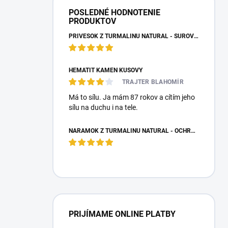
POSLEDNÉ HODNOTENIE
PRODUKTOV
PRÍVESOK Z TURMALÍNU NATURAL - SUROVÝ NEOPRACOVANÝ KAMEŇ
HEMATIT KAMEŇ KUSOVÝ
TRAJTER BLAHOMÍR
Má to sílu. Ja mám 87 rokov a cítím jeho
sílu na duchu i na tele.
NÁRAMOK Z TURMALÍNU NATURAL - OCHRANNÝ KAMEŇ
PRIJÍMAME ONLINE PLATBY