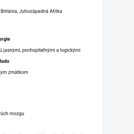
 Británia, Juhozápadná Afrika
ergie
ú jasnými, pochopiteľnými a logickými
ladu
otným zmätkom
orúch mozgu