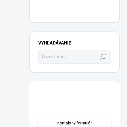
VYHĽADÁVANIE
Hľadať
Máte otázku?
Obráťte sa na nás.
Kontaktný formulár