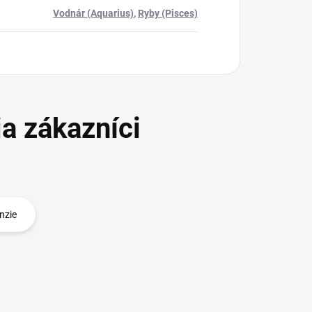
Vodnár (Aquarius)
,
Ryby (Pisces)
nzie