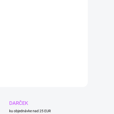
onanie akéhokoľvek nesúladu v tele.
ILNÉ INFORMÁCIE
OPÝTAŤ SA
DARČEK
ku objednávke nad 25 EUR