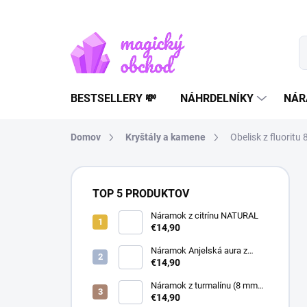
Prejsť
na
obsah
BESTSELLERY 💸
NÁHRDELNÍKY
NÁR
Domov
Kryštály a kamene
Obelisk z fluoritu
B
o
TOP 5 PRODUKTOV
č
n
Náramok z citrínu NATURAL
€14,90
ý
p
Náramok Anjelská aura z
a
horského krištáľu | liečivý
€14,90
šperk
n
Náramok z turmalínu (8 mm
e
guľôčky) - Ochranný kameň
€14,90