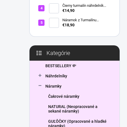
l
Čierny turmalín náhrdelník
HEXAGON
€14,90
Náramok z Turmalínu
NATURAL - ochranný kameň
€18,90
Kategórie
Preskočiť
kategórie
BESTSELLERY 💸
Náhrdelníky
Náramky
Čakrové náramky
NATURAL (Neopracované a
sekané náramky)
GUĽÔČKY (Opracované a hladké
náramky)