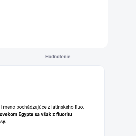
ameň proti
Do košíka
rieknutiu
Do košíka
Hodnotenie
dal meno pochádzajúce z latinského fluo,
ovekom Egypte sa však z fluoritu
sy.