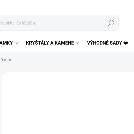
Hľadať
AMKY
KRYŠTÁLY A KAMENE
VÝHODNÉ SADY ❤️
 80 mm
Neohodnotené
Podrobnosti hodnotenia
€2
Jedn
VY
cena
MOŽ
DOR
Kame
vne