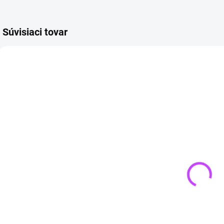
Súvisiaci tovar
4 + 1
4 + 1
TIP
4 + 
SKLADOM
SKLADOM
(>3 KS)
(>3 KS)
Náramok z
Náramok 7
ruženínu
čakier Strom
n
€12,90
života |
prírodné
€14,90