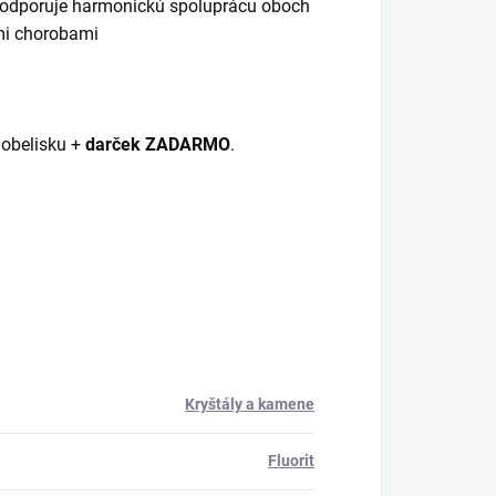
it podporuje harmonickú spoluprácu oboch
mi chorobami
 obelisku +
darček ZADARMO
.
Kryštály a kamene
Fluorit