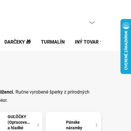
PRÁZDNY KOŠÍK
NÁKUPNÝ
KOŠÍK
DARČEKY 🎁
TURMALÍN
INÝ TOVAR
BLOG
íženci.
Ručne vyrobené šperky z prírodných
eur.
GUĽÔČKY
(Opracované
Pánske
a hladké
náramky