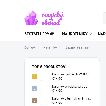
Prejsť
na
obsah
BESTSELLERY 💸
NÁHRDELNÍKY
NÁR
Domov
Náramky
Blíženci (Gemini)
B
o
TOP 5 PRODUKTOV
č
n
Náramok z citrínu NATURAL
€14,90
ý
p
Náramok Anjelská aura z
a
horského krištáľu | liečivý
€14,90
šperk
n
Náramok z turmalínu (8 mm
e
guľôčky) - Ochranný kameň
€14,90