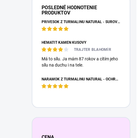
POSLEDNÉ HODNOTENIE
PRODUKTOV
PRÍVESOK Z TURMALÍNU NATURAL - SUROVÝ NEOPRACOVANÝ KAMEŇ
HEMATIT KAMEŇ KUSOVÝ
TRAJTER BLAHOMÍR
Má to sílu. Ja mám 87 rokov a cítím jeho
sílu na duchu i na tele.
NÁRAMOK Z TURMALÍNU NATURAL - OCHRANNÝ KAMEŇ
CENA