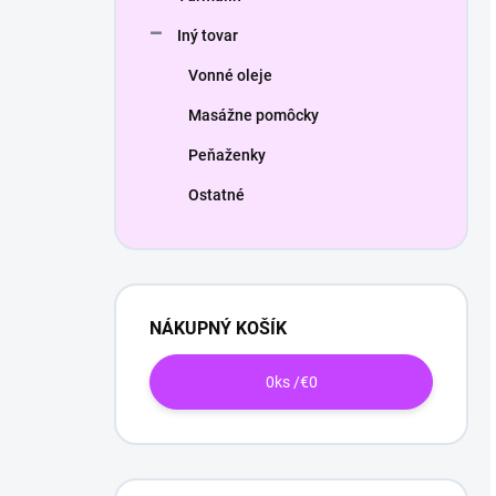
Iný tovar
Vonné oleje
Masážne pomôcky
Peňaženky
Ostatné
NÁKUPNÝ KOŠÍK
0
ks /
€0