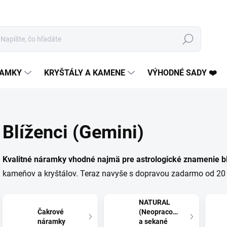
Hľadať
AMKY
KRYŠTÁLY A KAMENE
VÝHODNÉ SADY ❤️
Blíženci (Gemini)
Kvalitné náramky vhodné najmä pre astrologické znamenie bl
kameňov a kryštálov. Teraz navyše s dopravou zadarmo od 20 
NATURAL
Čakrové
(Neopracované
náramky
a sekané