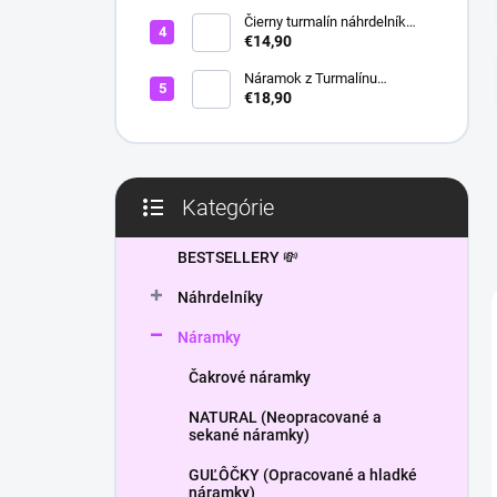
l
Čierny turmalín náhrdelník
HEXAGON
€14,90
Náramok z Turmalínu
NATURAL - ochranný kameň
€18,90
Kategórie
Preskočiť
kategórie
BESTSELLERY 💸
Náhrdelníky
Náramky
Čakrové náramky
NATURAL (Neopracované a
sekané náramky)
GUĽÔČKY (Opracované a hladké
náramky)