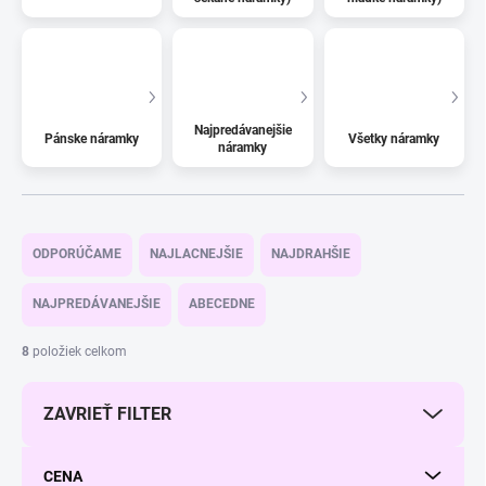
Najpredávanejšie
Pánske náramky
Všetky náramky
náramky
R
a
ODPORÚČAME
NAJLACNEJŠIE
NAJDRAHŠIE
d
e
NAJPREDÁVANEJŠIE
ABECEDNE
n
i
8
položiek celkom
e
p
ZAVRIEŤ FILTER
r
o
d
CENA