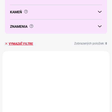
u
k
t
?
KAMEŇ
o
v
?
ZNAMENIA
Zobrazených položiek:
8
VYMAZAŤ FILTRE
V
ý
4 + 1
4 + 1
p
i
s
p
r
o
d
u
k