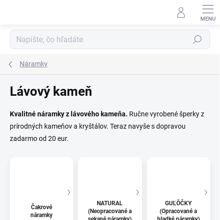
Prejsť
na
obsah
Hľadať
Náramky
Lávový kameň
Kvalitné náramky z lávového kameňa.
Ručne vyrobené šperky z
prírodných kameňov a kryštálov. Teraz navyše s dopravou
zadarmo od 20 eur.
NATURAL
GUĽÔČKY
Čakrové
(Neopracované a
(Opracované a
náramky
sekané náramky)
hladké náramky)