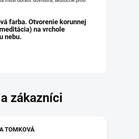
 musí obrátiť dovnútra, skutočne proti
ová farba. Otvorenie korunnej
 meditácia) na vrchole
mu nebu.
KA TOMKOVÁ