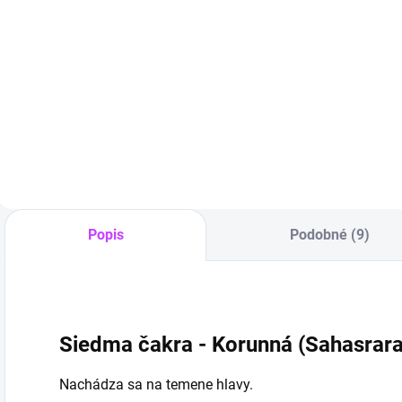
Anyolit (Rubín
cm
n
v Zoisite)
€16,99
Hexagon -
€14,90
p
Prebudenie
Do košíka
vášne
Do košíka
Popis
Podobné (9)
Siedma čakra - Korunná (Sahasrara)
Nachádza sa na temene hlavy.