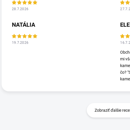
28.7.2026
27.7.
NATÁLIA
EL
19.7.2026
16.7.
Obcho
mi vš
kameň
čo? "
kameň
Zobraziť ďalšie rece