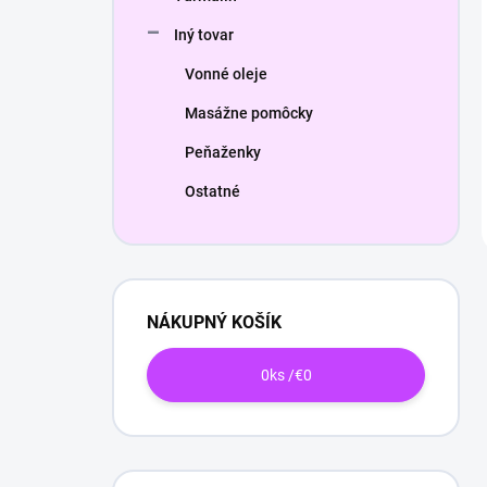
Iný tovar
Vonné oleje
Masážne pomôcky
Peňaženky
Ostatné
NÁKUPNÝ KOŠÍK
0
ks /
€0