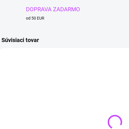
DOPRAVA ZADARMO
od 50 EUR
Súvisiaci tovar
TIP
TIP
TIP
4 + 1
4 + 
SKLADOM
SKLADOM
(>3 KS)
(>3 KS)
Šungitová
Náhrdelník
pyramída 3 x 3
p