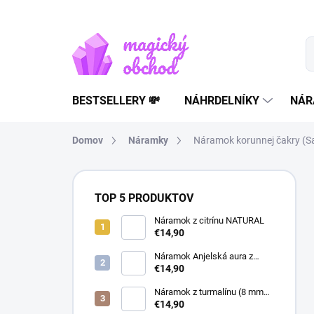
Prejsť
na
obsah
BESTSELLERY 💸
NÁHRDELNÍKY
NÁR
Domov
Náramky
Náramok korunnej čakry (S
B
o
TOP 5 PRODUKTOV
č
n
Náramok z citrínu NATURAL
€14,90
ý
p
Náramok Anjelská aura z
a
horského krištáľu | liečivý
€14,90
šperk
n
Náramok z turmalínu (8 mm
e
guľôčky) - Ochranný kameň
€14,90