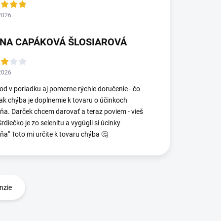
2026
ENA CAPÁKOVÁ ŠLOSIAROVÁ
2026
d v poriadku aj pomerne rýchle doručenie - čo
ak chýba je doplnemie k tovaru o účinkoch
a. Darček chcem darovať a teraz poviem - vieš
Srdiečko je zo selenitu a vygúgli si úcinky
a" Toto mi určite k tovaru chýba 🤔
nzie