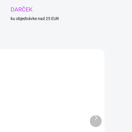
DARČEK
ku objednávke nad 25 EUR
4 + 1
1
SKLADOM
SKLADOM
(>3 KS)
(>3 KS)
Ďalší
Ochranný
Prívesok z
produkt
letený
anyolitu