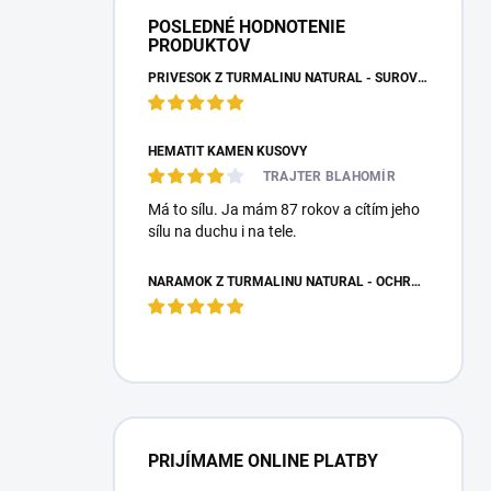
POSLEDNÉ HODNOTENIE
PRODUKTOV
PRÍVESOK Z TURMALÍNU NATURAL - SUROVÝ NEOPRACOVANÝ KAMEŇ
HEMATIT KAMEŇ KUSOVÝ
TRAJTER BLAHOMÍR
Má to sílu. Ja mám 87 rokov a cítím jeho
sílu na duchu i na tele.
NÁRAMOK Z TURMALÍNU NATURAL - OCHRANNÝ KAMEŇ
PRIJÍMAME ONLINE PLATBY