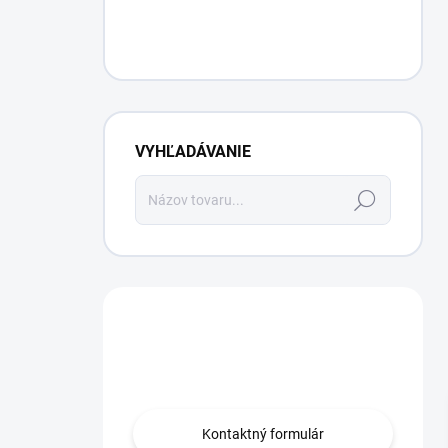
VYHĽADÁVANIE
Hľadať
Máte otázku?
Obráťte sa na nás.
Kontaktný formulár