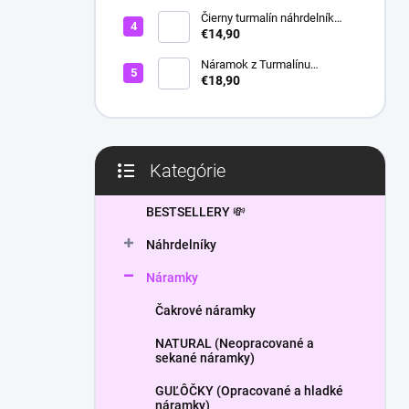
l
Čierny turmalín náhrdelník
HEXAGON
€14,90
Náramok z Turmalínu
NATURAL - ochranný kameň
€18,90
Kategórie
Preskočiť
kategórie
BESTSELLERY 💸
Náhrdelníky
Náramky
Čakrové náramky
NATURAL (Neopracované a
sekané náramky)
GUĽÔČKY (Opracované a hladké
náramky)