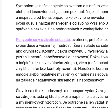
Symbolom je naše spojenie so svetlom a s našim ve
úlohu pri jasnovidnosti, jasnom poznaní, čo je schopn
a inšpiráciu od Boha, prípadne kolektívneho nevedomia
svoju dušu a naozajstné vedenie od svojho vyššieho 
správanie nezávislé na hodnoteniach z vonkajšieho pr
Pohybuje sa v s živote sebaisto
, uvoľnene, pretože ne
svojej duše a vesmírnej múdrosti. Žije v súlade so s
ako druhoradý. Korunnú čakru ovplyvňujú myšlienky a p
(vzťah k nemu), náboženstvo i duchovnosť, Božské ved
a inšpirácie z univerzálneho zdroja ), viera (naša ocho
z vyšších sfér bez kontroly rozumu). Narušenie korun
emócie alebo negatívne myšlienky ohľadne nasledovan
na základe negatívnych skúseností s náboženstvom.
Človek sa cíti ako odrezaný a napospas vydaný svoj
so zdrojom, teda aj kľud, pokoj a naplnenie. Je uväzn
a myšlienkových vzorcoch. Je potrebné sa len vzdať s