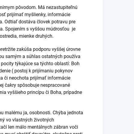
smírnym pôvodom. Má nezastupiteľnú
osť prijímať myšlienky, informácie
. Odtiaľ dostáva človek potravu pre
Ja. Spojením s vyššou múdrosťou je
ostredia, mienke druhých.
pretržite zakúša podporu vyššej úrovne
ebou samým a súhlas ostatných používa
ocity týkajúce sa týchto oblastí: Boh
enie ( postoj k prijímaniu pokynov
ta či neochota prijímať informácie
nej čakry spôsobuje nespracované
ia vyššieho princípu či Boha, prípadne
mu malému ja, osobnosti. Chýba jednota
ený vo vlastných životných
tačí len málo mentálnych zábran voči