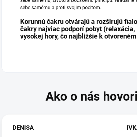
sebe samému, životu a Božskému princípu. Hľadanie sa
sebe samému a proti svojim pocitom.
Korunnú čakru otvárajú a rozširujú fial
čakry najviac podporí pobyt (relaxácia,
vysokej hory, čo najbližšie k otvorené
DENISA
IV