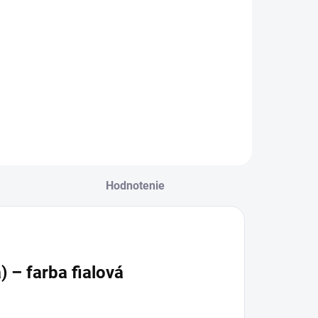
áhrdelník s
NATURAL
Ametystom
€12,90
€9,90
re pokojnú
myseľ
Do košíka
Do košíka
Hodnotenie
 – farba fialová