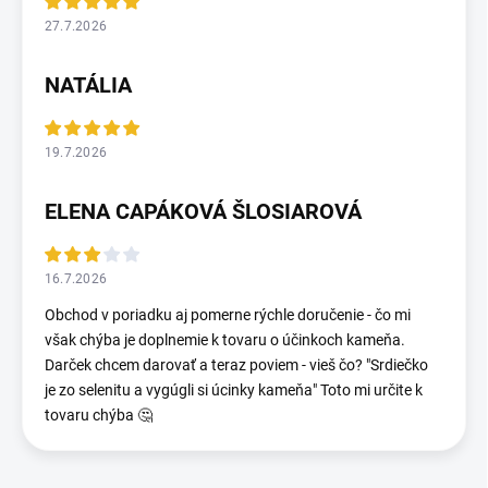
27.7.2026
NATÁLIA
19.7.2026
ELENA CAPÁKOVÁ ŠLOSIAROVÁ
16.7.2026
Obchod v poriadku aj pomerne rýchle doručenie - čo mi
však chýba je doplnemie k tovaru o účinkoch kameňa.
Darček chcem darovať a teraz poviem - vieš čo? "Srdiečko
je zo selenitu a vygúgli si úcinky kameňa" Toto mi určite k
tovaru chýba 🤔