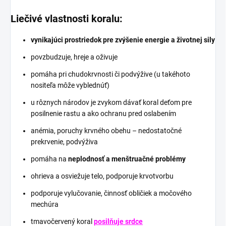
Liečivé vlastnosti koralu:
vynikajúci prostriedok pre zvýšenie energie a životnej sily
povzbudzuje, hreje a oživuje
pomáha pri chudokrvnosti či podvýžive (u takéhoto
nositeľa môže vyblednúť)
u rôznych národov je zvykom dávať koral deťom pre
posilnenie rastu a ako ochranu pred oslabením
anémia, poruchy krvného obehu – nedostatočné
prekrvenie, podvýživa
pomáha na
neplodnosť a menštruačné problémy
ohrieva a osviežuje telo, podporuje krvotvorbu
podporuje vylučovanie, činnosť obličiek a močového
mechúra
tmavočervený koral
posilňuje srdce