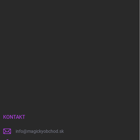
KONTAKT
info
@
magickyobchod.sk