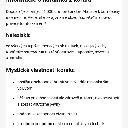
Doposiaľ je známych 6 000 druhov koralov. Ako šperk bol nosený
už v neolite. Vedeli ste, že aj známe slovo
“korálky”
má pôvod
práve v tomto kameni?
Náleziská:
vo všetkých teplých morských oblastiach, Biskajský záliv,
Kanárske ostrovy, Malajské súostrovie, Japonsko, severná
Austrália
Mystické vlastnosti koralu:
posilňuje schopnosť brániť sa nežiadúcim vonkajším
vplyvom
učí nás prispôsobivosti ale zároveň aj tomu, ako neustúpiť
a zostať vnútorne pevný
podporuje schopnosť vizualizovať
je dobrou podporou našich meditatívnych techník