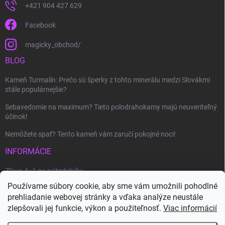
+421 904 427 629
Facebook
magicky_obchod/
BLOG
Kameň Turmalín: Prečo sú šperky z tohto minerálu medzi Slovákmi
stále populárnejšie?
Sebavedomie na maximum? Tieto polodrahokamy majú neuveriteľný
účinok!
Nemôžete spať? Tento kameň vám zaručí pokojné noci!
INFORMÁCIE
Zľava 4+1 na náhrdelníky
Používame súbory cookie, aby sme vám umožnili pohodlné
Ako uplatniť zľavový kupón?
prehliadanie webovej stránky a vďaka analýze neustále
Veľkoobchod
zlepšovali jej funkcie, výkon a použiteľnosť.
Viac informácií