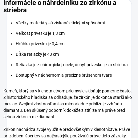
Informácie o náhrdelníku zo zirkónu a
striebra
Všetky materiály sú získané etickými spôsobmi
Veľkosť prívesku je 1,3 cm
Hrúbka prívesku je 0,4 cm
Dĺžka retiazky je 43 cm
Retiazka je z chirurgickej ocele, úchyt prívesku je zo striebra
Dostupný v nádhernom a precízne brúsenom tvare
Kameň, ktorý sa v klenotníctvom priemysle skloňuje pomerne často.
Z historického hľadiska sa odhaduje, že zirkón je dokonca starší ako
mesiac. Svojimi vlastnosťami sa mimoriadne približuje vzhľadu
diamantu. Len skúsený odborník dokáže zistiť, že má práve pred
sebou zirkón a nie diamant.
Zirkón nachádza svoje využitie predovšetkým v klenotníctve. Práve
pri zdobení šperkov sa najčastejšie používajú práve tieto zázraky.