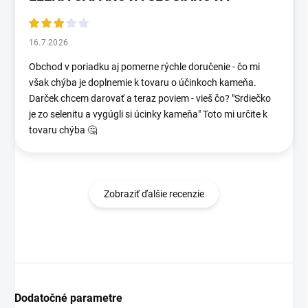
16.7.2026
Obchod v poriadku aj pomerne rýchle doručenie - čo mi
však chýba je doplnemie k tovaru o účinkoch kameňa.
Darček chcem darovať a teraz poviem - vieš čo? "Srdiečko
je zo selenitu a vygúgli si úcinky kameňa" Toto mi určite k
tovaru chýba 🤔
Zobraziť ďalšie recenzie
Dodatočné parametre