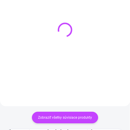
SKLADOM
(>3 KS)
SKLADOM
(>3 KS)
SRDCE Náhrdelník z
Pletený náhrdelník zo
ametystu
zeleného avanturínu
€14,90
€14,90
Do košíka
Do košíka
Zobraziť všetky súvisiace produkty