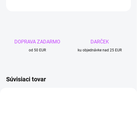
OPÝTAŤ SA
DOPRAVA ZADARMO
DARČEK
od 50 EUR
ku objednávke nad 25 EUR
Súvisiaci tovar
4 + 1
4 + 1