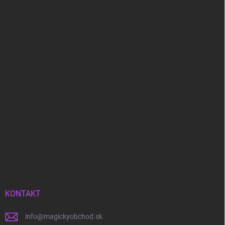
KONTAKT
info
@
magickyobchod.sk