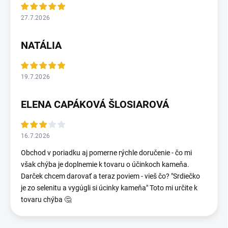
27.7.2026
NATÁLIA
19.7.2026
ELENA CAPÁKOVÁ ŠLOSIAROVÁ
16.7.2026
Obchod v poriadku aj pomerne rýchle doručenie - čo mi
však chýba je doplnemie k tovaru o účinkoch kameňa.
Darček chcem darovať a teraz poviem - vieš čo? "Srdiečko
je zo selenitu a vygúgli si úcinky kameňa" Toto mi určite k
tovaru chýba 🤔