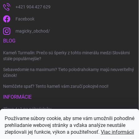
+421 904 427 629
Facebook
magicky_obchod/
BLOG
Kameň Turmalín: Prečo sú šperky z tohto minerálu medzi Slovákmi
stále populárnejšie?
Sebavedomie na maximum? Tieto polodrahokamy majú neuveriteľný
účinok!
Nemôžete spať? Tento kameň vám zaručí pokojné noci!
INFORMÁCIE
Zľava 4+1 na náhrdelníky
Používame súbory cookie, aby sme vám umožnili pohodlné
Ako uplatniť zľavový kupón?
prehliadanie webovej stránky a vďaka analýze neustále
Veľkoobchod
zlepšovali jej funkcie, výkon a použiteľnosť.
Viac informácií