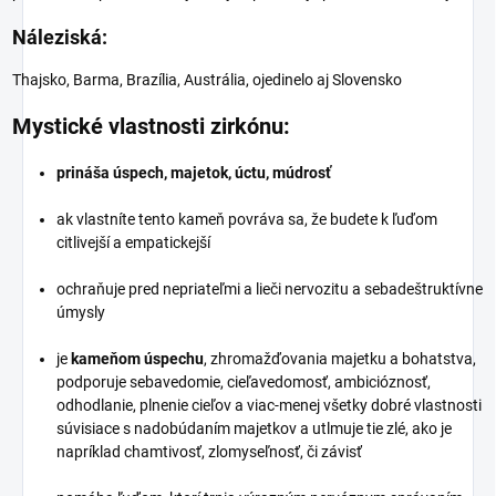
Náleziská:
Thajsko, Barma, Brazília, Austrália, ojedinelo aj Slovensko
Mystické vlastnosti zirkónu:
prináša úspech, majetok, úctu, múdrosť
ak vlastníte tento kameň povráva sa, že budete k ľuďom
citlivejší a empatickejší
ochraňuje pred nepriateľmi a lieči nervozitu a sebadeštruktívne
úmysly
je
kameňom úspechu
, zhromažďovania majetku a bohatstva,
podporuje sebavedomie, cieľavedomosť, ambicióznosť,
odhodlanie, plnenie cieľov a viac-menej všetky dobré vlastnosti
súvisiace s nadobúdaním majetkov a utlmuje tie zlé, ako je
napríklad chamtivosť, zlomyseľnosť, či závisť