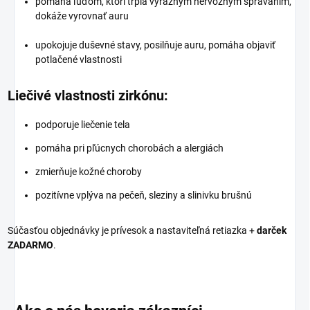
pomáha ľuďom, ktorí trpia výrazným nervóznym správaním,
dokáže vyrovnať auru
upokojuje duševné stavy, posilňuje auru, pomáha objaviť
potlačené vlastnosti
Liečivé vlastnosti zirkónu:
podporuje liečenie tela
pomáha pri pľúcnych chorobách a alergiách
zmierňuje kožné choroby
pozitívne vplýva na pečeň, sleziny a slinivku brušnú
Súčasťou objednávky je prívesok a nastaviteľná retiazka +
darček
ZADARMO
.