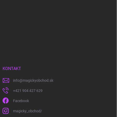
KONTAKT
info
@
magickyobchod.sk
+421 904 427 629
Facebook
magicky_obchod/