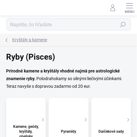
Prejsť
na
obsah
Hľadať
Kryštály a kamene
Ryby (Pisces)
Prírodné kamene a kryštály vhodné najmä pre astrologické
znamenie ryby.
Polodrahokamy so silnými liečivými účinkami.
Teraz navyše s dopravou zadarmo od 20 eur.
Kamene, geódy,
kryštály,
Pyramídy
Darčekové sady
obelisky