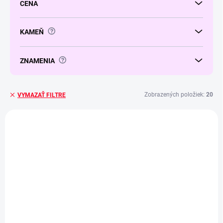
CENA
u
k
t
?
KAMEŇ
o
v
?
ZNAMENIA
Zobrazených položiek:
20
VYMAZAŤ FILTRE
V
ý
p
i
s
p
r
o
d
u