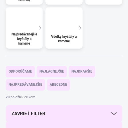
Najpredávanejšie
Všetky kryštály a
kryštály a
kamene
kamene
R
a
ODPORÚČAME
NAJLACNEJŠIE
NAJDRAHŠIE
d
e
NAJPREDÁVANEJŠIE
ABECEDNE
n
i
20
položiek celkom
e
p
ZAVRIEŤ FILTER
r
o
d