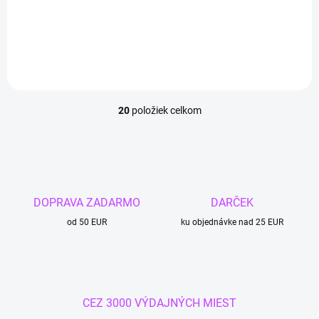
Detail
Detail
20
položiek celkom
O
v
l
á
d
a
c
DOPRAVA ZADARMO
DARČEK
i
od 50 EUR
e
ku objednávke nad 25 EUR
p
r
v
k
y
CEZ 3000 VÝDAJNÝCH MIEST
v