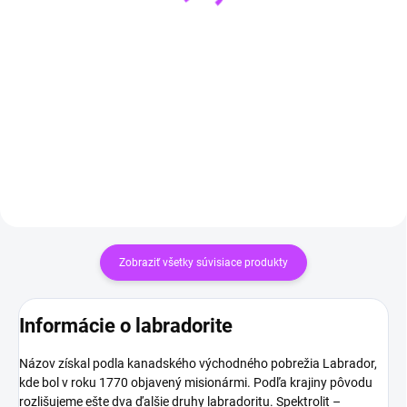
Náhrdelník Srdce z
Selenit SRDCE 7 cm
Hematitu - prírodný
€13,99
liečivý kameň na krk
Do košíka
€14,90
Do košíka
Zobraziť všetky súvisiace produkty
Informácie o labradorite
Názov získal podla kanadského východného pobrežia Labrador,
kde bol v roku 1770 objavený misionármi. Podľa krajiny pôvodu
rozlišujeme ešte dva ďalšie druhy labradoritu. Spektrolit –