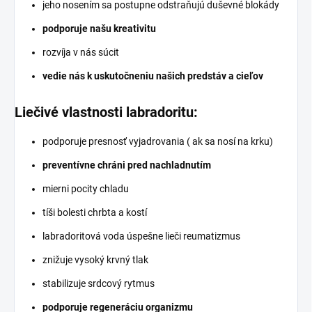
jeho nosením sa postupne odstraňujú duševné blokády
podporuje našu kreativitu
rozvíja v nás súcit
vedie nás k uskutočneniu našich predstáv a cieľov
Liečivé vlastnosti labradoritu:
podporuje presnosť vyjadrovania ( ak sa nosí na krku)
preventívne chráni pred nachladnutím
mierni pocity chladu
tíši bolesti chrbta a kostí
labradoritová voda úspešne lieči reumatizmus
znižuje vysoký krvný tlak
stabilizuje srdcový rytmus
podporuje regeneráciu organizmu