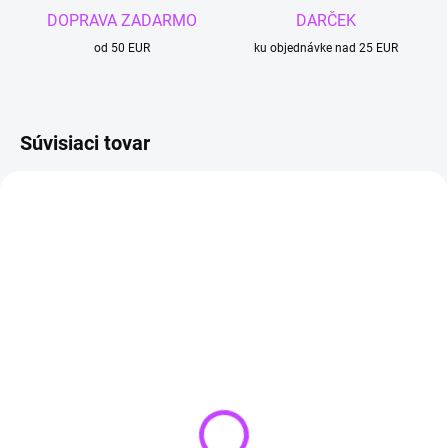
DOPRAVA ZADARMO
DARČEK
od 50 EUR
ku objednávke nad 25 EUR
Súvisiaci tovar
TIP
TIP
4 + 1
SKLADOM
SKLADOM
(>3 KS)
(>3 KS)