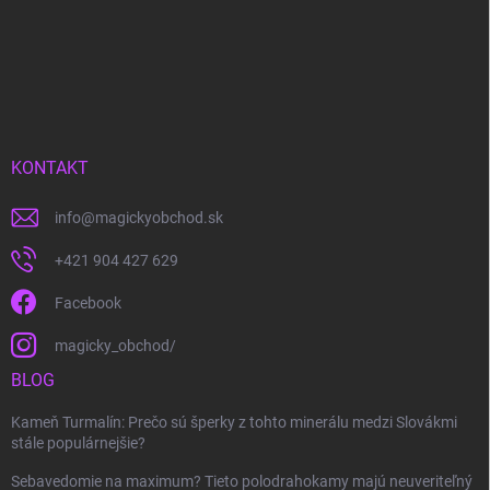
KONTAKT
info
@
magickyobchod.sk
+421 904 427 629
Facebook
magicky_obchod/
BLOG
Kameň Turmalín: Prečo sú šperky z tohto minerálu medzi Slovákmi
stále populárnejšie?
Sebavedomie na maximum? Tieto polodrahokamy majú neuveriteľný