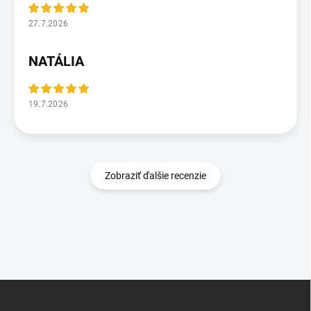
27.7.2026
NATÁLIA
19.7.2026
Zobraziť ďalšie recenzie
Z
á