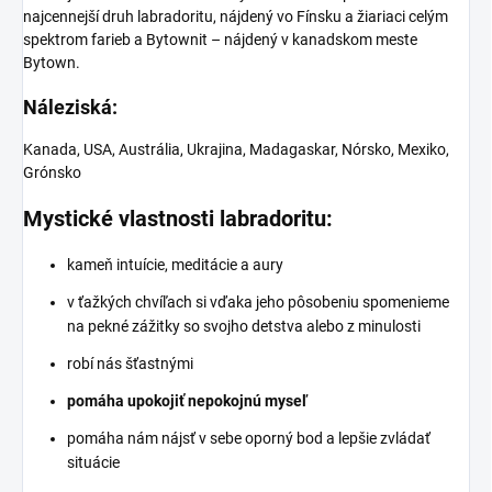
najcennejší druh labradoritu, nájdený vo Fínsku a žiariaci celým
spektrom farieb a Bytownit – nájdený v kanadskom meste
Bytown.
Náleziská:
Kanada, USA, Austrália, Ukrajina, Madagaskar, Nórsko, Mexiko,
Grónsko
Mystické vlastnosti labradoritu:
kameň intuície, meditácie a aury
v ťažkých chvíľach si vďaka jeho pôsobeniu spomenieme
na pekné zážitky so svojho detstva alebo z minulosti
robí nás šťastnými
pomáha upokojiť nepokojnú myseľ
pomáha nám nájsť v sebe oporný bod a lepšie zvládať
situácie