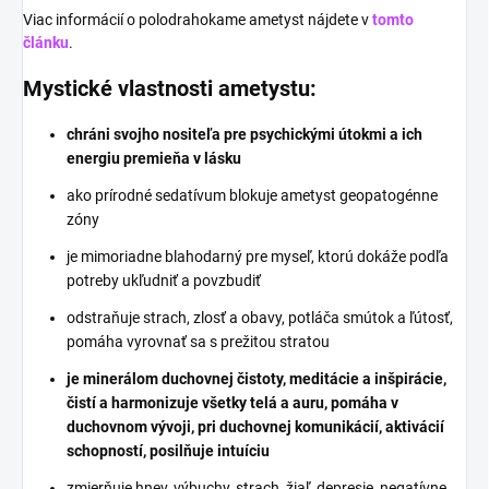
Viac informácií o polodrahokame ametyst nájdete v
tomto
článku
.
Mystické vlastnosti ametystu:
chráni svojho nositeľa pre psychickými útokmi a ich
energiu premieňa v lásku
ako prírodné sedatívum blokuje ametyst geopatogénne
zóny
je mimoriadne blahodarný pre myseľ, ktorú dokáže podľa
potreby ukľudniť a povzbudiť
odstraňuje strach, zlosť a obavy, potláča smútok a ľútosť,
pomáha vyrovnať sa s prežitou stratou
je minerálom duchovnej čistoty, meditácie a inšpirácie,
čistí a harmonizuje všetky telá a auru, pomáha v
duchovnom vývoji, pri duchovnej komunikácií, aktivácií
schopností, posilňuje intuíciu
zmierňuje hnev, výbuchy, strach, žiaľ, depresie, negatívne