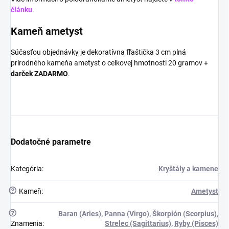
článku
.
Kameň ametyst
Súčasťou objednávky je dekoratívna fľaštička 3 cm plná
prírodného kameňa ametyst o celkovej hmotnosti 20 gramov +
darček ZADARMO
.
Dodatočné parametre
Kategória
:
Kryštály a kamene
?
Kameň
:
Ametyst
?
Baran (Aries)
,
Panna (Virgo)
,
Škorpión (Scorpius)
,
Znamenia
:
Strelec (Sagittarius)
,
Ryby (Pisces)