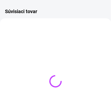
Súvisiaci tovar
TIP
SKLADOM
(3 KS)
VYPREDANÉ
Šungitová kocka 4 x 4
Orgonitová pyramída
cm
AMETYST 5 cm - RAJ
€19,90
€17,99
Do košíka
Detail