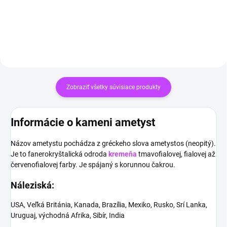
Zobraziť všetky súvisiace produkty
Informácie o kameni ametyst
Názov ametystu pochádza z gréckeho slova ametystos (neopitý).
Je to f
anerokryštalická odroda
kremeňa
tmavofialovej, fialovej až
červenofialovej farby. Je spájaný s korunnou čakrou.
Náleziská:
USA, Veľká Británia, Kanada, Brazília, Mexiko, Rusko, Srí Lanka,
Uruguaj, východná Afrika, Sibír, India