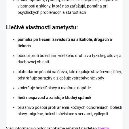
vlastnosti a sklony, ktoré nás zaťažujú, pomáha pri
psychických problémoch a starostiach
Liečivé vlastnosti ametystu:
pomáha pri liečení závislosti na alkohole, drogách a
liekoch
pôsobí proti bolestiam všetkého druhu vo fyzickej, citovej a
duchovnej oblasti
blahodárne pôsobí na črevá, kde reguluje stav črevnej flóry,
odstraňuje parazity a zlepšuje vstrebávanie vody
zmierňuje bolesť hlavy a uvoľňuje napätie
lieči nespavosť a zaisťuje kľudný spánok
priaznivo pôsobí proti anémií, kožných ochoreniach, bolesti
hlavy, migréne, bolesti-súvisiace s nervami, epilepsii
Viac informácií o polodrahokame ametyst nájdete v
tomto