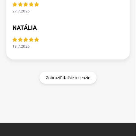
27.7.2026
NATÁLIA
19.7.2026
Zobraziť ďalšie recenzie
Z
á