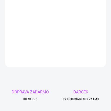
MOŽNOSTI
DORUČENIA
Ametyst – ochranný kameň, používaný proti urieknutiu.
Vnáša
stabilitu a harmóniu do vzťahov. Tento kryštál má silné liečivé
účinky a je to populárny kameň.
Výška fľaštičky je 3 centimetrov a hmotnosť je 20 gramov.
Skvelý
dekoratívny kúsok do vášho domova.
DETAILNÉ INFORMÁCIE
OPÝTAŤ SA
DOPRAVA ZADARMO
DARČEK
od 50 EUR
ku objednávke nad 25 EUR