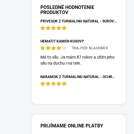
POSLEDNÉ HODNOTENIE
PRODUKTOV
PRÍVESOK Z TURMALÍNU NATURAL - SUROVÝ NEOPRACOVANÝ KAMEŇ
HEMATIT KAMEŇ KUSOVÝ
TRAJTER BLAHOMÍR
Má to sílu. Ja mám 87 rokov a cítím jeho
sílu na duchu i na tele.
NÁRAMOK Z TURMALÍNU NATURAL - OCHRANNÝ KAMEŇ
PRIJÍMAME ONLINE PLATBY