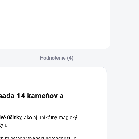
Do košíka
Do košíka
Hodnotenie (4)
 sada 14 kameňov a
ivé účinky,
ako aj unikátny magický
ýlu.
ch miestach vo vašej domácnosti, či