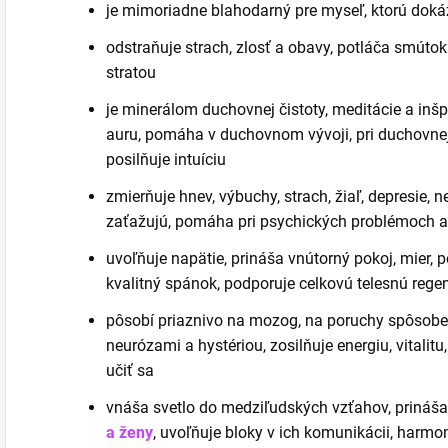
je mimoriadne blahodarný pre myseľ, ktorú doká
odstraňuje strach, zlosť a obavy, potláča smútok
stratou
je minerálom duchovnej čistoty, meditácie a inšpi
auru, pomáha v duchovnom vývoji, pri duchovnej 
posilňuje intuíciu
zmierňuje hnev, výbuchy, strach, žiaľ, depresie, n
zaťažujú, pomáha pri psychických problémoch a
uvoľňuje napätie, prináša vnútorný pokoj, mier,
kvalitný spánok, podporuje celkovú telesnú rege
pôsobí priaznivo na mozog, na poruchy spôsobe
neurózami a hystériou, zosilňuje energiu, vitalit
učiť sa
vnáša svetlo do medziľudských vzťahov, prináša 
a ženy
, uvoľňuje bloky v ich komunikácii, harmon