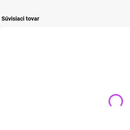
Súvisiaci tovar
TIP
4 + 1
NOV
4 + 1
SKLADOM
SKLADOM
(>3 KS)
(>3 KS)
Náramok z
Ametyst
opalitu
náhrdelník
€12,90
HEXAGON -
ochranný
€14,90