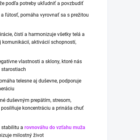
že podľa potreby ukľudniť a povzbudiť
 a ľútosť, pomáha vyrovnať sa s prežitou
rácie, čistí a harmonizuje všetky telá a
komunikácií, aktivácií schopností,
egatívne vlastnosti a sklony, ktoré nás
 starostiach
 pomáha telesne aj duševne, podporuje
neráciu
né duševným prepätím, stresom,
u, posilňuje koncentráciu a prináša chuť
stabilitu a
rovnováhu do vzťahu muža
izuje milostný život