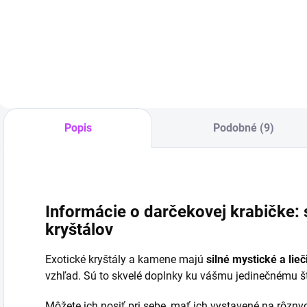
Do košíka
kameň proti
urieknutiu
Do košíka
Popis
Podobné (9)
Informácie o darčekovej krabičke:
kryštálov
Exotické kryštály a kamene
majú
silné mystické a lieč
vzhľad. Sú to skvelé doplnky ku vášmu jedinečnému št
Môžete ich nosiť pri sebe, mať ich vystavené na rôzny