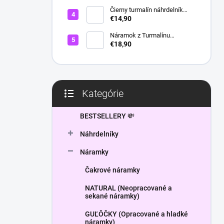
l
Čierny turmalín náhrdelník
HEXAGON
€14,90
Náramok z Turmalínu
NATURAL - ochranný kameň
€18,90
Kategórie
Preskočiť
kategórie
BESTSELLERY 💸
Náhrdelníky
Náramky
Čakrové náramky
NATURAL (Neopracované a
sekané náramky)
GUĽÔČKY (Opracované a hladké
náramky)