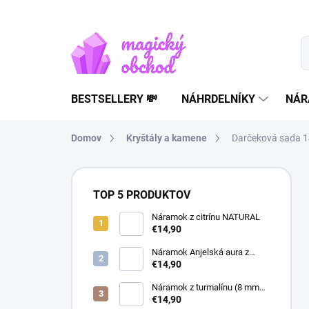
Prejsť
na
obsah
BESTSELLERY 💸
NÁHRDELNÍKY
NÁR
Domov
Kryštály a kamene
Darčeková sada 14
B
o
TOP 5 PRODUKTOV
č
n
Náramok z citrínu NATURAL
€14,90
ý
p
Náramok Anjelská aura z
a
horského krištáľu | liečivý
€14,90
šperk
n
Náramok z turmalínu (8 mm
e
guľôčky) - Ochranný kameň
€14,90