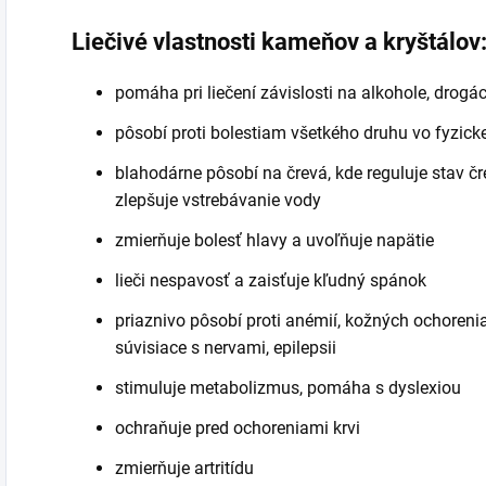
Liečivé vlastnosti kameňov a kryštálov
pomáha pri liečení závislosti na alkohole, drogá
pôsobí proti bolestiam všetkého druhu vo fyzickej
blahodárne pôsobí na črevá, kde reguluje stav čre
zlepšuje vstrebávanie vody
zmierňuje bolesť hlavy a uvoľňuje napätie
lieči nespavosť a zaisťuje kľudný spánok
priaznivo pôsobí proti anémií, kožných ochoreniac
súvisiace s nervami, epilepsii
stimuluje metabolizmus, pomáha s dyslexiou
ochraňuje pred ochoreniami krvi
zmierňuje artritídu