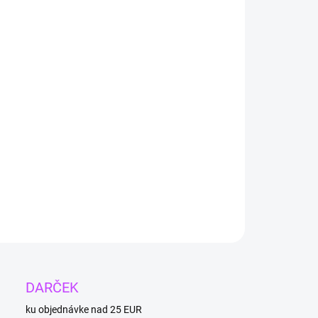
i, aventurín a ďalšie.
ILNÉ INFORMÁCIE
OPÝTAŤ SA
DARČEK
ku objednávke nad 25 EUR