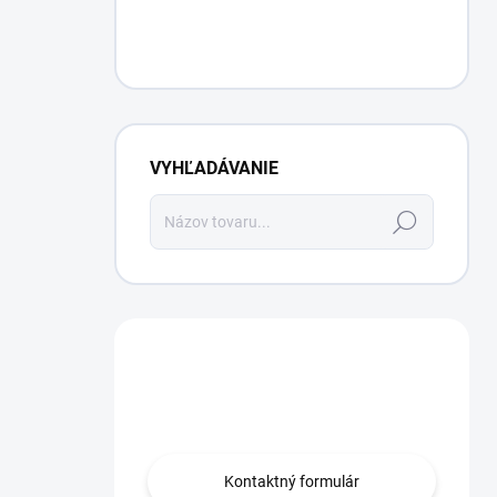
VYHĽADÁVANIE
Hľadať
Máte otázku?
Obráťte sa na nás.
Kontaktný formulár