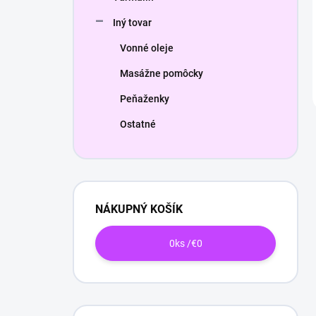
Iný tovar
Vonné oleje
Masážne pomôcky
Peňaženky
Ostatné
NÁKUPNÝ KOŠÍK
0
ks /
€0