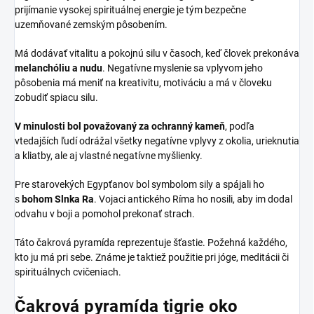
prijímanie vysokej spirituálnej energie je tým bezpečne
uzemňované zemským pôsobením.
Má dodávať vitalitu a pokojnú silu v časoch, keď človek prekonáva
melanchóliu a nudu
. Negatívne myslenie sa vplyvom jeho
pôsobenia má meniť na kreativitu, motiváciu a má v človeku
zobudiť spiacu silu.
V minulosti bol považovaný za ochranný kameň
, podľa
vtedajších ľudí odrážal všetky negatívne vplyvy z okolia, urieknutia
a kliatby, ale aj vlastné negatívne myšlienky.
Pre starovekých Egypťanov bol symbolom sily a spájali ho
s
bohom Slnka Ra
. Vojaci antického Ríma ho nosili, aby im dodal
odvahu v boji a pomohol prekonať strach.
Táto čakrová pyramída reprezentuje šťastie. Požehná každého,
kto ju má pri sebe. Známe je taktiež použitie pri jóge, meditácii či
spirituálnych cvičeniach.
Čakrová pyramída tigrie oko