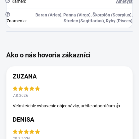
?
Kameň
:
Ametyst
?
Baran (Aries)
,
Panna (Virgo)
,
Škorpión (Scorpius)
,
Znamenia
:
Strelec (Sagittarius)
,
Ryby (Pisces)
ZUZANA
7.8.2026
Veľmi rýchle vybavenie objednávky, určite odporúčam 👍
DENISA
28.7.2026