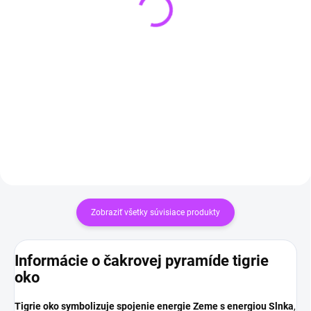
(3 KS)
Krištáľová geóda 200 g
Šungitová kocka 4 x 4
€18,99
cm
€19,90
Detail
Do košíka
Zobraziť všetky súvisiace produkty
Informácie o čakrovej pyramíde tigrie
oko
Tigrie oko symbolizuje spojenie energie Zeme s energiou Slnka
,