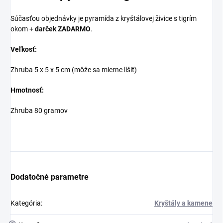
Súčasťou objednávky je pyramída z kryštálovej živice s tigrím
okom +
darček ZADARMO
.
Veľkosť:
Zhruba 5 x 5 x 5 cm (môže sa mierne líšiť)
Hmotnosť:
Zhruba 80 gramov
Dodatočné parametre
Kategória
:
Kryštály a kamene