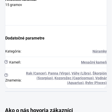
15 gramov
Dodatočné parametre
Kategória
:
Náramky
?
Kameň
:
Mesačný kameň
Rak (Cancer)
,
Panna (Virgo)
,
Váhy (Libra)
,
Škorpión
?
(Scorpius)
,
Kozorožec (Capricornus)
,
Vodnár
Znamenia
:
(Aquarius)
,
Ryby (Pisces)