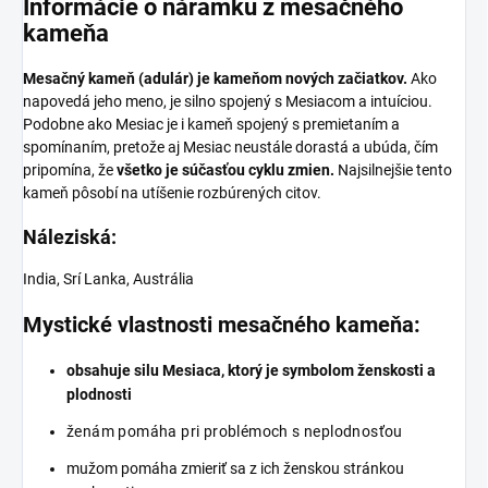
Informácie o náramku z mesačného
kameňa
Mesačný kameň (adulár) je kameňom nových začiatkov.
Ako
napovedá jeho meno, je silno spojený s Mesiacom a intuíciou.
Podobne ako Mesiac je i kameň spojený s premietaním a
spomínaním, pretože aj Mesiac neustále dorastá a ubúda, čím
pripomína, že
všetko je súčasťou cyklu zmien.
Najsilnejšie tento
kameň pôsobí na utíšenie rozbúrených citov.
Náleziská:
India, Srí Lanka, Austrália
Mystické vlastnosti mesačného kameňa:
obsahuje silu Mesiaca, ktorý je symbolom ženskosti a
plodnosti
ženám pomáha pri problémoch s neplodnosťou
mužom pomáha zmieriť sa z ich ženskou stránkou