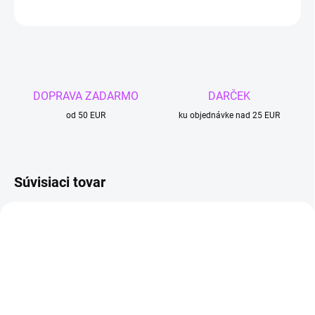
OPÝTAŤ SA
DOPRAVA ZADARMO
DARČEK
od 50 EUR
ku objednávke nad 25 EUR
Súvisiaci tovar
4 + 1
4 + 1