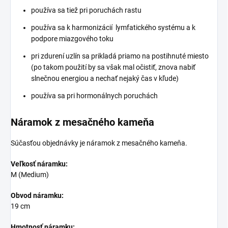
používa sa tiež pri poruchách rastu
používa sa k harmonizácií lymfatického systému a k
podpore miazgového toku
pri zdurení uzlín sa prikladá priamo na postihnuté miesto
(po takom použití by sa však mal očistiť, znova nabiť
slnečnou energiou a nechať nejaký čas v kľude)
používa sa pri hormonálnych poruchách
Náramok z mesačného kameňa
Súčasťou objednávky je náramok z mesačného kameňa.
Veľkosť náramku:
M (Medium)
Obvod náramku:
19 cm
Hmotnosť náramku: