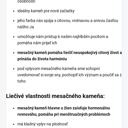
osobnosti
ideálny kameň pre nové začiatky
jeho farba nás spája s citovou, vnímavou a snivou časťou
nášho Ja
umožňuje nám prístup k našim najhlbším pocitom a
pomáha nám prijať ich
mesačný kameň pomáha liečiť neuspokojivý citový život a
prináša do života harmóniu
pod vplyvom mesačného kameňa sme schopní
uvedomovať si svoje sny, pochopiť ich význam a poučiť sa z
toho
Liečivé vlastnosti mesačného kameňa:
mesačný kameň hlavne u žien zaisťuje hormonálnu
rovnováhu, pomáha pri menštruačných problémoch
má kladný vplyv na plodnosť