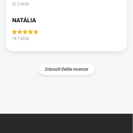
27.7.2026
NATÁLIA
19.7.2026
Zobraziť ďalšie recenzie
Z
á
p