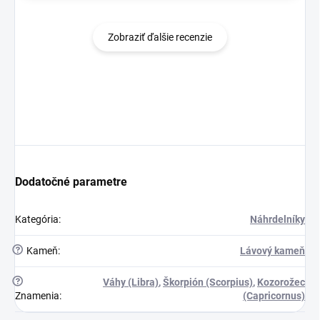
Zobraziť ďalšie recenzie
Dodatočné parametre
Kategória
:
Náhrdelníky
?
Kameň
:
Lávový kameň
?
Váhy (Libra)
,
Škorpión (Scorpius)
,
Kozorožec
Znamenia
:
(Capricornus)