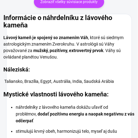
Zobraziť všetky súvisiace produkty
Informácie o náhrdelníku z lávového
kameňa
Lávový kameň je spojený so znamením Váh
, ktoré sú siedmym
astrologickým znamením Zverokruhu. V astrológii sú Váhy
považované za
mužský, pozitívny, extrovertný prvok
. Váhy sú
ovládané planétou Venušou
.
Náleziská:
Taliansko, Brazília, Egypt, Austrália, India, Saudská Arábia
Mystické vlastnosti lávového kameňa:
náhrdelníky z lávového kameňa dokážu uľaviť od
problémov,
dodať pozitívnu energiu a naopak negatívnu z vás
odčerpať
stimulujú krvný obeh, harmonizujú telo, myseľ aj dušu