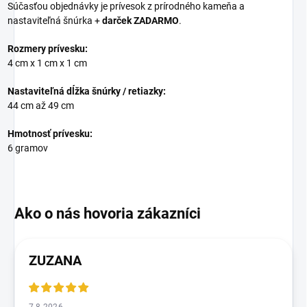
Súčasťou objednávky je prívesok z prírodného kameňa a
nastaviteľná šnúrka +
darček ZADARMO
.
Rozmery prívesku:
4 cm x 1 cm x 1 cm
Nastaviteľná dĺžka šnúrky / retiazky:
44 cm až 49 cm
Hmotnosť prívesku:
6 gramov
ZUZANA