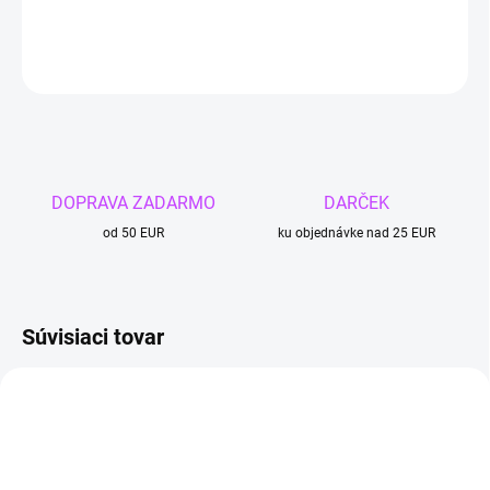
DETAILNÉ INFORMÁCIE
OPÝTAŤ SA
DOPRAVA ZADARMO
DARČEK
od 50 EUR
ku objednávke nad 25 EUR
Súvisiaci tovar
4 + 1
4 + 1