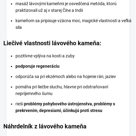
masáž lávovými kameňmi je osvedčená metóda, ktorú
praktizovali už aj v starej Číne a Indii
kameňom sa pripisuje vzácna moc, magické vlastnosti a veľká
sila
Liečivé vlastnosti lávového kameňa:
pozitívne vplýva na kosti a zuby
podporuje regeneráciu
odporúča sa pri ekzémoch alebo na hojenie rán, jaziev
pomáha pri liečbe sluchu, hlavne pri odstraňovaní
nepríjemného šumu
rieši
problémy pohybového ústrojenstva, problémy s
prekrvením, depresiami, účinkujú proti stresu
Náhrdelník z lávového kameňa