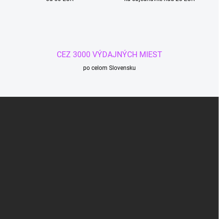
CEZ 3000 VÝDAJNÝCH MIEST
po celom Slovensku
Z
á
p
ä
t
i
e