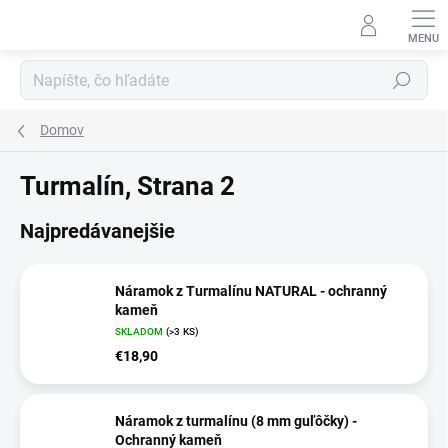
Prejsť
na
obsah
Hľadať
Domov
Turmalín
, Strana 2
Najpredávanejšie
Náramok z Turmalínu NATURAL - ochranný
kameň
SKLADOM
(>3 KS)
€18,90
Náramok z turmalínu (8 mm guľôčky) -
Ochranný kameň