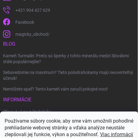
+421 904 427 629
Facebook
magicky_obchod/
BLOG
Kameň Turmalín: Prečo sú šperky z tohto minerálu medzi Slovákmi
stále populárnejšie?
Sebavedomie na maximum? Tieto polodrahokamy majú neuveriteľný
účinok!
Nemôžete spať? Tento kameň vám zaručí pokojné noci!
INFORMÁCIE
Zľava 4+1 na náhrdelníky
Používame súbory cookie, aby sme vám umožnili pohodlné
Ako uplatniť zľavový kupón?
prehliadanie webovej stránky a vďaka analýze neustále
Veľkoobchod
zlepšovali jej funkcie, výkon a použiteľnosť.
Viac informácií