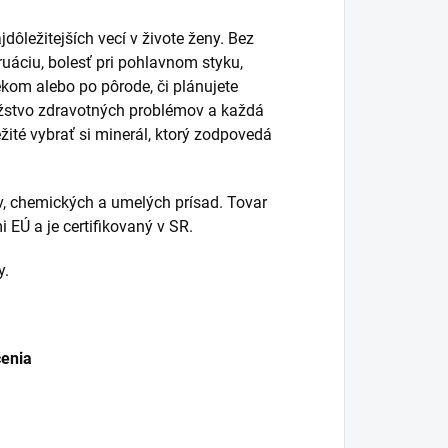
dôležitejších vecí v živote ženy. Bez
ruáciu, bolesť pri pohlavnom styku,
kom alebo po pôrode, či plánujete
nožstvo zdravotných problémov a každá
ežité vybrať si minerál, ktorý zodpovedá
ív, chemických a umelých prísad. Tovar
 EÚ a je certifikovaný v SR.
y.
čenia