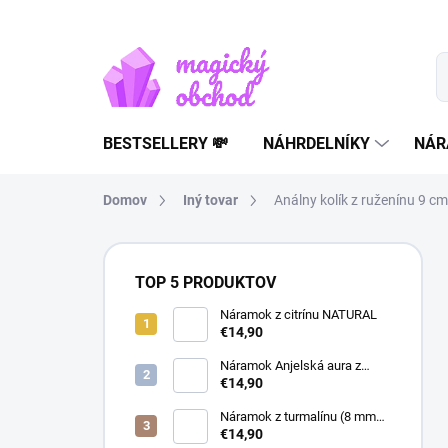
Prejsť
na
obsah
BESTSELLERY 💸
NÁHRDELNÍKY
NÁR
Domov
Iný tovar
Análny kolík z ruženínu 9 cm
B
o
TOP 5 PRODUKTOV
č
n
Náramok z citrínu NATURAL
€14,90
ý
p
Náramok Anjelská aura z
a
horského krištáľu | liečivý
€14,90
šperk
n
Náramok z turmalínu (8 mm
e
guľôčky) - Ochranný kameň
€14,90