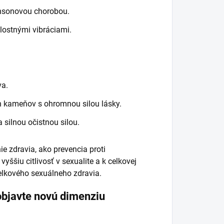
insonovou chorobou.
lostnými vibráciami.
va.
h kameňov s ohromnou silou lásky.
silnou očistnou silou.
e zdravia, ako prevencia proti
yššiu citlivosť v sexualite a k celkovej
celkového sexuálneho zdravia.
 objavte novú dimenziu