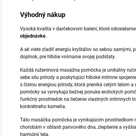
Výhodný nákup
Vysoká kvalita v darčekovom balení, ktoré odosielame
objednávke
.
A ak viete zladiť energiu kryštálov so sebou samými,
doplnok, pre hlbšie vnímanie svojej podstaty.
Každá ruženínová masážna pomôcka je unikátny ručn
sebe silu prírody a poskytujúci hlboké intímne spojen
s čistou energiou prírody, ktorá preniká celým telom a
pomôcky sa vymykajú bežnej ponuke erotických pomô
funkčný prostriedok na liečenie vlastných intímnych 
konkrétneho kameňa.
Táto masáčka pomôcka je vynikajúcim prostriedkom na
chorobám v oblasti panvového dna, zlepšenie a vyššia c
harmónii tela.