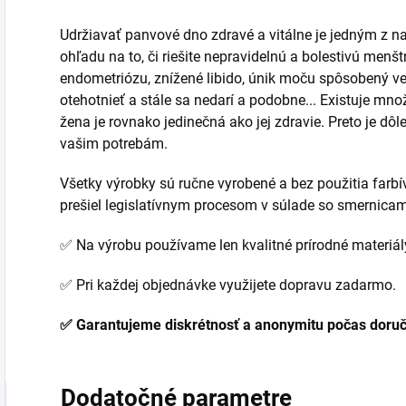
Udržiavať panvové dno zdravé a vitálne je jedným z naj
ohľadu na to, či riešite nepravidelnú a bolestivú menšt
endometriózu, znížené libido, únik moču spôsobený ve
otehotnieť a stále sa nedarí a podobne... Existuje m
žena je rovnako jedinečná ako jej zdravie. Preto je dôl
vašim potrebám.
Všetky výrobky sú ručne vyrobené a bez použitia farb
prešiel legislatívnym procesom v súlade so smernicami
✅ Na výrobu používame len kvalitné prírodné materiál
✅ Pri každej objednávke využijete dopravu zadarmo.
✅ Garantujeme diskrétnosť a anonymitu počas doru
Dodatočné parametre