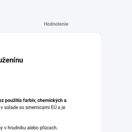
Hodnotenie
uženínu
z použitia farbív, chemických a
 v súlade so smernicami EÚ a je
y v hrudníku alebo pľúcach.