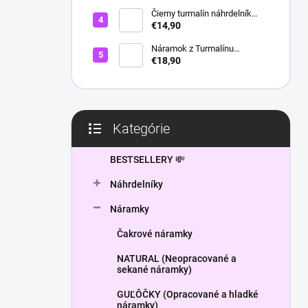
l
Čierny turmalín náhrdelník
HEXAGON
€14,90
Náramok z Turmalínu
NATURAL - ochranný kameň
€18,90
Kategórie
Preskočiť
kategórie
BESTSELLERY 💸
Náhrdelníky
Náramky
Čakrové náramky
NATURAL (Neopracované a
sekané náramky)
GUĽÔČKY (Opracované a hladké
náramky)