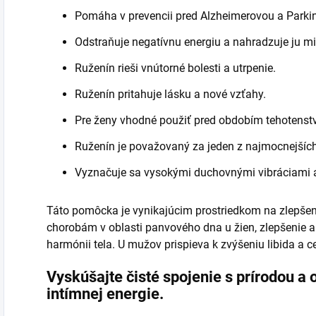
Pomáha v prevencii pred Alzheimerovou a Park
Odstraňuje negatívnu energiu a nahradzuje ju mi
Ruženín rieši vnútorné bolesti a utrpenie.
Ruženín pritahuje lásku a nové vzťahy.
Pre ženy vhodné použiť pred obdobím tehotenst
Ruženín je považovaný za jeden z najmocnejšíc
Vyznačuje sa vysokými duchovnými vibráciami a 
Táto pomôcka je vynikajúcim prostriedkom na zlepšeni
chorobám v oblasti panvového dna u žien, zlepšenie a v
harmónii tela. U mužov prispieva k zvýšeniu libida a 
Vyskúšajte čisté spojenie s prírodou a
intímnej energie.