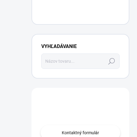
VYHĽADÁVANIE
Hľadať
Máte otázku?
Obráťte sa na nás.
Kontaktný formulár