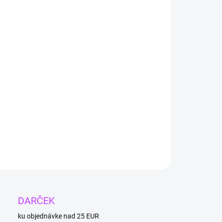
−
+
Pridať do košíka
nínový kryštál je účinný pri riešení citov a utrpenia, ktoré sa
edome ukladajú do
intímnych partií
.
a:
90 mm
mer:
35 - 40 mm
rétne balenie.
ILNÉ INFORMÁCIE
OPÝTAŤ SA
DARČEK
ku objednávke nad 25 EUR