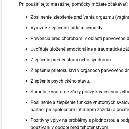
Pri použití tejto masážnej pomôcky môžete očakávať:
Zosilnenie, zlepšenie prežívania orgazmu (vagi
Výrazné zlepšenie libida a sexuality.
Prevencia pred chorobami v oblasti panvového 
Uvoľňuje uložené emocionálne a traumatické záž
Zlepšenie premenštruačného syndrómu.
Zlepšenie prietoku krvi v orgánoch panvového d
Zlepšenie psychického stavu.
Stimuluje vnútorné žľazy pošvy k väčšiemu zvlh
Posilnenie a zlepšenie funkcie vnútorných svalo
partner pri spoločnom intímnom zážitku a pocite
Pozitívny vplyv na problémy s plodnosťou a pod
používaní v období pred tehotenstvom.