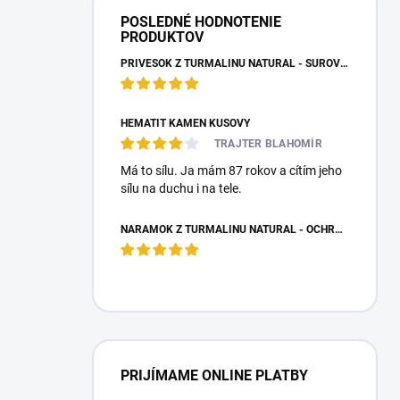
POSLEDNÉ HODNOTENIE
PRODUKTOV
PRÍVESOK Z TURMALÍNU NATURAL - SUROVÝ NEOPRACOVANÝ KAMEŇ
HEMATIT KAMEŇ KUSOVÝ
TRAJTER BLAHOMÍR
Má to sílu. Ja mám 87 rokov a cítím jeho
sílu na duchu i na tele.
NÁRAMOK Z TURMALÍNU NATURAL - OCHRANNÝ KAMEŇ
PRIJÍMAME ONLINE PLATBY