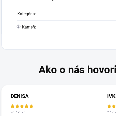
Kategória
:
?
Kameň
:
DENISA
IV
28.7.2026
27.7.