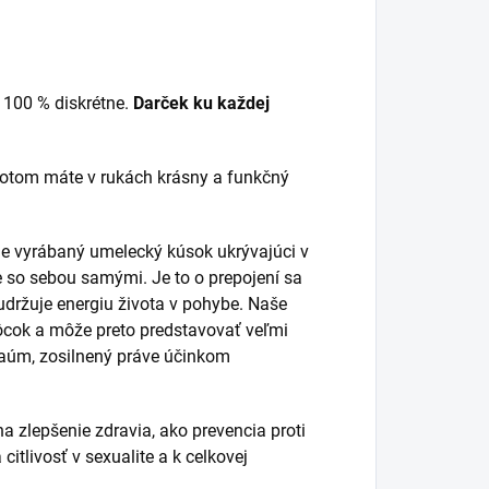
 100 % diskrétne.
Darček ku každej
 potom máte v rukách krásny a funkčný
e vyrábaný umelecký kúsok ukrývajúci v
ie so sebou samými. Je to o prepojení sa
 udržuje energiu života v pohybe. Naše
cok a môže preto predstavovať veľmi
traúm, zosilnený práve účinkom
 zlepšenie zdravia, ako prevencia proti
itlivosť v sexualite a k celkovej