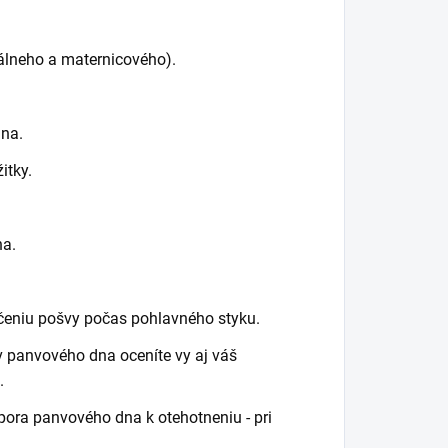
nálneho a maternicového).
dna.
itky.
na.
čeniu pošvy počas pohlavného styku.
v panvového dna oceníte vy aj váš
.
pora panvového dna k otehotneniu - pri