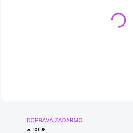
Ruže
podv
Dĺžk
Prie
Disk
DETA
DOPRAVA ZADARMO
od 50 EUR