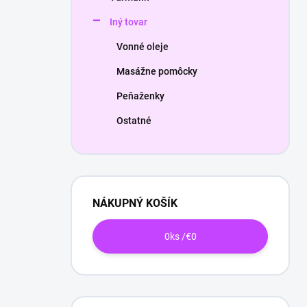
Iný tovar
Vonné oleje
Masážne pomôcky
Peňaženky
Ostatné
NÁKUPNÝ KOŠÍK
0
ks /
€0