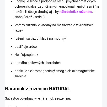
upokojuje srdce a podporuje liečbu psychosomatických
ochorení srdca, zapríčinených emocionálnymi otrasmi (na
takúto liečbu je vhodný aj dlhý
náhrdelník z ruženínu
,
siahajúci až k srdcu)
leštený ruženín je vhodný na masírovanie stvrdnutých
jaziev
ruženín sa tiež prikladá na modriny
posilňuje srdce
zlepšuje spánok
pomáha pri krvných chorobách
pohlcuje elektromagnetický smog a elektromagnetické
žiarenie
Náramok z ruženínu NATURAL
Súčasťou objednávky je náramok z ruženínu.