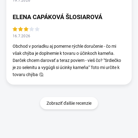
19.7.2026
ELENA CAPÁKOVÁ ŠLOSIAROVÁ
16.7.2026
Obchod v poriadku aj pomerne rýchle doručenie - čo mi
však chýba je doplnemie k tovaru o účinkoch kameňa.
Darček chcem darovať a teraz poviem - vieš čo? "Srdiečko
je zo selenitu a vygúgli si úcinky kameňa" Toto mi určite k
tovaru chýba 🤔
Zobraziť ďalšie recenzie