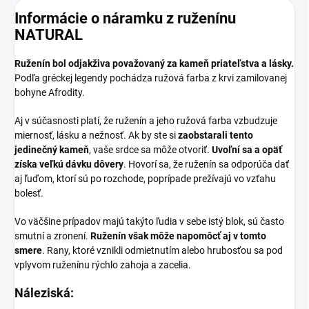
Informácie o náramku z ruženínu
NATURAL
Ruženín bol odjakživa považovaný za kameň priateľstva a lásky.
Podľa gréckej legendy pochádza ružová farba z krvi zamilovanej
bohyne Afrodity.
Aj v súčasnosti platí, že ruženín a jeho ružová farba vzbudzuje
miernosť, lásku a nežnosť. Ak by ste si
zaobstarali tento
jedinečný kameň
, vaše srdce sa môže otvoriť.
Uvoľní sa a opäť
získa veľkú dávku dôvery
. Hovorí sa, že ruženín sa odporúča dať
aj ľuďom, ktorí sú po rozchode, poprípade prežívajú vo vzťahu
bolesť.
Vo väčšine prípadov majú takýto ľudia v sebe istý blok, sú často
smutní a zronení.
Ruženín však môže napomôcť aj v tomto
smere
. Rany, ktoré vznikli odmietnutím alebo hrubosťou sa pod
vplyvom ruženínu rýchlo zahoja a zacelia.
Náleziská: