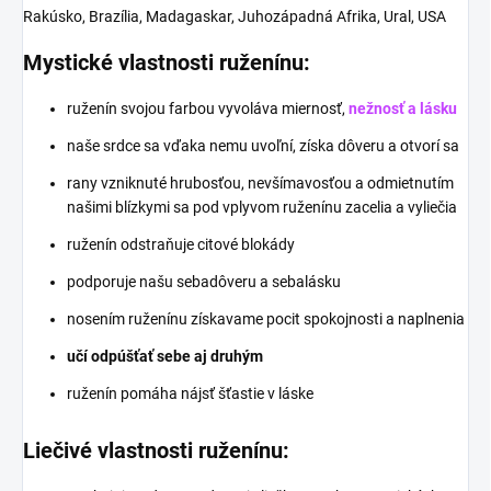
Rakúsko, Brazília, Madagaskar, Juhozápadná Afrika, Ural, USA
Mystické vlastnosti ruženínu:
ruženín svojou farbou vyvoláva miernosť,
nežnosť a lásku
naše srdce sa vďaka nemu uvoľní, získa dôveru a otvorí sa
rany vzniknuté hrubosťou, nevšímavosťou a odmietnutím
našimi blízkymi sa pod vplyvom ruženínu zacelia a vyliečia
ruženín odstraňuje citové blokády
podporuje našu sebadôveru a sebalásku
nosením ruženínu získavame pocit spokojnosti a naplnenia
učí odpúšťať sebe aj druhým
ruženín pomáha nájsť šťastie v láske
Liečivé vlastnosti ruženínu: