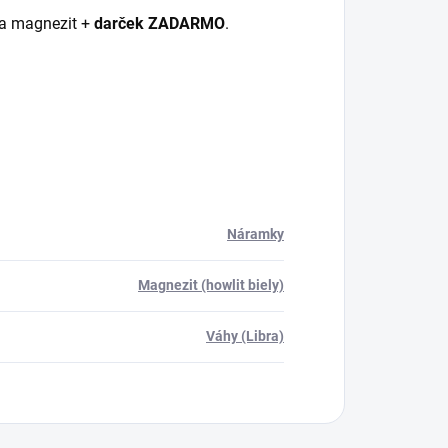
ňa magnezit +
darček ZADARMO
.
Náramky
Magnezit (howlit biely)
Váhy (Libra)