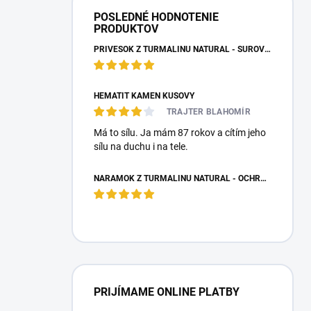
POSLEDNÉ HODNOTENIE
PRODUKTOV
PRÍVESOK Z TURMALÍNU NATURAL - SUROVÝ NEOPRACOVANÝ KAMEŇ
HEMATIT KAMEŇ KUSOVÝ
TRAJTER BLAHOMÍR
Má to sílu. Ja mám 87 rokov a cítím jeho
sílu na duchu i na tele.
NÁRAMOK Z TURMALÍNU NATURAL - OCHRANNÝ KAMEŇ
PRIJÍMAME ONLINE PLATBY