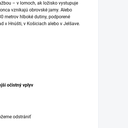
žbou – v lomoch, ak ložisko vystupuje
konca vznikajú obrovské jamy. Alebo
30 metrov hlboké dutiny, podporené
d v Hnúšti, v Košiciach alebo v Jelšave.
ší očistný vplyv
ôžeme odstrániť