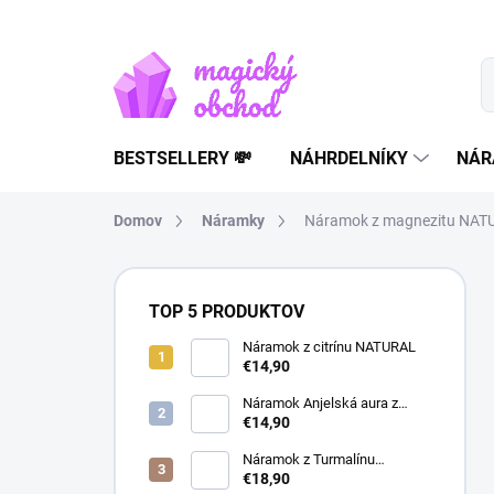
Prejsť
na
obsah
BESTSELLERY 💸
NÁHRDELNÍKY
NÁR
Domov
Náramky
Náramok z magnezitu NAT
B
o
TOP 5 PRODUKTOV
č
n
Náramok z citrínu NATURAL
€14,90
ý
p
Náramok Anjelská aura z
a
horského krištáľu | liečivý
€14,90
šperk
n
Náramok z Turmalínu
e
NATURAL - ochranný kameň
€18,90