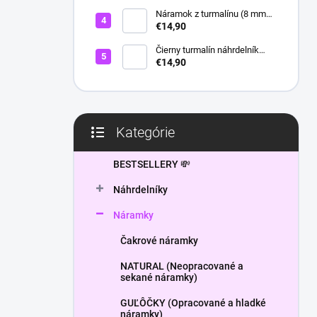
l
Náramok z turmalínu (8 mm
guľôčky) - Ochranný kameň
€14,90
Čierny turmalín náhrdelník
HEXAGON
€14,90
Kategórie
Preskočiť
kategórie
BESTSELLERY 💸
Náhrdelníky
Náramky
Čakrové náramky
NATURAL (Neopracované a
sekané náramky)
GUĽÔČKY (Opracované a hladké
náramky)