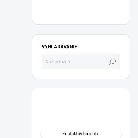
VYHĽADÁVANIE
Hľadať
Máte otázku?
Obráťte sa na nás.
Kontaktný formulár