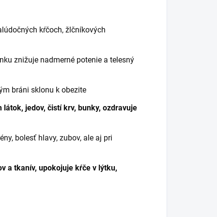
alúdočných kŕčoch, žlčníkových
vonku znižuje nadmerné potenie a telesný
tým bráni sklonu k obezite
 látok, jedov, čistí krv, bunky, ozdravuje
y, bolesť hlavy, zubov, ale aj pri
a tkanív, upokojuje kŕče v lýtku,