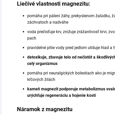
Liečivé vlastnosti magnezitu:
pomáha pri pálení žáhy, prekyslenom žalúdku, ž
záchvatoch a nadváhe
voda prečisťuje krv, znižuje zrážanlivosť krvi, z
pach
pravidelné pitie vody pred jedlom utišuje hlad a 
detoxikuje, zbavuje telo od nečistôt a škodlivých
celý organizmus
pomáha pri neuralgických bolestiach ako je migrén
kŕčových žilách
kameň magnezit podporuje metabolizmus svalov 
urýchľuje regeneráciu a hojenie kostí
Náramok z magnezitu