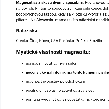
Magnezit sa získava dvoma spôsobmi.
Povrchovou ťa
na povrch. Pri tomto spôsobe zanikajú celé kopce, do
podpovrchovou ťažbou, kedy sa v ložisku vytvoria až 
piliermi. Na Slovensku máme takéto náleziská napríkla
Náleziská:
Grécko, Čína, Kórea, USA Rakúsko, Poľsko, Brazília
Mystické vlastnosti magnezitu:
učí nás milovať samých seba
nosený ako náhrdelník má tento kameň najsilnej
magnezit je očistný polodrahokam
posilňuje naše úsilie zbaviť sa závislostí
pomáha vyrovnať sa s nedostatkami, ktoré nem