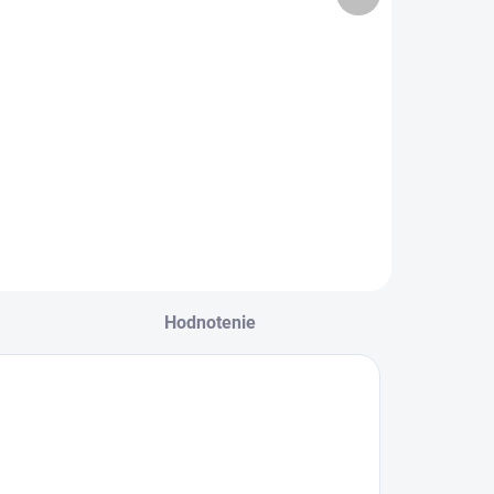
rívesok z
Amazonit
produkt
ametystu
náhrdelník
PREMIUM
€9,90
€15,90
Do košíka
Do košíka
Hodnotenie