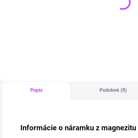
P
Náramok 7
Pletený
čakier Strom
náhrdelník zo
života |
zeleného
prírodné
avanturínu
€14,90
€14,90
liečivé
kamene
Do košíka
Do košíka
Popis
Podobné (8)
Informácie o náramku z magnezitu