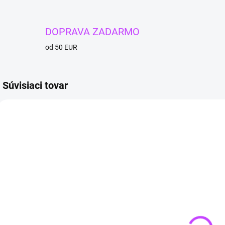
DOPRAVA ZADARMO
od 50 EUR
Súvisiaci tovar
4 + 1
4 + 1
4 + 
SKLADOM
SKLADOM
(>3 KS)
(>3 KS)