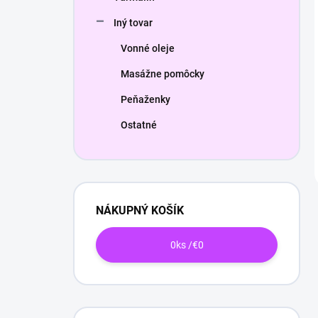
Iný tovar
Vonné oleje
Masážne pomôcky
Peňaženky
Ostatné
NÁKUPNÝ KOŠÍK
0
ks /
€0