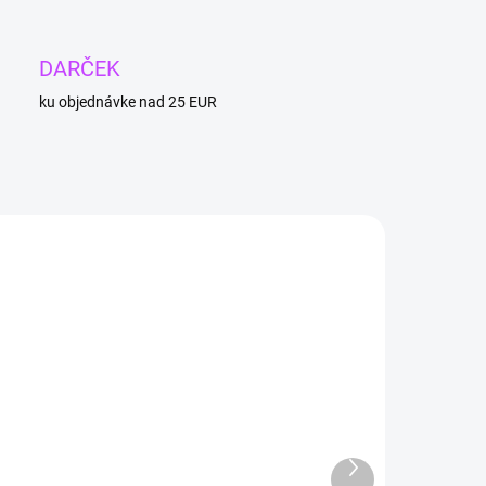
DARČEK
ku objednávke nad 25 EUR
1
TIP
4 + 1
SKLADOM
SKLADOM
(>3 KS)
(3 KS)
Ďalší