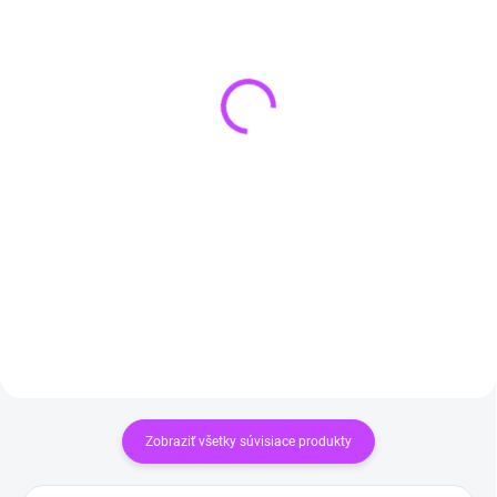
VYPREDANÉ
SKLADOM
(>3 KS)
Pánsky náramok z
Selenit SRDCE 7 cm
lávového kameňa a
€13,99
hematitu
€12,90
Do košíka
Detail
Zobraziť všetky súvisiace produkty