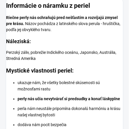
Informácie o náramku z periel
Riečne perly nás ochraňujú pred nešťastím a rozvíjajú zmysel
pre krásu.
N
ázov pochádza z latinského slova perula - hruštička,
podľa jej obvyklého tvaru.
Náleziská:
Perzský záliv, pobrežie Indického oceánu, Japonsko, Austrália,
Stredná Amerika
Mystické vlastnosti periel:
ukazuje nám, že všetky bolestné skúsenosti sú
možnosťami rastu
perly nás učia nevytvárať si predsudky a konať láskyplne
perla nám neustále pripomína dokonalú harmóniu a krásu
našej vlastnej bytosti
dodáva nám pocit bezpečia