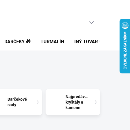
PRÁZDNY KOŠÍK
NÁKUPNÝ
KOŠÍK
DARČEKY 🎁
TURMALÍN
INÝ TOVAR
BLOG
Najpredávanejšie
Darčekové
kryštály a
sady
kamene