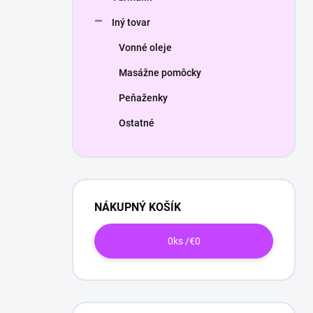
Iný tovar
Vonné oleje
Masážne pomôcky
Peňaženky
Ostatné
NÁKUPNÝ KOŠÍK
0
ks /
€0