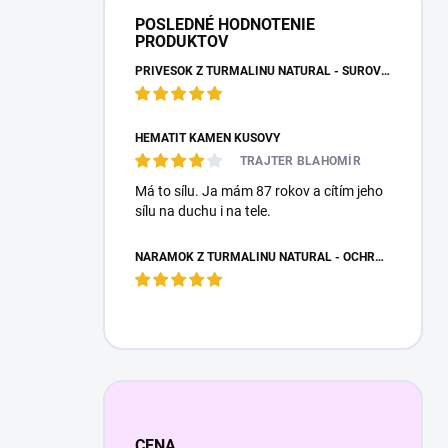
POSLEDNÉ HODNOTENIE
PRODUKTOV
PRÍVESOK Z TURMALÍNU NATURAL - SUROVÝ NEOPRACOVANÝ KAMEŇ
HEMATIT KAMEŇ KUSOVÝ
TRAJTER BLAHOMÍR
Má to sílu. Ja mám 87 rokov a cítím jeho
sílu na duchu i na tele.
NÁRAMOK Z TURMALÍNU NATURAL - OCHRANNÝ KAMEŇ
CENA