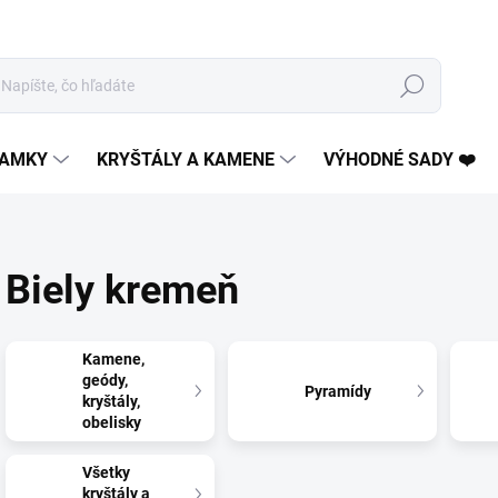
Hľadať
AMKY
KRYŠTÁLY A KAMENE
VÝHODNÉ SADY ❤️
Biely kremeň
Kamene,
geódy,
Pyramídy
kryštály,
obelisky
Všetky
kryštály a