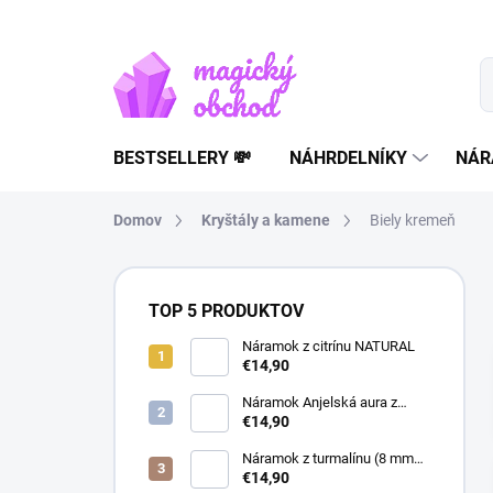
Prejsť
na
obsah
BESTSELLERY 💸
NÁHRDELNÍKY
NÁR
Domov
Kryštály a kamene
Biely kremeň
B
o
TOP 5 PRODUKTOV
č
n
Náramok z citrínu NATURAL
€14,90
ý
p
Náramok Anjelská aura z
a
horského krištáľu | liečivý
€14,90
šperk
n
Náramok z turmalínu (8 mm
e
guľôčky) - Ochranný kameň
€14,90