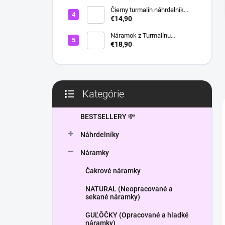
l
Čierny turmalín náhrdelník
HEXAGON
€14,90
Náramok z Turmalínu
NATURAL - ochranný kameň
€18,90
Kategórie
Preskočiť
kategórie
BESTSELLERY 💸
Náhrdelníky
Náramky
Čakrové náramky
NATURAL (Neopracované a
sekané náramky)
GUĽÔČKY (Opracované a hladké
náramky)