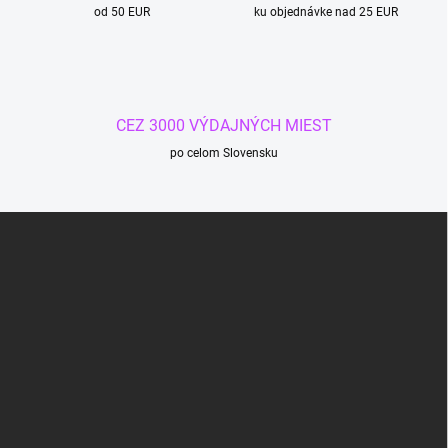
od 50 EUR
e
ku objednávke nad 25 EUR
p
r
v
k
y
CEZ 3000 VÝDAJNÝCH MIEST
v
ý
po celom Slovensku
p
i
s
Z
u
á
p
ä
t
i
e