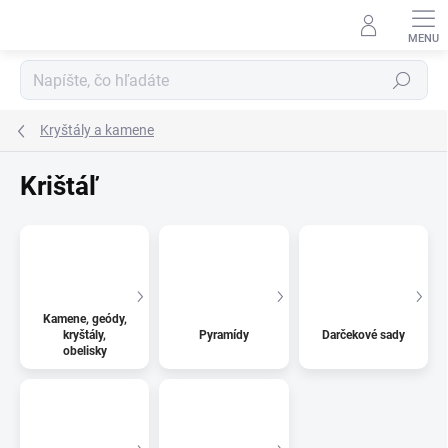
Prejsť
na
obsah
Hľadať
Kryštály a kamene
Krištáľ
Kamene, geódy,
kryštály,
Pyramídy
Darčekové sady
obelisky