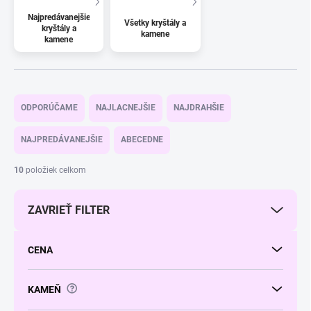
Najpredávanejšie
Všetky kryštály a
kryštály a
kamene
kamene
R
a
ODPORÚČAME
NAJLACNEJŠIE
NAJDRAHŠIE
d
e
NAJPREDÁVANEJŠIE
ABECEDNE
n
i
10
položiek celkom
e
p
ZAVRIEŤ FILTER
r
o
d
CENA
u
k
t
?
KAMEŇ
o