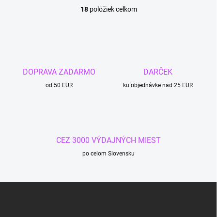
18
položiek celkom
O
v
l
á
d
a
c
DOPRAVA ZADARMO
DARČEK
i
od 50 EUR
e
ku objednávke nad 25 EUR
p
r
v
k
y
CEZ 3000 VÝDAJNÝCH MIEST
v
ý
po celom Slovensku
p
i
s
Z
u
á
p