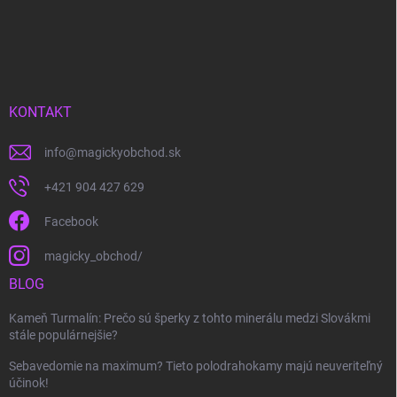
KONTAKT
info
@
magickyobchod.sk
+421 904 427 629
Facebook
magicky_obchod/
BLOG
Kameň Turmalín: Prečo sú šperky z tohto minerálu medzi Slovákmi
stále populárnejšie?
Sebavedomie na maximum? Tieto polodrahokamy majú neuveriteľný
účinok!