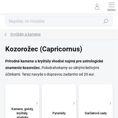
Prejsť
na
obsah
Hľadať
Kryštály a kamene
Kozorožec (Capricornus)
Prírodné kamene a kryštály vhodné najmä pre astrologické
znamenie kozorožec.
Polodrahokamy so silnými liečivými
účinkami. Teraz navyše s dopravou zadarmo od 20 eur.
Kamene, geódy,
kryštály,
Pyramídy
Darčekové sady
obelisky