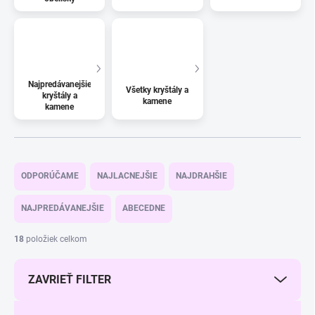
Najpredávanejšie
Všetky kryštály a
kryštály a
kamene
kamene
R
a
ODPORÚČAME
NAJLACNEJŠIE
NAJDRAHŠIE
d
e
NAJPREDÁVANEJŠIE
ABECEDNE
n
i
18
položiek celkom
e
p
ZAVRIEŤ FILTER
r
o
d