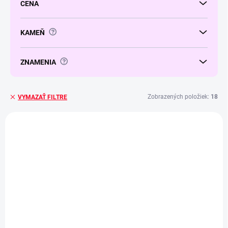
CENA
u
k
t
?
KAMEŇ
o
v
?
ZNAMENIA
Zobrazených položiek:
18
VYMAZAŤ FILTRE
V
ý
NOVINKA
p
i
s
p
r
o
d
u