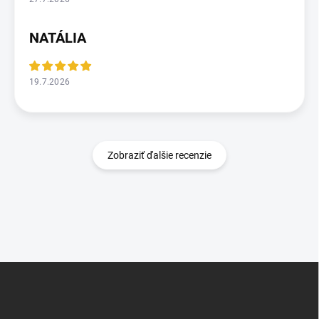
NATÁLIA
19.7.2026
Zobraziť ďalšie recenzie
Z
á
p
ä