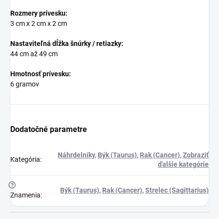
Rozmery prívesku:
3 cm x 2 cm x 2 cm
Nastaviteľná dĺžka šnúrky / retiazky:
44 cm až 49 cm
Hmotnosť prívesku:
6 gramov
Dodatočné parametre
Náhrdelníky
,
Býk (Taurus)
,
Rak (Cancer)
,
Zobraziť
Kategória
:
ďalšie kategórie
?
Býk (Taurus)
,
Rak (Cancer)
,
Strelec (Sagittarius)
Znamenia
: