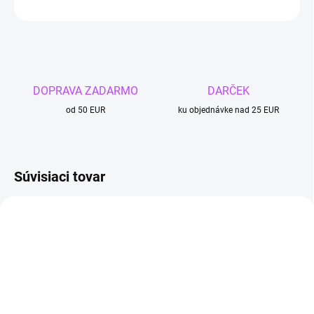
OPÝTAŤ SA
DOPRAVA ZADARMO
DARČEK
od 50 EUR
ku objednávke nad 25 EUR
Súvisiaci tovar
TIP
4 + 1
4 + 1