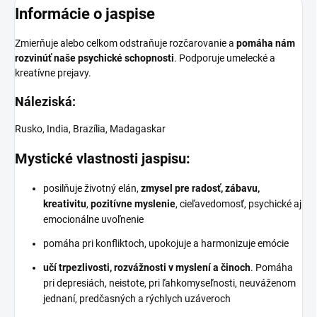
Informácie o jaspise
Zmierňuje alebo celkom odstraňuje rozčarovanie a
pomáha nám
rozvinúť naše psychické schopnosti
. Podporuje umelecké a
kreatívne prejavy.
Náleziská:
Rusko, India, Brazília, Madagaskar
Mystické vlastnosti jaspisu:
posilňuje životný elán,
zmysel pre radosť, zábavu,
kreativitu
,
pozitívne myslenie
, cieľavedomosť, psychické aj
emocionálne uvoľnenie
pomáha pri konfliktoch, upokojuje a harmonizuje emócie
učí trpezlivosti, rozvážnosti v myslení a činoch
. Pomáha
pri depresiách, neistote, pri ľahkomyseľnosti, neuváženom
jednaní, predčasných a rýchlych uzáveroch