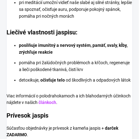
pri meditácií umožní vidieť naše slabé aj silné stránky, lepšie
sa spoznať, očisťuje auru, podporuje pokojný spánok,
pomáha pri nočných morách
Liečivé vlastnosti jaspisu:
posilňuje imunitný a nervový systém, pamäť, svaly, kĺby,
zrýchľuje reakcie
pomáha pri žalúdočných problémoch a kŕčoch, regeneruje
a lieči poškodené tkanivá, čistí krv
detoxikuje,
očisťuje telo
od škodlivých a odpadových látok
Viac informácií o polodrahokamoch a ich blahodarných účinkoch
nájdete v našich
článkoch
.
Prívesok jaspis
Súčasťou objednávky je prívesok z kameňa jaspis +
darček
ZADARMO
.