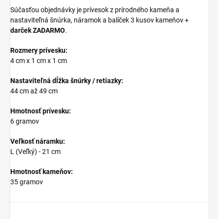
Súčasťou objednávky je prívesok z prírodného kameňa a
nastaviteľná šnúrka, náramok a balíček 3 kusov kameňov +
darček ZADARMO
.
Rozmery prívesku:
4 cm x 1 cm x 1 cm
Nastaviteľná dĺžka šnúrky / retiazky:
44 cm až 49 cm
Hmotnosť prívesku:
6 gramov
Veľkosť náramku:
L (Veľký) - 21 cm
Hmotnosť kameňov:
35 gramov