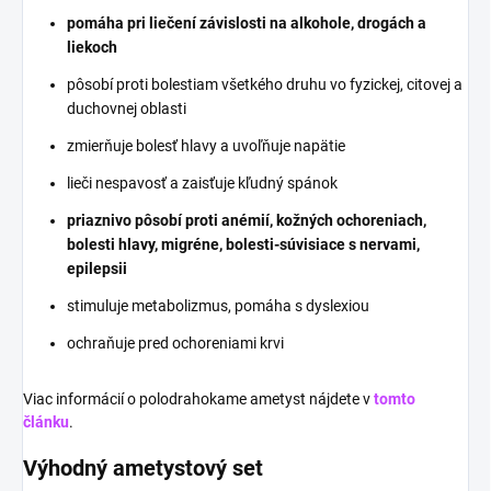
pomáha pri liečení závislosti na alkohole, drogách a
liekoch
pôsobí proti bolestiam všetkého druhu vo fyzickej, citovej a
duchovnej oblasti
zmierňuje bolesť hlavy a uvoľňuje napätie
lieči nespavosť a zaisťuje kľudný spánok
priaznivo pôsobí proti anémií, kožných ochoreniach,
bolesti hlavy, migréne, bolesti-súvisiace s nervami,
epilepsii
stimuluje metabolizmus, pomáha s dyslexiou
ochraňuje pred ochoreniami krvi
Viac informácií o polodrahokame ametyst nájdete v
tomto
článku
.
Výhodný ametystový set