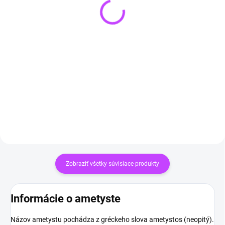
(3 KS)
SKLADOM
(3 KS)
Lapis lazuli set 3
Turmalínová 3-dielna
PREMIUM: náhrdelník,
sada: náhrdelník,
náramok, kryštál
náramok a kamene
€27,99
€34,90
Do košíka
Do košíka
Zobraziť všetky súvisiace produkty
Informácie o ametyste
Názov ametystu pochádza z gréckeho slova ametystos (neopitý).