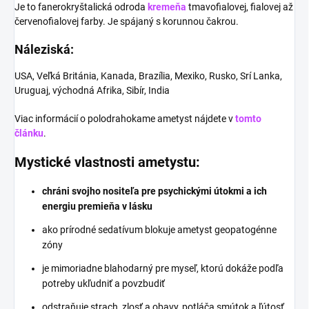
Je to f
anerokryštalická odroda
kremeňa
tmavofialovej, fialovej až
červenofialovej farby. Je spájaný s korunnou čakrou.
Náleziská:
USA, Veľká Británia, Kanada, Brazília, Mexiko, Rusko, Srí Lanka,
Uruguaj, východná Afrika, Sibír, India
Viac informácií o polodrahokame ametyst nájdete v
tomto
článku
.
Mystické vlastnosti ametystu:
chráni svojho nositeľa pre psychickými útokmi a ich
energiu premieňa v lásku
ako prírodné sedatívum blokuje ametyst geopatogénne
zóny
je mimoriadne blahodarný pre myseľ, ktorú dokáže podľa
potreby ukľudniť a povzbudiť
odstraňuje strach, zlosť a obavy, potláča smútok a ľútosť,