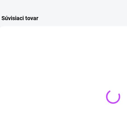
Súvisiaci tovar
SKLADOM
SKLADOM
(2 KS)
(>3 KS)
Ametyst
Ruženín
s
kameň kusový
kameň kusový
€6,99
od
k
€6,99
od
L