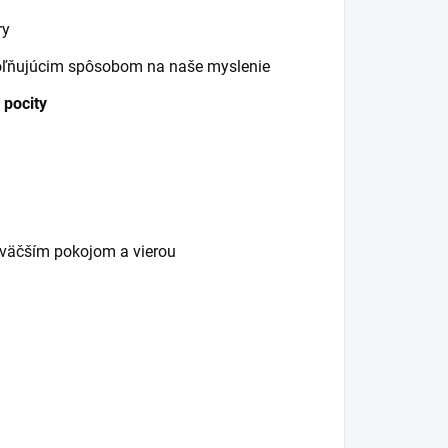
ry
oľňujúcim spôsobom na naše myslenie
 pocity
s väčším pokojom a vierou