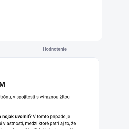
Detail
rabička
Detail
Hodnotenie
UM
ónu, v spojitosti s výraznou žltou
a nejak uvoľniť?
V tomto prípade je
lastnosti, medzi ktoré patrí aj to, že