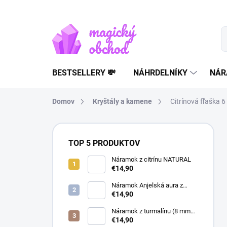
Prejsť
na
obsah
BESTSELLERY 💸
NÁHRDELNÍKY
NÁR
Domov
Kryštály a kamene
Citrínová fľaška 6 
B
o
TOP 5 PRODUKTOV
č
n
Náramok z citrínu NATURAL
€14,90
ý
p
Náramok Anjelská aura z
a
horského krištáľu | liečivý
€14,90
šperk
n
Náramok z turmalínu (8 mm
e
guľôčky) - Ochranný kameň
€14,90