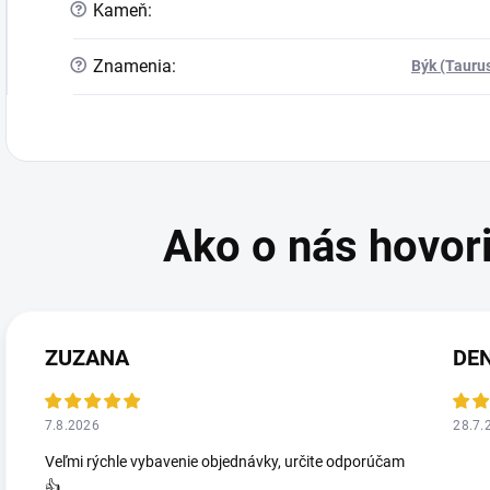
?
Kameň
:
?
Znamenia
:
Býk (Tauru
ZUZANA
DE
7.8.2026
28.7.
Veľmi rýchle vybavenie objednávky, určite odporúčam
👍