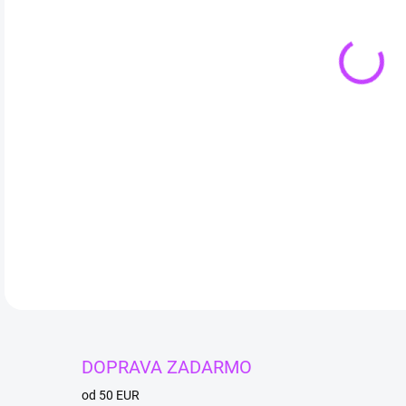
Citr
krea
má s
Veľk
váš
DETA
DOPRAVA ZADARMO
od 50 EUR