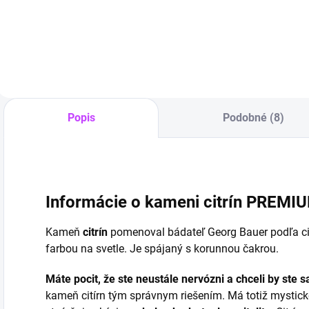
Detail
k
Detail
Popis
Podobné (8)
Informácie o kameni citrín PREMI
Kameň
citrín
pomenoval bádateľ Georg Bauer podľa citr
farbou na svetle
. Je spájaný s korunnou čakrou.
Máte pocit, že ste neustále nervózni a chceli by ste s
kameň citírn tým správnym riešením. Má totiž mystické v