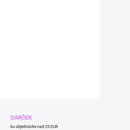
−
+
Pridať do košíka
ín – kameň priťahujúci peniaze a úspech.
Podnecuje
tivitu a myslenie. Patrí medzi najsilnejšie polodrahokamy a
ilné účinky na životnú situáciu.
Trieda AA premium.
osť fľaštičky je 60 x 22 mm. Skvelý dekoratívny kúsok do
ho domova.
ILNÉ INFORMÁCIE
OPÝTAŤ SA
DARČEK
ku objednávke nad 25 EUR