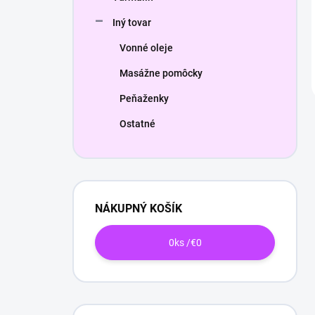
Iný tovar
Vonné oleje
Masážne pomôcky
Peňaženky
Ostatné
NÁKUPNÝ KOŠÍK
0
ks /
€0