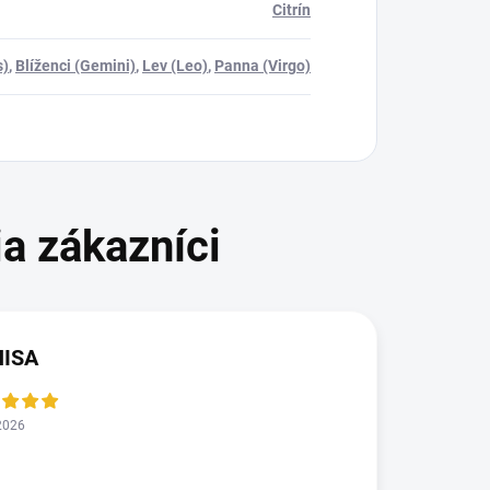
Citrín
s)
,
Blíženci (Gemini)
,
Lev (Leo)
,
Panna (Virgo)
NISA
2026