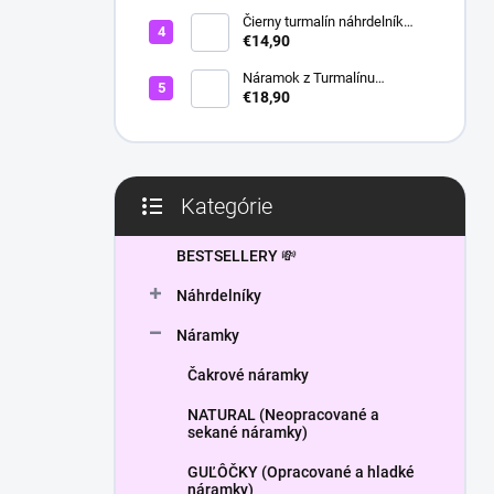
l
Čierny turmalín náhrdelník
HEXAGON
€14,90
Náramok z Turmalínu
NATURAL - ochranný kameň
€18,90
Kategórie
Preskočiť
kategórie
BESTSELLERY 💸
Náhrdelníky
Náramky
Čakrové náramky
NATURAL (Neopracované a
sekané náramky)
GUĽÔČKY (Opracované a hladké
náramky)