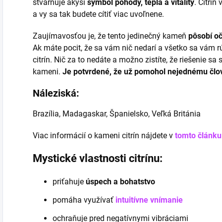
stvárňuje akýsi
symbol pohody, tepla a vitality
. Citrín
a vy sa tak budete cítiť viac uvoľnene.
Zaujímavosťou je, že tento jedinečný kameň
pôsobí o
Ak máte pocit, že sa vám nič nedarí a všetko sa vám r
citrín. Nič za to nedáte a možno zistíte, že riešenie 
kameni.
Je potvrdené, že už pomohol nejednému člo
Náleziská:
Brazília, Madagaskar, Španielsko, Veľká Británia
Viac informácií o kameni citrín nájdete v
tomto článku
Mystické vlastnosti citrínu:
priťahuje
úspech a bohatstvo
pomáha využívať
intuitívne vnímanie
ochraňuje pred negatívnymi vibráciami