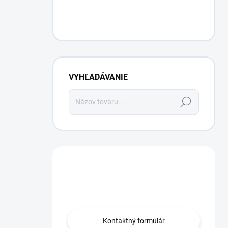
VYHĽADÁVANIE
Hľadať
Máte otázku?
Obráťte sa na nás.
Kontaktný formulár