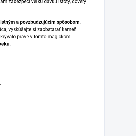
 vám zabezpečí veľkú dávku istoty, dôvery
čistným a povzbudzujúcim spôsobom
.
úca, vyskúšajte si zaobstarať kameň
sa skrývalo práve v tomto magickom
veku.
.