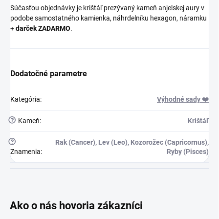
Súčasťou objednávky je krištáľ prezývaný kameň anjelskej aury v
podobe samostatného kamienka, náhrdelníku hexagon, náramku
+
darček ZADARMO
.
Dodatočné parametre
Kategória
:
Výhodné sady ❤️
?
Kameň
:
Krištáľ
?
Rak (Cancer), Lev (Leo), Kozorožec (Capricornus),
Znamenia
:
Ryby (Pisces)