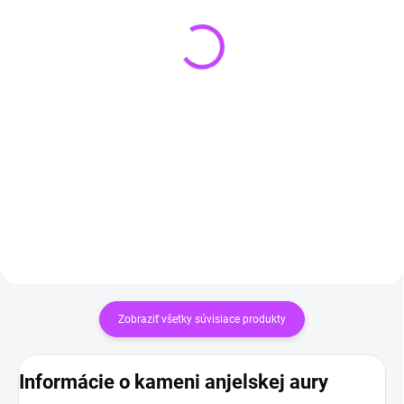
SKLADOM
SKLADOM
(>3 KS)
(>3 KS)
Čierny turmalín
Prívesok z Turmalínu
náhrdelník HEXAGON
€12,90
€14,90
Do košíka
Do košíka
Zobraziť všetky súvisiace produkty
Informácie o kameni anjelskej aury