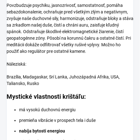
Povzbudzuje psychiku, jasnozrivosť, samostatnosť, pomáha
sebazdokonalenie, ochraňuje pred všetkým zlým a negatívnym,
zvyšuje naše duchovné sily, harmonizuje, odstraňuje bloky a stáva
sa zrkadlom našej duše, čistí a chráni auru, zaisťuje kľudný
spánok. Odstraňuje škodlivé elektromagnetické žiarenie, čistí
geopatogénne zóny. Pôsobí na korunnú čakru a ostatné čistí. Pri
meditácii dokáže odfiltrovať všetky rušivé vplyvy. Možno ho
použiť ako regulátor pre ostatné kamene.
Náleziská:
Brazília, Madagaskar, Srí Lanka, Juhozápadná Afrika, USA,
Taliansko, Rusko
Mystické vlastnosti krištáľu:
má vysokú duchovnú energiu
premieňa vibrácie v prospech tela i duše
nabíja bytosti energiou