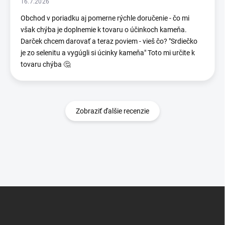
16.7.2026
Obchod v poriadku aj pomerne rýchle doručenie - čo mi
však chýba je doplnemie k tovaru o účinkoch kameňa.
Darček chcem darovať a teraz poviem - vieš čo? "Srdiečko
je zo selenitu a vygúgli si úcinky kameňa" Toto mi určite k
tovaru chýba 🤔
Zobraziť ďalšie recenzie
Z
á
p
ä