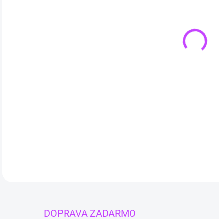
Výho
DETA
DOPRAVA ZADARMO