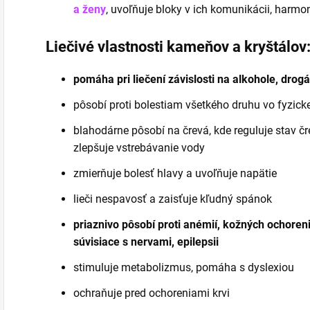
a ženy
, uvoľňuje bloky v ich komunikácii, harmon
Liečivé vlastnosti kameňov a kryštálov
pomáha pri liečení závislosti na alkohole, drog
pôsobí proti bolestiam všetkého druhu vo fyzickej
blahodárne pôsobí na črevá, kde reguluje stav čre
zlepšuje vstrebávanie vody
zmierňuje bolesť hlavy a uvoľňuje napätie
lieči nespavosť a zaisťuje kľudný spánok
priaznivo pôsobí proti anémií, kožných ochorenia
súvisiace s nervami, epilepsii
stimuluje metabolizmus, pomáha s dyslexiou
ochraňuje pred ochoreniami krvi