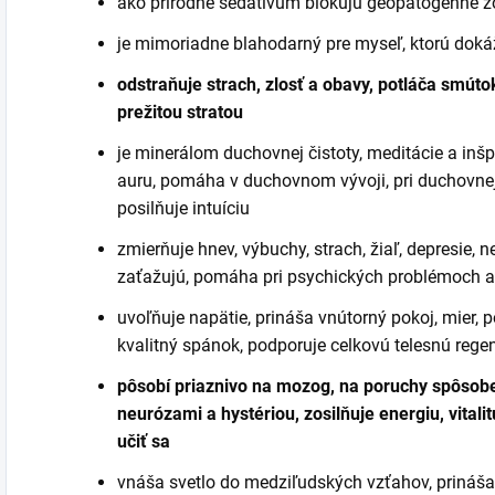
ako prírodné sedatívum blokujú geopatogénne 
je mimoriadne blahodarný pre myseľ, ktorú doká
odstraňuje strach, zlosť a obavy, potláča smúto
prežitou stratou
je minerálom duchovnej čistoty, meditácie a inšpi
auru, pomáha v duchovnom vývoji, pri duchovnej 
posilňuje intuíciu
zmierňuje hnev, výbuchy, strach, žiaľ, depresie, n
zaťažujú, pomáha pri psychických problémoch a
uvoľňuje napätie, prináša vnútorný pokoj, mier,
kvalitný spánok, podporuje celkovú telesnú rege
pôsobí priaznivo na mozog, na poruchy spôsob
neurózami a hystériou, zosilňuje energiu, vitali
učiť sa
vnáša svetlo do medziľudských vzťahov, prináša 