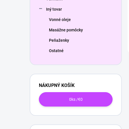
Iný tovar
Vonné oleje
Masážne pomôcky
Peňaženky
Ostatné
NÁKUPNÝ KOŠÍK
0
ks /
€0