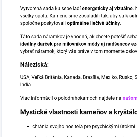
Vytvorená sada ku sebe ladí
energeticky aj vizuálne
.
všetky spolu. Kamene sme zosúladili tak, aby sa
k seb
spoločne poskytovali
optimálne liečivé účinky
.
Táto sada náramkov je vhodná, ak chcete potešiť seba
ideálny darček pre milovníkov módy aj nadšencov ez
vybrať náramok, ktorý vás práve v tom momente oslov
Náleziská:
USA, Veľká Británia, Kanada, Brazília, Mexiko, Rusko, S
India
Viac informácií o polodrahokamoch nájdete na
našom
Mystické vlastnosti kameňov a kryštálo
chránia svojho nositeľa pre psychickými útokmi 