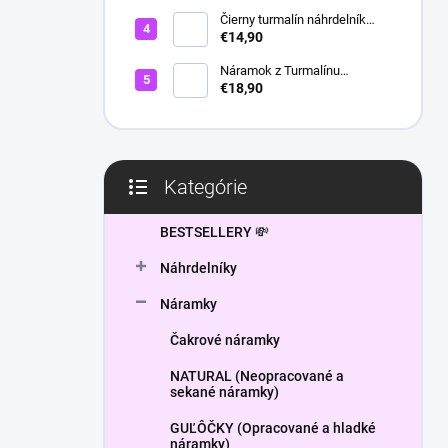
l
Čierny turmalín náhrdelník
HEXAGON
€14,90
Náramok z Turmalínu
NATURAL - ochranný kameň
€18,90
Kategórie
Preskočiť
kategórie
BESTSELLERY 💸
Náhrdelníky
Náramky
Čakrové náramky
NATURAL (Neopracované a
sekané náramky)
GUĽÔČKY (Opracované a hladké
náramky)