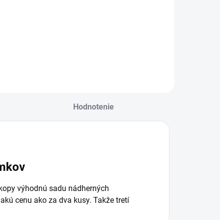
rištáľu |
€14,90
€14,90
iečivý šperk
Do košíka
Do košíka
Hodnotenie
amkov
okopy výhodnú sadu nádherných
nakú cenu ako za dva kusy. Takže tretí