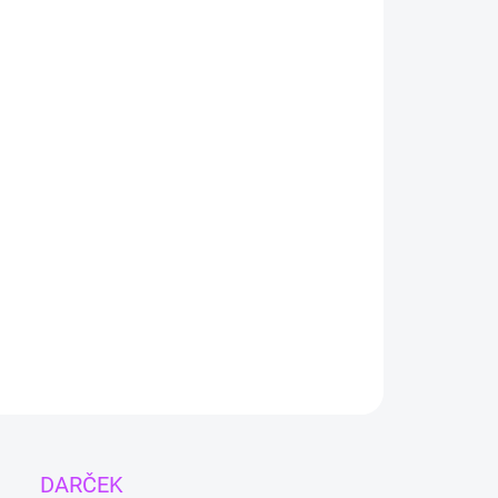
Akcia 4+1 zdarma
Vložte do košíka 5 kusov
akýchkoľvek (aj
rôznych) náramkov. 1 z nich budete mať
ZADARMO!
Podmienky akcie
dná sada 3 náramkov obsahuje:
Zelený avanturín
Jadeit zelených bodov
Južanský jadeit
ILNÉ INFORMÁCIE
OPÝTAŤ SA
DARČEK