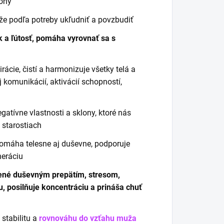
zóny
že podľa potreby ukľudniť a povzbudiť
k a ľútosť, pomáha vyrovnať sa s
rácie, čistí a harmonizuje všetky telá a
komunikácií, aktivácií schopností,
egatívne vlastnosti a sklony, ktoré nás
 starostiach
 pomáha telesne aj duševne, podporuje
neráciu
ené duševným prepätím, stresom,
tu, posilňuje koncentráciu a prináša chuť
stabilitu a
rovnováhu do vzťahu muža