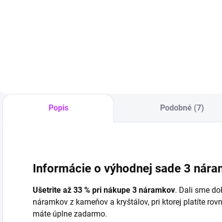
prírodné
prírodných
k
€14,90
€12,90
liečivé
kameňov |
l
kamene
liečivé
Do košíka
Do košíka
minerály
Popis
Podobné (7)
Informácie o výhodnej sade 3 nár
Ušetrite až 33 % pri nákupe 3 náramkov
. Dali sme d
náramkov z kameňov a kryštálov, pri ktorej platíte rov
máte úplne zadarmo.