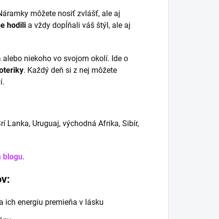
 Náramky môžete nosiť zvlášť, ale aj
e hodili
a vždy dopĺňali váš štýl, ale aj
 alebo niekoho vo svojom okolí. Ide o
oteriky
. Každý deň si z nej môžete
í.
rí Lanka, Uruguaj, východná Afrika, Sibír,
 blogu
.
v:
a ich energiu premieňa v lásku