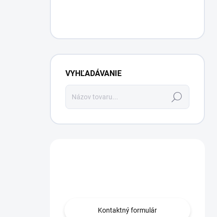
VYHĽADÁVANIE
Hľadať
Máte otázku?
Obráťte sa na nás.
Kontaktný formulár