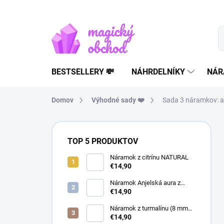
Prejsť
na
obsah
BESTSELLERY 💸
NÁHRDELNÍKY
NÁR
Domov
Výhodné sady ❤️
Sada 3 náramkov: av
B
o
TOP 5 PRODUKTOV
č
n
Náramok z citrínu NATURAL
€14,90
ý
p
Náramok Anjelská aura z
a
horského krištáľu | liečivý
€14,90
šperk
n
Náramok z turmalínu (8 mm
e
guľôčky) - Ochranný kameň
€14,90