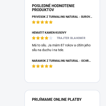
POSLEDNÉ HODNOTENIE
PRODUKTOV
PRÍVESOK Z TURMALÍNU NATURAL - SUROVÝ NEOPRACOVANÝ KAMEŇ
HEMATIT KAMEŇ KUSOVÝ
TRAJTER BLAHOMÍR
Má to sílu. Ja mám 87 rokov a cítím jeho
sílu na duchu i na tele.
NÁRAMOK Z TURMALÍNU NATURAL - OCHRANNÝ KAMEŇ
PRIJÍMAME ONLINE PLATBY