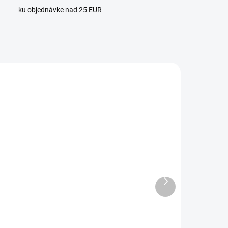
ku objednávke nad 25 EUR
1
4 + 1
SKLADOM
SKLADOM
Ďalší
(>3 KS)
(>3 KS)
produkt
Náramok
Náramok z
njelská aura
krištáľu s
 horského
turmalínom