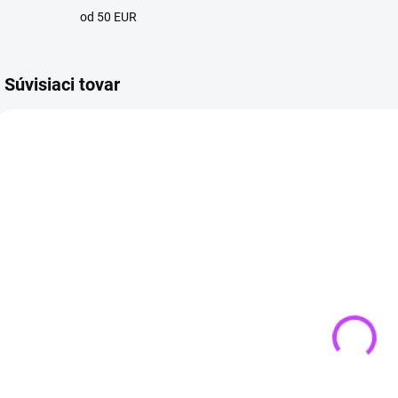
od 50 EUR
Súvisiaci tovar
4 + 1
4 + 1
4 + 
SKLADOM
SKLADOM
(>3 KS)
(>3 KS)
Náramok 7
Čakrový
čakier Strom
náramok
A
života |
NATURAL z
z