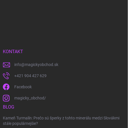
KONTAKT
info
@
magickyobchod.sk
+421 904 427 629
Facebook
magicky_obchod/
BLOG
Kameň Turmalín: Prečo sú šperky z tohto minerálu medzi Slovákmi
stále populárnejšie?