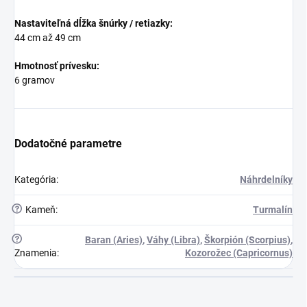
Nastaviteľná dĺžka šnúrky / retiazky:
44 cm až 49 cm
Hmotnosť prívesku:
6 gramov
Dodatočné parametre
Kategória
:
Náhrdelníky
?
Kameň
:
Turmalín
?
Baran (Aries)
,
Váhy (Libra)
,
Škorpión (Scorpius)
,
Znamenia
:
Kozorožec (Capricornus)