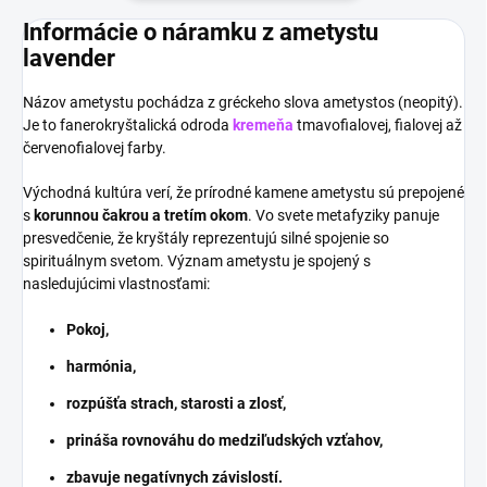
Informácie o náramku z ametystu
lavender
Názov ametystu pochádza z gréckeho slova ametystos (neopitý).
Je to fanerokryštalická odroda
kremeňa
tmavofialovej, fialovej až
červenofialovej farby.
Východná kultúra verí, že prírodné kamene ametystu sú prepojené
s
korunnou čakrou a tretím okom
. Vo svete metafyziky panuje
presvedčenie, že kryštály reprezentujú silné spojenie so
spirituálnym svetom. Význam ametystu je spojený s
nasledujúcimi vlastnosťami:
Pokoj,
harmónia,
rozpúšťa strach, starosti a zlosť,
prináša rovnováhu do medziľudských vzťahov,
zbavuje negatívnych závislostí.