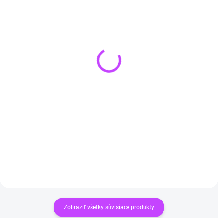
SKLADOM
(3 KS)
SKLADOM
(>3 KS)
Amazonit náhrdelník
Náramok 7 čakier Strom
PREMIUM
života | prírodné liečivé
€15,90
kamene
Do košíka
€14,90
Do košíka
Zobraziť všetky súvisiace produkty