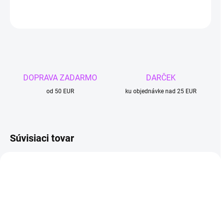
OPÝTAŤ SA
DOPRAVA ZADARMO
DARČEK
od 50 EUR
ku objednávke nad 25 EUR
Súvisiaci tovar
4 + 1
TIP
4 + 1