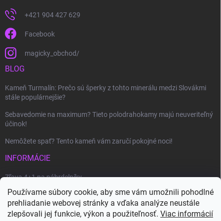
+421 904 427 629
Facebook
magicky_obchod/
BLOG
Kameň Turmalín: Prečo sú šperky z tohto minerálu medzi Slovákmi
stále populárnejšie?
Sebavedomie na maximum? Tieto polodrahokamy majú neuveriteľný
účinok!
Nemôžete spať? Tento kameň vám zaručí pokojné noci!
INFORMÁCIE
Zľava 4+1 na náhrdelníky
Používame súbory cookie, aby sme vám umožnili pohodlné
Ako uplatniť zľavový kupón?
prehliadanie webovej stránky a vďaka analýze neustále
Veľkoobchod
zlepšovali jej funkcie, výkon a použiteľnosť.
Viac informácií