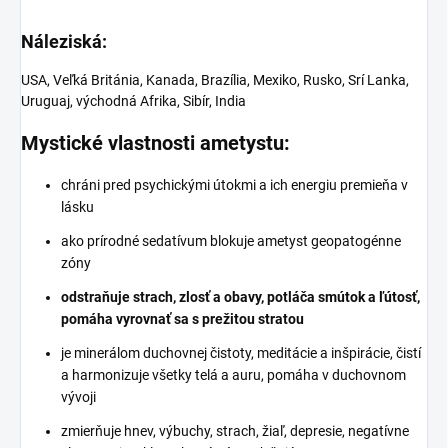
Náleziská:
USA, Veľká Británia, Kanada, Brazília, Mexiko, Rusko, Srí Lanka,
Uruguaj, východná Afrika, Sibír, India
Mystické vlastnosti ametystu:
chráni pred psychickými útokmi a ich energiu premieňa v
lásku
ako prírodné sedatívum blokuje ametyst geopatogénne
zóny
odstraňuje strach, zlosť a obavy, potláča smútok a ľútosť,
pomáha vyrovnať sa s prežitou stratou
je minerálom duchovnej čistoty, meditácie a inšpirácie, čistí
a harmonizuje všetky telá a auru, pomáha v duchovnom
vývoji
zmierňuje hnev, výbuchy, strach, žiaľ, depresie, negatívne