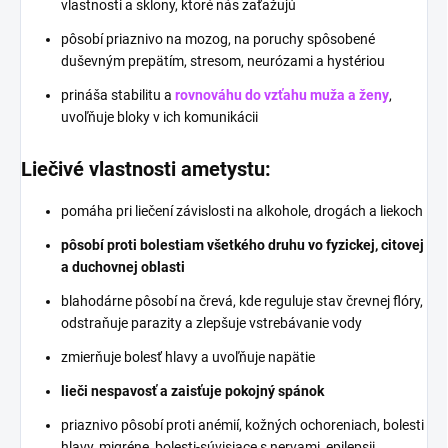
vlastnosti a sklony, ktoré nás zaťažujú
pôsobí priaznivo na mozog, na poruchy spôsobené
duševným prepätím, stresom, neurózami a hystériou
prináša stabilitu a
rovnováhu do vzťahu muža a ženy
,
uvoľňuje bloky v ich komunikácii
Liečivé vlastnosti ametystu:
pomáha pri liečení závislosti na alkohole, drogách a liekoch
pôsobí proti bolestiam všetkého druhu vo fyzickej, citovej
a duchovnej oblasti
blahodárne pôsobí na črevá, kde reguluje stav črevnej flóry,
odstraňuje parazity a zlepšuje vstrebávanie vody
zmierňuje bolesť hlavy a uvoľňuje napätie
lieči nespavosť a zaisťuje pokojný spánok
priaznivo pôsobí proti anémií, kožných ochoreniach, bolesti
hlavy, migréne, bolesti-súvisiace s nervami, epilepsii