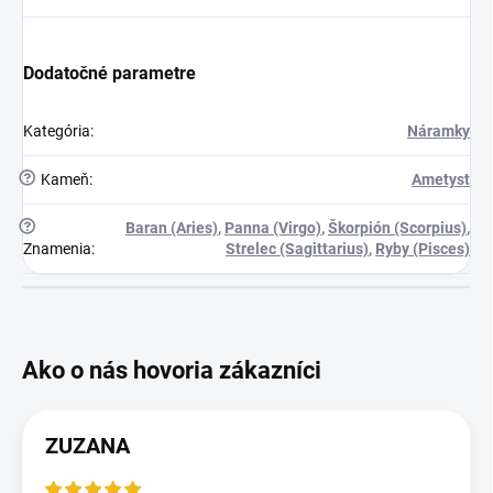
Dodatočné parametre
Kategória
:
Náramky
?
Kameň
:
Ametyst
?
Baran (Aries)
,
Panna (Virgo)
,
Škorpión (Scorpius)
,
Znamenia
:
Strelec (Sagittarius)
,
Ryby (Pisces)
ZUZANA