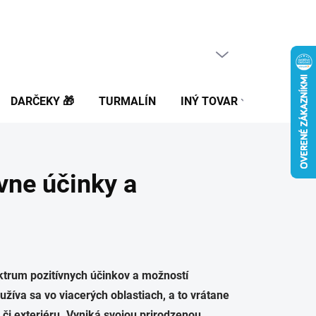
PRÁZDNY KOŠÍK
NÁKUPNÝ
KOŠÍK
DARČEKY 🎁
TURMALÍN
INÝ TOVAR
BLOG
ívne účinky a
ktrum pozitívnych účinkov a možností
oužíva sa vo viacerých oblastiach, a to vrátane
 či exteriéru. Vyniká svojou prirodzenou