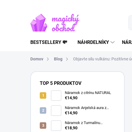
Prejsť
na
obsah
BESTSELLERY 💸
NÁHRDELNÍKY
NÁR
Domov
Blog
Objavte silu vulkánu: Pozitívne 
B
o
TOP 5 PRODUKTOV
č
n
Náramok z citrínu NATURAL
€14,90
ý
p
Náramok Anjelská aura z
a
horského krištáľu | liečivý
€14,90
šperk
n
Náramok z Turmalínu
e
NATURAL - ochranný kameň
€18,90