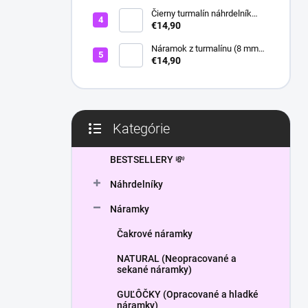
l
Čierny turmalín náhrdelník
HEXAGON
€14,90
Náramok z turmalínu (8 mm
guľôčky) - Ochranný kameň
€14,90
Kategórie
Preskočiť
kategórie
BESTSELLERY 💸
Náhrdelníky
Náramky
Čakrové náramky
NATURAL (Neopracované a
sekané náramky)
GUĽÔČKY (Opracované a hladké
náramky)