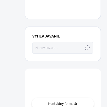
VYHĽADÁVANIE
Hľadať
Máte otázku?
Obráťte sa na nás.
Kontaktný formulár