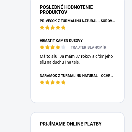
POSLEDNÉ HODNOTENIE
PRODUKTOV
PRÍVESOK Z TURMALÍNU NATURAL - SUROVÝ NEOPRACOVANÝ KAMEŇ
HEMATIT KAMEŇ KUSOVÝ
TRAJTER BLAHOMÍR
Má to sílu. Ja mám 87 rokov a cítím jeho
sílu na duchu i na tele.
NÁRAMOK Z TURMALÍNU NATURAL - OCHRANNÝ KAMEŇ
PRIJÍMAME ONLINE PLATBY