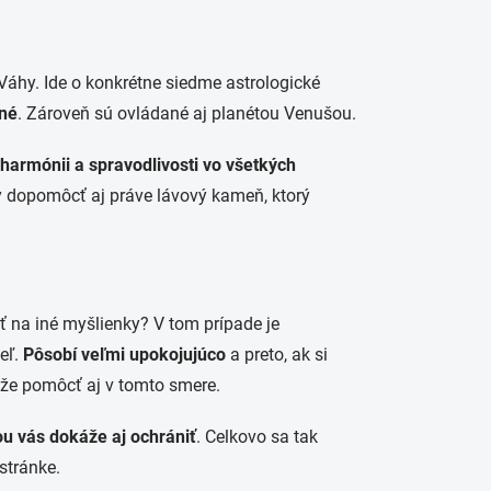
áhy. Ide o konkrétne siedme astrologické
tné
. Zároveň sú ovládané aj planétou Venušou.
harmónii a spravodlivosti vo všetkých
y dopomôcť aj práve lávový kameň, ktorý
ísť na iné myšlienky? V tom prípade je
eľ.
Pôsobí veľmi upokojujúco
a preto, ak si
e pomôcť aj v tomto smere.
ou vás dokáže aj ochrániť
. Celkovo sa tak
 stránke.