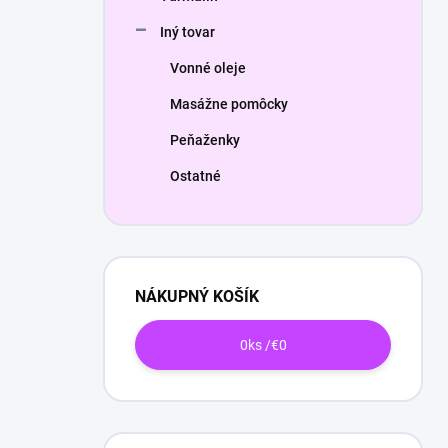
Iný tovar
Vonné oleje
Masážne pomôcky
Peňaženky
Ostatné
NÁKUPNÝ KOŠÍK
0
ks /
€0