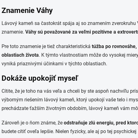
Znamenie Váhy
Lávový kameň sa častokrát spája aj so znamením zverokruhu V
znamenie.
Váhy sú považované za veľmi pozitívne a extrover
Pre toto znamenie je tiež charakteristická
túžba po rovnováhe, 
oblastiach života
. K týmto vlastnostiam môže do vysokej mier
vyniká priaznivými účinkami v týchto oblastiach.
Dokáže upokojiť myseľ
Cítite, že je toho na vás veľa a chceli by ste aspoň nachvíľu pr
výborným riešením lávový kameň, ktorý upokojí vaše telo i mys
prechádzate ťažším životným obdobím, lávový kameň vám môž
Zároveň je o ňom známe, že
odstraňuje zlú energiu, pred ktor
budete cítiť oveľa lepšie. Nielen fyzicky, ale aj po tej psychickej