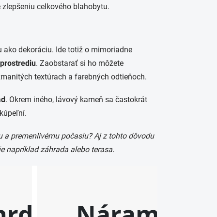
e zlepšeniu celkového blahobytu.
u ako dekoráciu. Ide totiž o mimoriadne
 prostrediu
. Zaobstarať si ho môžete
ozmanitých textúrach a farebných odtieňoch.
ad
. Okrem iného, lávový kameň sa častokrát
kúpeľní.
u a premenlivému počasiu? Aj z tohto dôvodu
je napríklad záhrada alebo terasa.