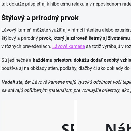
tak dokáže prispieť aj k hlbokému relaxu a v neposlednom rad
Štýlový a prírodný prvok
Lávový kameň môžete využiť aj v rámci interiéru alebo exteriér
štýlový a prírodný
prvok, ktorý je zároveň šetrný aj životnému
v rôznych prevedeniach.
Lávové kamene
sa totiž vyrábajú v r
Sú jedinečné a
každému priestoru dokážu dodať osobitý vzhľ
používa aj na obklady stien, podlahy, dlažby či ako obklady do 
Vedeli ste, že
: Lávové kamene majú vysokú odolnosť voči tepl
sa stávajú obľúbeným materiálom pre vonkajšie priestory, ako 