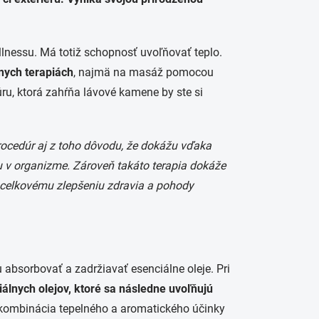
ellnessu. Má totiž schopnosť uvoľňovať teplo.
nych terapiách
, najmä na masáž pomocou
ru, ktorá zahŕňa lávové kamene by ste si
rocedúr aj z toho dôvodu, že dokážu vďaka
u v organizme. Zároveň takáto terapia dokáže
 k celkovému zlepšeniu zdravia a pohody
absorbovať a zadržiavať esenciálne oleje. Pri
álnych olejov, ktoré sa následne uvoľňujú
 kombinácia tepelného a aromatického účinky