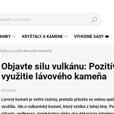
Hľadať
AMKY
KRYŠTÁLY A KAMENE
VÝHODNÉ SADY ❤️
účinky a využitie lávového kameňa
Objavte silu vulkánu: Pozit
využitie lávového kameňa
24.6.2023
Lávový kameň je veľmi vzácny, pretože prináša so sebou spe
využitia. Ide o vulkanický kameň, ktorý vzniká z tuhej lávy. P
zdravia, wellnessu, šperkárstva alebo ako dekorácia interiéru