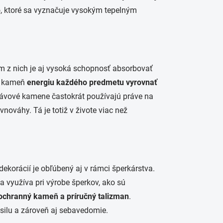
o, ktoré sa vyznačuje vysokým tepelným
m z nich je aj vysoká schopnosť absorbovať
vý kameň
energiu každého predmetu vyrovnať
a lávové kamene častokrát používajú práve na
nováhy. Tá je totiž v živote viac než
korácií je obľúbený aj v rámci šperkárstva.
sa využíva pri výrobe šperkov, ako sú
ochranný kameň a príručný talizman
.
silu a zároveň aj sebavedomie.