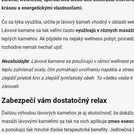
krásou a energetickými vlastnosťami.
Čo sa týka využitia, určite je lávový kameň vhodný v oblasti w
Lávové kamene sa tak veľmi často
využívajú v rôznych masáž
teplých kameňov. Ak pôjdete na nejaký wellness pobyt, procedú
rozhodne nemali nechať ujsť.
Nezabúdajte
: Lávové kamene sa používajú v rámci wellness p
teplu zahrievať svaly, čím pomáhajú uvoľneniu napätia a stres
zlepšiť prietok krvi a zlepšiť lymfatický obeh. To všetko vedie
zároveň.
Zabezpečí vám dostatočný relax
Ďalšou výhodou lávových kameňov je aj skutočnosť, že dokážu 
masáži lávovými kameňmi sa tak na nich aplikuje
zmes esenci
a ponúkajú tak mnohé ďalšie terapeutické benefity. Jedinečná