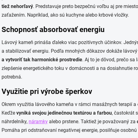
tiež nehorľavý
. Predstavuje preto bezpečnú voľbu aj pre miest
zaťažením. Napríklad, ako sú kuchyne alebo krbové vložky.
Schopnosť absorbovať energiu
Lávový kameň prináša ďaleko viac pozitívnych účinkov. Jedný
a stabilizovať energiu. Podľa mnohých dôkazov dokáže lávo
a vytvoriť tak harmonické prostredie
. Aj to je dôvod, prečo s
zlepšenie energetického toku v domácnosti a na dosiahnutie rov
potrebná.
Využitie pri výrobe šperkov
Okrem využitia lávového kameňa v rámci masážnych terapií a de
Keďže
vyniká svojou jedinečnou textúrou a farbou
, častokrát 
náhrdelníky,
náramky
alebo prstene. Taktiež je považovaný za
Pomáha pri odstraňovaní negatívnej energie, posilňuje osobnú 